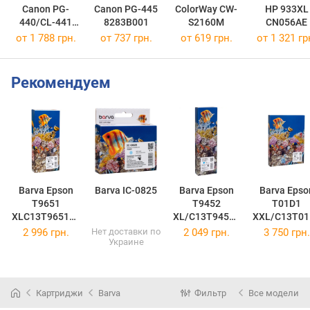
Canon PG-
Canon PG-445
ColorWay CW-
HP 933XL
440/CL-441
8283B001
S2160M
CN056AE
MULTI
от 1 788 грн.
от 737 грн.
от 619 грн.
от 1 321 гр
5219B005
Рекомендуем
Barva Epson
Barva IC-0825
Barva Epson
Barva Epson
T9651
T9452
T01D1
XLC13T965140
XL/C13T94524
XXL/C13T01
Black IC-
0 Cyan IC-
00 Black IC-
2 996 грн.
Нет доставки по
2 049 грн.
3 750 грн.
Украине
T9651XL
T9452
T01D1
(IC-T9651XL)
(IC-T9452)
(IC-T01D1
Картриджи
Barva
Фильтр
Все модели