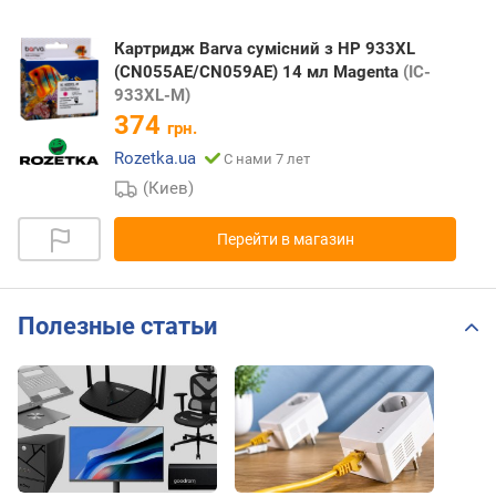
Картридж Barva сумісний з HP 933XL
(CN055AE/CN059AE) 14 мл Magenta
(IC-
933XL-M)
374
грн.
Rozetka.ua
С нами 7 лет
(Киев)
Перейти в магазин
Полезные статьи