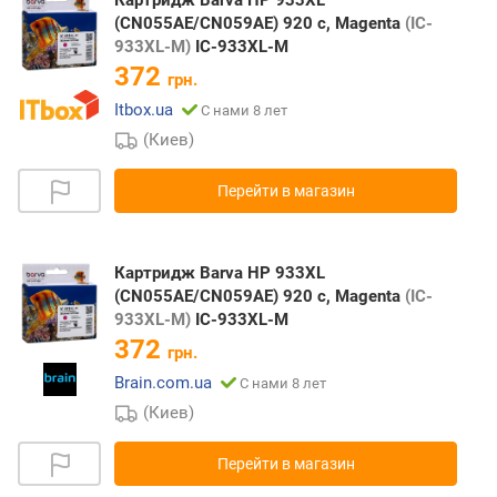
(CN055AE/CN059AE) 920 c, Magenta
(IC-
933XL-M)
IC-933XL-M
372
грн.
Itbox.ua
С нами 8 лет
(Киев)
Перейти в магазин
Картридж Barva HP 933XL
(CN055AE/CN059AE) 920 c, Magenta
(IC-
933XL-M)
IC-933XL-M
372
грн.
Brain.com.ua
С нами 8 лет
(Киев)
Перейти в магазин