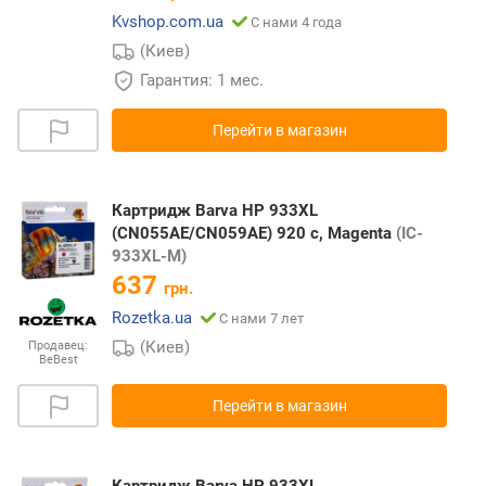
Kvshop.com.ua
С нами 4 года
(Киев)
Гарантия: 1 мес.
Перейти в магазин
Картридж Barva HP 933XL
(CN055AE/CN059AE) 920 c, Magenta
(IC-
933XL-M)
637
грн.
Rozetka.ua
С нами 7 лет
(Киев)
Продавец:
BeBest
Перейти в магазин
Картридж Barva HP 933XL