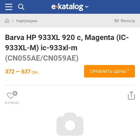
Картриджи
Фильтр
Искали
раньше
Barva HP 933XL 920 c, Magenta (IC-
933XL-M) ic-933xl-m
(CN055AE/CN059AE)
5
372 — 637
СРАВНИТЬ ЦЕНЫ
грн.
в список