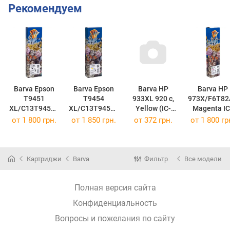
Рекомендуем
Barva Epson
Barva Epson
Barva HP
Barva HP
T9451
T9454
933XL 920 c,
973X/F6T82
XL/C13T94514
XL/C13T94544
Yellow (IC-
Magenta IC-
0 Black IC-
0 Yellow IC-
933XL-Y) ic-
973X-M
от
1 800 грн.
от
1 850 грн.
от
372 грн.
от
1 800 гр
T9451
T9454
933xl-y
(IC-973X-M
(IC-T9451)
(IC-T9454)
(CN056AE/CN0
60AE)
Картриджи
Barva
Фильтр
Все модели
Полная версия сайта
Конфиденциальность
Вопросы и пожелания по сайту