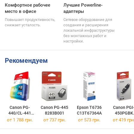
Комфортное рабочее
Лучшие Powerline-
место в офисе
адаптеры
Повышает продуктивность,
Сетевое оборудование для
снижает усталость.
создания и расширения
локальной инфраструктуры
без монтажных работ и
настройки.
Рекомендуем
Canon PG-
Canon PG-445
Epson T6736
Canon PGI
440/CL-441
8283B001
C13T67364A
450PGBK
MULTI
6499B001
от 1 788 грн.
от 737 грн.
от 573 грн.
от 419 грн
5219B005