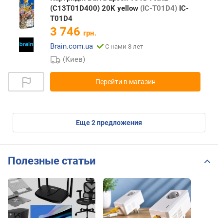
(C13T01D400) 20K yellow
(IC-T01D4)
IC-
T01D4
3 746
грн.
Brain.com.ua
С нами 8 лет
(Киев)
Перейти в магазин
eще
2
предложения
Полезные статьи