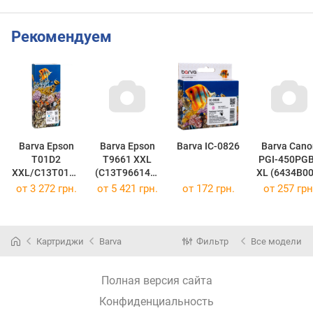
5219B005
Рекомендуем
Barva Epson
Barva Epson
Barva IC-0826
Barva Cano
T01D2
T9661 XXL
PGI-450PG
XXL/C13T01D2
(C13T966140)
XL (6434B00
00 Cyan IC-
40K black ic-
black ic-450xl-
от
3 272 грн.
от
5 421 грн.
от
172 грн.
от
257 грн
T01D2
t9661xxl
bk
(IC-T01D2)
(IC-T9661XXL)
(IC-450XL-B
Картриджи
Barva
Фильтр
Все модели
Полная версия сайта
Конфиденциальность