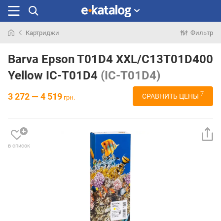
Картриджи
Фильтр
Искали
раньше
Barva Epson T01D4 XXL/C13T01D400
Yellow IC-T01D4
(IC-T01D4)
7
3 272 — 4 519
СРАВНИТЬ ЦЕНЫ
грн.
в список