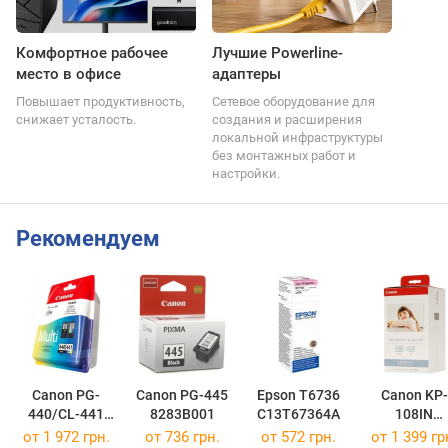
Комфортное рабочее
Лучшие Powerline-
место в офисе
адаптеры
Повышает продуктивность,
Сетевое оборудование для
снижает усталость.
создания и расширения
локальной инфраструктуры
без монтажных работ и
настройки.
Рекомендуем
Canon PG-
Canon PG-445
Epson T6736
Canon KP-
440/CL-441
8283B001
C13T67364A
108IN
MULTI
3115B001
от 1 972 грн.
от 736 грн.
от 572 грн.
от 1 399 гр