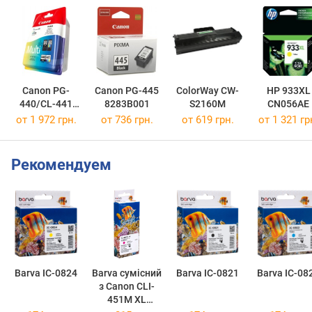
Canon PG-
Canon PG-445
ColorWay CW-
HP 933XL
440/CL-441
8283B001
S2160M
CN056AE
MULTI
от 1 972 грн.
от 736 грн.
от 619 грн.
от 1 321 гр
5219B005
Рекомендуем
Barva IC-0824
Barva сумісний
Barva IC-0821
Barva IC-08
з Canon CLI-
451M XL