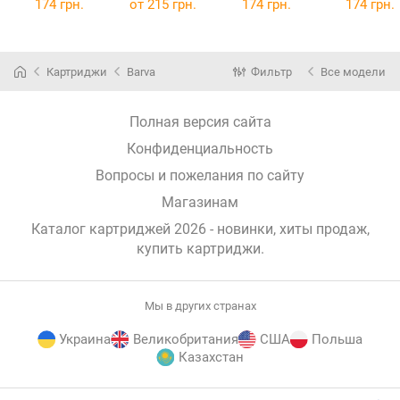
(6474B001) 12
174 грн.
от
215 грн.
174 грн.
174 грн.
мл Magenta
(IC-451XL-M)
Картриджи
Barva
Фильтр
Все модели
Полная версия сайта
Конфиденциальность
Вопросы и пожелания по сайту
Магазинам
Каталог картриджей 2026 - новинки, хиты продаж,
купить картриджи
.
Мы в других странах
Украина
Великобритания
США
Польша
Казахстан
E-