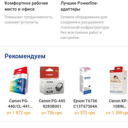
Комфортное рабочее
Лучшие Powerline-
место в офисе
адаптеры
Повышает продуктивность,
Сетевое оборудование для
снижает усталость.
создания и расширения
локальной инфраструктуры
без монтажных работ и
настройки.
Рекомендуем
Canon PG-
Canon PG-445
Epson T6736
Canon KP-
440/CL-441
8283B001
C13T67364A
108IN
MULTI
3115B001
от 1 972 грн.
от 736 грн.
от 572 грн.
от 1 399 гр
5219B005