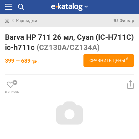
Картриджи
Фильтр
Искали
раньше
Barva HP 711 26 мл, Cyan (IC-H711C)
ic-h711c
(CZ130A/CZ134A)
6
399 — 689
СРАВНИТЬ ЦЕНЫ
грн.
в список