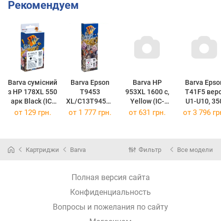
Рекомендуем
Barva сумісний
Barva Epson
Barva HP
Barva Epso
з HP 178XL 550
T9453
953XL 1600 c,
T41F5 верс.
арк Black (IC-
XL/C13T94534
Yellow (IC-
U1-U10, 35
178XL-B)
0 Magenta IC-
953XL-Y) ic-
мл, Black (I
от
129 грн.
от
1 777 грн.
от
631 грн.
от
3 796 гр
(CB316HE/CN6
T9453
953xl-y
T41F5) ic-t4
84HE)
(IC-T9453)
(F6U14AE/F6U
(C13T41F54
18AE)
Картриджи
Barva
Фильтр
Все модели
Полная версия сайта
Конфиденциальность
Вопросы и пожелания по сайту