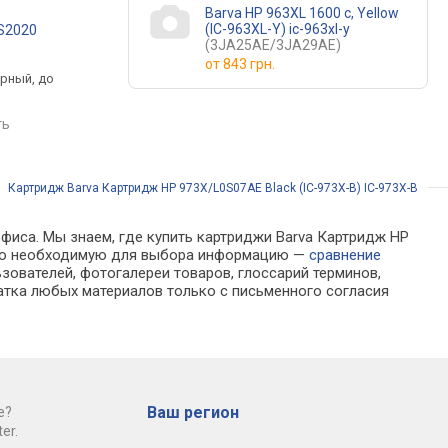
Barva HP 963XL 1600 c, Yellow
(IC-963XL-Y) ic-963xl-y
-S2020
Canon PG-84 8592B001
Printalist PL-T8651
(3JA25AE/3JA29AE)
.
от 994 грн.
от 1 299 грн.
от
843 грн.
ерный, до
черный, струйный,
черный, струйный, д
ц
пигментные чернила
10000 страниц
ть
сравнить
сравнить
/
Картридж Barva Картридж HP 973X/L0S07AE Black (IC-973X-B) IC-973X-B
офиса. Мы знаем, где купить картриджи Barva Картридж HP
и всю необходимую для выбора информацию —
сравнение
зователей, фотогалереи товаров, глоссарий терминов,
атка любых материалов только с письменного согласия
Ваш регион
е?
er.