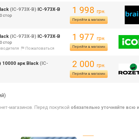
1 998
lack
(IC-973X-B)
IC-973X-B
грн.
00 стор
Перейти в магазин
1 977
lack
(IC-973X-B)
IC-973X-B
грн.
00 стор
Перейти в магазин
изводителя
Пожаловаться
2 000
 10000 арк Black
(IC-
грн.
Перейти в магазин
ий)
рнет-магазинов. Перед покупкой
обязательно уточняйте всю