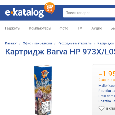
Гаджеты
Компьютеры
Фото
TV
Аудио
Бы
Каталог
/
Офис и канцелярия
/
Расходные материалы
/
Картриджи
Картридж
Barva HP 973X/L0
1 9
от
Сравнить 
Mallprix.c
Rozetka.u
Brain.com.
Rozetka.u
в сп