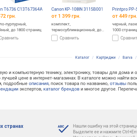
on T6736 C13T67364A
Canon KP-108IN 3115B001
Printpro PP
72 грн.
от 1 399 грн.
от 449 грн
ло-пурпурный,
комплект,
черный, лаз
йный, до 1800 страниц
термосублимационный, до
1000 страни
108 страниц
сравнить
сравнить
сравни
Каталог
/
Картриджи
/
Barva
вую и компьютерную технику, электронику, товары для дома и 
 по лучшей цене в интернет-магазинах. В каталоге можно найт
м, подробные
описания
, поиск товара по названию,
отзывы
поль
мендации
экспертов,
каталог брендов
и многое другое. Перепеч
х странах
Нашли ошибку на этой страниц
Выделите ее и нажмите Ctrl+Ent