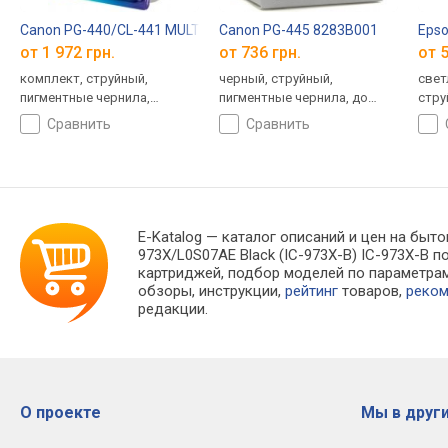
Canon PG-440/CL-441 MULTI 5219B005
Canon PG-445 8283B001
Eps
от 1 972 грн.
от 736 грн.
от 5
комплект, струйный,
черный, струйный,
свет
пигментные чернила,
пигментные чернила, до
стру
водорастворимые чернила,
180 страниц
сравнить
сравнить
до 360 страниц
E-Katalog
— каталог описаний и цен на быто
973X/L0S07AE Black (IC-973X-B) IC-973X-B
картриджей, подбор моделей по параметра
обзоры, инструкции,
рейтинг
товаров,
реко
редакции.
О проекте
Мы в други