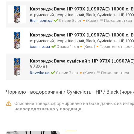
Картридж Barva HP 973X (L0S07AE) 10000 c, B
струменевий, неоригінальний, Black, Сумісність - HP, 100
Brain.com.ua
С нами 8 лет
(Киев)
Пожаловаться
Картридж Barva HP 973X (L0S07AE) 10000 c, B
струменевий, неоригінальний, Black, Сумісність - HP, 100
icom.net.ua
С нами 1 год
(Киев)
Гарантия: от про
Картридж Barva сумісний з HP 973X (L0S07AE)
973X-B)
Rozetka.ua
С нами 7 лет
(Киев)
Пожаловаться
Чорнило - водорозчинні / Сумісність - HP / Black (чорн
Описание товара сформировано на базе данных из инте
непосредственно у продавца.