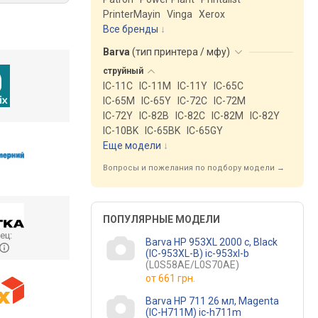
PrinterMayin
Vinga
Xerox
Все бренды
Barva
(
тип принтера / мфу
)
струйный
IC-11C
IC-11M
IC-11Y
IC-65C
IC-65M
IC-65Y
IC-72C
IC-72M
IC-72Y
IC-82B
IC-82C
IC-82M
IC-82Y
IC-10BK
IC-65BK
IC-65GY
Еще модели
↓
Вопросы и пожелания по подбору модели →
ПОПУЛЯРНЫЕ МОДЕЛИ
ец:
Barva HP 953XL 2000 c, Black
(IC-953XL-B) ic-953xl-b
(L0S58AE/L0S70AE)
от
661 грн.
Barva HP 711 26 мл, Magenta
(IC-H711M) ic-h711m