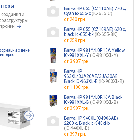
аптеры
Barva HP 655 (CZ110AE) 770 c,
Cyan ic-655-c
(IC-655-C)
 создания и
от
240 грн.
фраструктуры
тройки.
Barva HP 655 (CZ109AE) 620 c,
black ic-655-bk
(IC-655-BK)
от
259 грн.
Barva HP 981Y/L0R15A Yellow
формации о цене,
интернет-
IC-981XXL-Y
(IC-981XXL-Y)
от
3 907 грн.
Barva HP
963XL/3JA26AE/3JA30AE
Black IC-963XL-B
(IC-963XL-B)
от
1 100 грн.
Barva HP 981Y/L0R16A Black
IC-981XXL-B
(IC-981XXL-B)
от
3 907 грн.
Barva HP 940XL (C4906AE)
2200 c, Black ic-940xl-b
(IC-940XL-B)
от
397 грн.