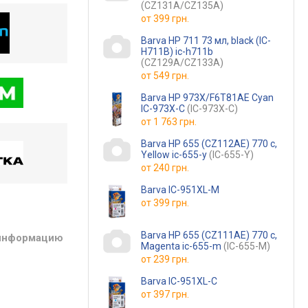
(CZ131A/CZ135A)
от
399 грн.
Barva HP 711 73 мл, black (IC-
H711B) ic-h711b
(CZ129A/CZ133A)
от
549 грн.
Barva HP 973X/F6T81AE Cyan
IC-973X-C
(IC-973X-C)
от
1 763 грн.
Barva HP 655 (CZ112AE) 770 c,
Yellow ic-655-y
(IC-655-Y)
от
240 грн.
Barva IC-951XL-M
от
399 грн.
Barva HP 655 (CZ111AE) 770 c,
 информацию
Magenta ic-655-m
(IC-655-M)
от
239 грн.
Barva IC-951XL-C
от
397 грн.