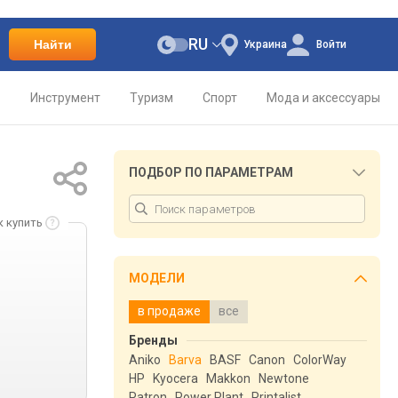
RU
Найти
Украина
Войти
о
Инструмент
Туризм
Спорт
Мода и аксессуары
ПОДБОР ПО ПАРАМЕТРАМ
к купить
МОДЕЛИ
в продаже
все
Бренды
Aniko
Barva
BASF
Canon
ColorWay
HP
Kyocera
Makkon
Newtone
Patron
Power Plant
Printalist