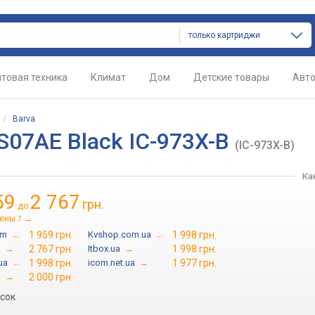
только картриджи
товая техника
Климат
Дом
Детские товары
Авт
/
Barva
S07AE Black IC-973X-B
(IC-973X-B)
Ка
59
2 767
грн.
до
цены
→
7
om
→
1 959 грн.
Kvshop.com.ua
→
1 998 грн.
a
→
2 767 грн.
Itbox.ua
→
1 998 грн.
ua
→
1 998 грн.
icom.net.ua
→
1 977 грн.
a
→
2 000 грн.
исок