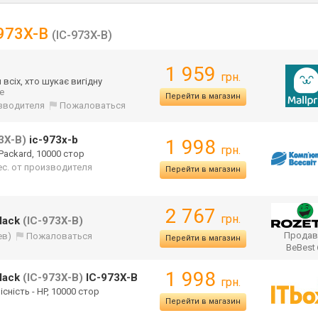
-973X-B
(IC-973X-B)
1 959
грн.
всіх, хто шукає вигідну
ще
Перейти в магазин
изводителя
Пожаловаться
3X-B)
ic-973x-b
1 998
грн.
 Packard, 10000 стор
ес. от производителя
Перейти в магазин
2 767
грн.
lack
(IC-973X-B)
Продав
ев)
Пожаловаться
Перейти в магазин
BeBest
1 998
lack
(IC-973X-B)
IC-973X-B
грн.
існість - HP, 10000 стор
Перейти в магазин