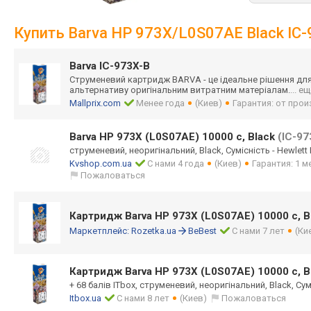
Купить Barva HP 973X/L0S07AE Black IC
Barva IC-973X-B
Струменевий картридж BARVA - це ідеальне рішення для 
альтернативу оригінальним витратним матеріалам.
... е
Mallprix.com
Менее года
(Киев)
Гарантия: от про
Barva HP 973X (L0S07AE) 10000 c, Black
(IC-97
струменевий, неоригінальний, Black, Сумісність - Hewlett
Kvshop.com.ua
С нами 4 года
(Киев)
Гарантия: 1 м
Пожаловаться
Картридж Barva HP 973X (L0S07AE) 10000 c, B
Маркетплейс:
Rozetka.ua
BeBest
С нами 7 лет
(Ки
Картридж Barva HP 973X (L0S07AE) 10000 c, B
+ 68 балів ITbox, струменевий, неоригінальний, Black, Сум
Itbox.ua
С нами 8 лет
(Киев)
Пожаловаться