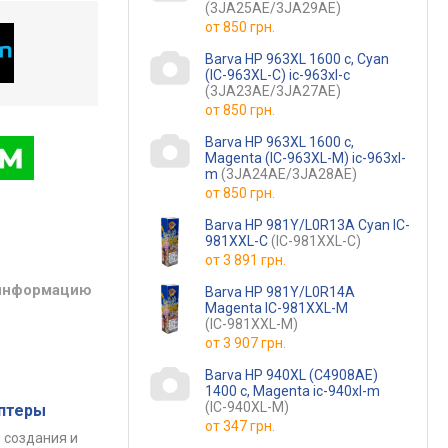
(3JA25AE/3JA29AE)
от
850 грн.
Barva HP 963XL 1600 c, Cyan
(IC-963XL-C) ic-963xl-c
(3JA23AE/3JA27AE)
от
850 грн.
Barva HP 963XL 1600 c,
Magenta (IC-963XL-M) ic-963xl-
m
(3JA24AE/3JA28AE)
от
850 грн.
Barva HP 981Y/L0R13A Cyan IC-
981XXL-C
(IC-981XXL-C)
от
3 891 грн.
 информацию
Barva HP 981Y/L0R14A
Magenta IC-981XXL-M
(IC-981XXL-M)
от
3 907 грн.
Barva HP 940XL (C4908AE)
1400 c, Magenta ic-940xl-m
(IC-940XL-M)
аптеры
от
347 грн.
 создания и