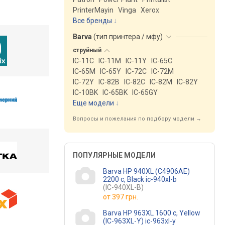
PrinterMayin
Vinga
Xerox
Все бренды
Barva
(
тип принтера / мфу
)
струйный
IC-11C
IC-11M
IC-11Y
IC-65C
IC-65M
IC-65Y
IC-72C
IC-72M
IC-72Y
IC-82B
IC-82C
IC-82M
IC-82Y
IC-10BK
IC-65BK
IC-65GY
Еще модели
↓
Вопросы и пожелания по подбору модели →
ПОПУЛЯРНЫЕ МОДЕЛИ
Barva HP 940XL (C4906AE)
2200 c, Black ic-940xl-b
(IC-940XL-B)
от
397 грн.
Barva HP 963XL 1600 c, Yellow
(IC-963XL-Y) ic-963xl-y