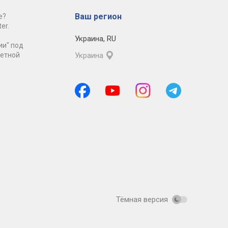
Ваш регион
е?
er.
Украина
,
RU
ии" под
ретной
Украина
Тёмная версия