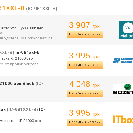
981XXL-B
(IC-981XXL-B)
3 907
грн.
всіх, хто шукає вигідну
ще
Перейти в магазин
изводителя
Пожаловаться
XXL-B)
ic-981xxl-b
3 995
грн.
 Packard, 21000 стр
ес. от производителя
Перейти в магазин
4 048
21000 арк Black
(IC-
грн.
Перейти в магазин
ack
(IC-981XXL-B)
IC-
3 995
грн.
місність - HP, 21000 стр
Перейти в магазин