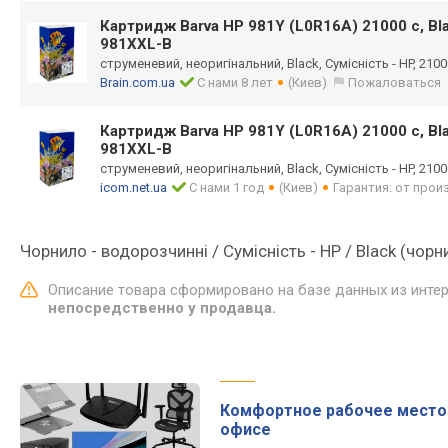
Картридж Barva HP 981Y (L0R16A) 21000 c, Bl
981XXL-B
струменевий, неоригінальний, Black, Сумісність - HP, 210
Brain.com.ua
С нами 8 лет
(Киев)
Пожаловаться
Картридж Barva HP 981Y (L0R16A) 21000 c, Bl
981XXL-B
струменевий, неоригінальний, Black, Сумісність - HP, 210
icom.net.ua
С нами 1 год
(Киев)
Гарантия: от про
Чорнило - водорозчинні / Сумісність - HP / Black (чорн
Описание товара сформировано на базе данных из инте
непосредственно у продавца.
Комфортное рабочее место
офисе