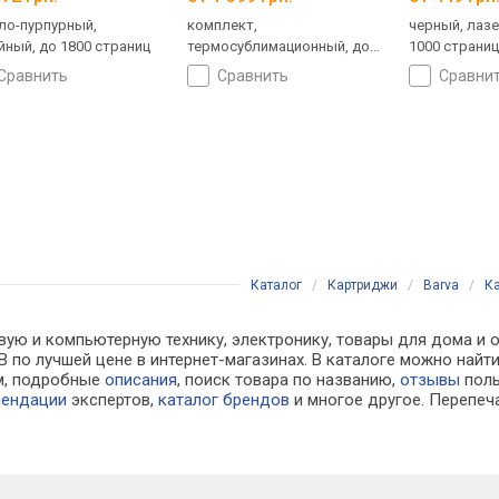
ло-пурпурный,
комплект,
черный, лаз
йный, до 1800 страниц
термосублимационный, до
1000 страни
108 страниц
сравнить
сравнить
сравни
Каталог
/
Картриджи
/
Barva
/
Ка
вую и компьютерную технику, электронику, товары для дома и 
L-B по лучшей цене в интернет-магазинах. В каталоге можно н
м, подробные
описания
, поиск товара по названию,
отзывы
поль
мендации
экспертов,
каталог брендов
и многое другое. Перепеч