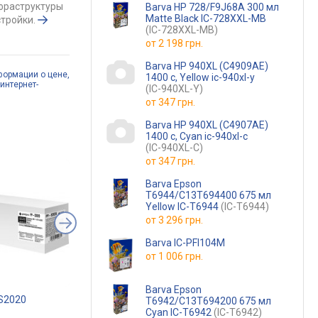
фраструктуры
Barva HP 728/F9J68A 300 мл
Matte Black IC-728XXL-MB
тройки.
(IC-728XXL-MB)
от
2 198 грн.
Barva HP 940XL (C4909AE)
формации о цене,
1400 c, Yellow ic-940xl-y
интернет-
(IC-940XL-Y)
от
347 грн.
Barva HP 940XL (C4907AE)
1400 c, Cyan ic-940xl-c
(IC-940XL-C)
от
347 грн.
Barva Epson
T6944/C13T694400 675 мл
Yellow IC-T6944
(IC-T6944)
от
3 296 грн.
Barva IC-PFI104M
от
1 006 грн.
Barva Epson
-S2020
Canon PG-84 8592B001
Printalist PL-T8651
T6942/C13T694200 675 мл
Cyan IC-T6942
(IC-T6942)
.
от 994 грн.
от 1 299 грн.