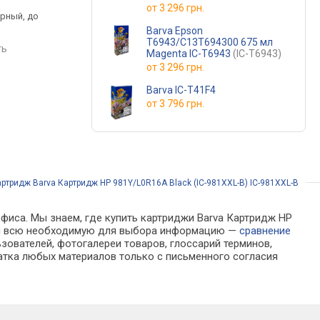
от
3 296 грн.
ерный, до
черный, струйный,
черный, струйный, д
ц
пигментные чернила
10000 страниц
Barva Epson
T6943/C13T694300 675 мл
ть
сравнить
сравнить
Magenta IC-T6943
(IC-T6943)
от
3 296 грн.
Barva IC-T41F4
от
3 796 грн.
ртридж Barva Картридж HP 981Y/L0R16A Black (IC-981XXL-B) IC-981XXL-B
офиса. Мы знаем, где купить картриджи Barva Картридж HP
айти всю необходимую для выбора информацию —
сравнение
зователей, фотогалереи товаров, глоссарий терминов,
атка любых материалов только с письменного согласия