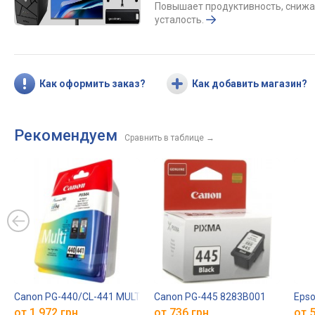
Повышает продуктивность, снижа
усталость.
Как оформить заказ?
Как добавить магазин?
Рекомендуем
Сравнить в таблице
→
Canon PG-440/CL-441 MULTI 5219B005
Canon PG-445 8283B001
Eps
от 1 972 грн.
от 736 грн.
от 5