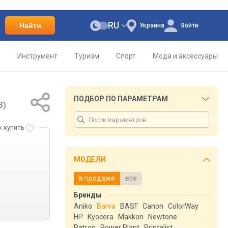
RU
Найти
Украина
Войти
о
Инструмент
Туризм
Спорт
Мода и аксессуары
ПОДБОР ПО ПАРАМЕТРАМ
B)
к купить
МОДЕЛИ
в продаже
все
Бренды
Aniko
Barva
BASF
Canon
ColorWay
HP
Kyocera
Makkon
Newtone
Patron
Power Plant
Printalist