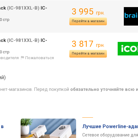
ack
(IC-981XXL-B)
IC-
3 995
грн.
00 стр
Перейти в магазин
ack
(IC-981XXL-B)
IC-
3 817
грн.
00 стр
Перейти в магазин
изводителя
Пожаловаться
ий)
рнет-магазинов. Перед покупкой
обязательно уточняйте всю
 в
Лучшие Powerline-ад
Сетевое оборудование для