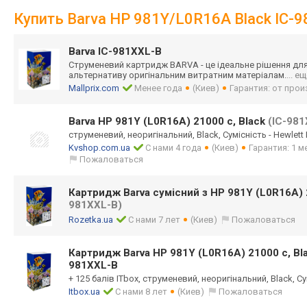
Купить Barva HP 981Y/L0R16A Black IC-
Barva IC-981XXL-B
Струменевий картридж BARVA - це ідеальне рішення для 
альтернативу оригінальним витратним матеріалам.
... е
Mallprix.com
Менее года
(Киев)
Гарантия: от про
Barva HP 981Y (L0R16A) 21000 c, Black
(IC-981
струменевий, неоригінальний, Black, Сумісність - Hewlett
Kvshop.com.ua
С нами 4 года
(Киев)
Гарантия: 1 м
Пожаловаться
Картридж Barva сумісний з HP 981Y (L0R16A) 
981XXL-B)
Rozetka.ua
С нами 7 лет
(Киев)
Пожаловаться
Картридж Barva HP 981Y (L0R16A) 21000 c, Bl
981XXL-B
+ 125 балів ITbox, струменевий, неоригінальний, Black, Су
Itbox.ua
С нами 8 лет
(Киев)
Пожаловаться