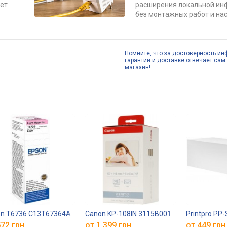
ет
расширения локальной ин
без монтажных работ и нас
Помните, что за достоверность ин
гарантии и доставке отвечает сам 
магазин!
on T6736 C13T67364A
Canon KP-108IN 3115B001
Printpro PP
72 грн.
от 1 399 грн.
от 449 грн