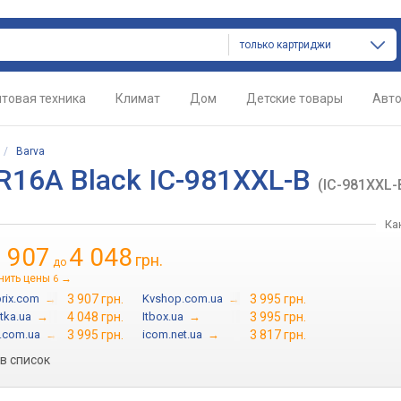
только картриджи
товая техника
Климат
Дом
Детские товары
Авт
/
Barva
R16A Black IC-981XXL-B
(IC-981XXL-
Ка
 907
4 048
грн.
до
нить цены
→
6
prix.com
→
3 907 грн.
Kvshop.com.ua
→
3 995 грн.
tka.ua
→
4 048 грн.
Itbox.ua
→
3 995 грн.
n.com.ua
→
3 995 грн.
icom.net.ua
→
3 817 грн.
в список