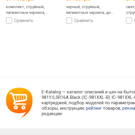
комплект, струйный,
черный, струйный,
свет
пигментные чернила,
пигментные чернила, до
стру
водорастворимые чернила,
180 страниц
сравнить
сравнить
до 360 страниц
E-Katalog
— каталог описаний и цен на быто
981Y/L0R16A Black (IC-981XXL-B) IC-981XX
картриджей, подбор моделей по параметра
обзоры, инструкции,
рейтинг
товаров,
реко
редакции.