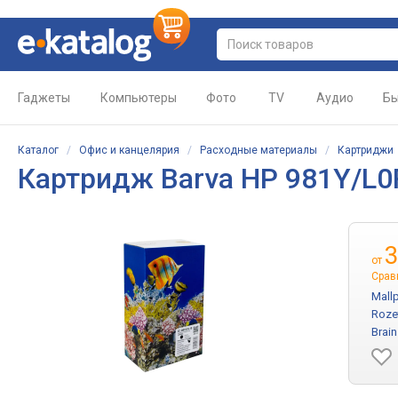
Гаджеты
Компьютеры
Фото
TV
Аудио
Бы
Каталог
/
Офис и канцелярия
/
Расходные материалы
/
Картриджи
Картридж
Barva HP 981Y/L0
3
от
Срав
Mall
Roze
Brai