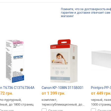
Помните, что за достоверность ин
гарантии и доставке отвечает сам 
магазин!
on T6736 C13T67364A
Canon KP-108IN 3115B001
Printpro PP
72 грн.
от 1 399 грн.
от 449 грн
ло-пурпурный,
комплект,
черный, лаз
йный, до 1800 страниц
термосублимационный, до
1000 страни
108 страниц