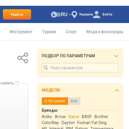
RU
Найти
Украина
Войти
о
Инструмент
Туризм
Спорт
Мода и аксессуары
ПОДБОР ПО ПАРАМЕТРАМ
к купить
МОДЕЛИ
в продаже
все
Бренды
Aniko
Arrow
Barva
BASF
Brother
ColorWay
Dayton
Foshan Yat Sing
HP
Integral
IPM
Patron
Tomoegawa