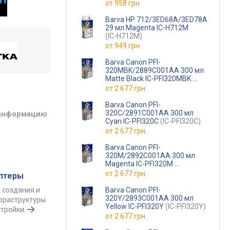
от
958 грн.
Barva HP 712/3ED68A/3ED78A
29 мл Magenta IC-H712M
(IC-H712M)
от
949 грн.
Barva Canon PFI-
320MBK/2889C001AA 300 мл
Matte Black IC-PFI320MBK
(IC-PFI320MBK)
от
2 677 грн.
Barva Canon PFI-
320C/2891C001AA 300 мл
 информацию
Cyan IC-PFI320C
(IC-PFI320C)
от
2 677 грн.
Barva Canon PFI-
320M/2892C001AA 300 мл
Magenta IC-PFI320M
(IC-PFI320M)
от
2 677 грн.
аптеры
 создания и
Barva Canon PFI-
320Y/2893C001AA 300 мл
фраструктуры
Yellow IC-PFI320Y
(IC-PFI320Y)
тройки.
от
2 677 грн.