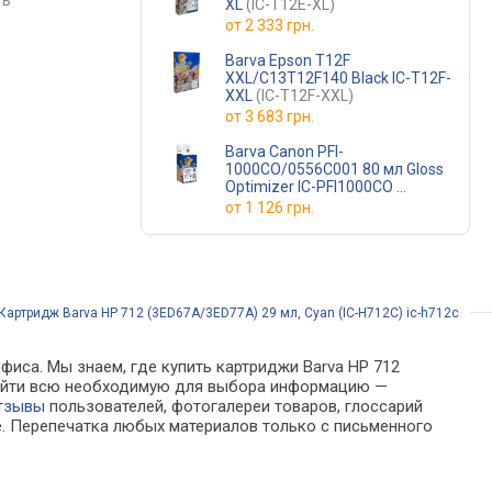
ть
сравнить
сравнить
XL
(IC-T12E-XL)
от
2 333 грн.
Barva Epson T12F
XXL/C13T12F140 Black IC-T12F-
XXL
(IC-T12F-XXL)
от
3 683 грн.
Barva Canon PFI-
1000CO/0556C001 80 мл Gloss
Optimizer IC-PFI1000CO
(IC-PFI1000CO)
от
1 126 грн.
Картридж Barva HP 712 (3ED67A/3ED77A) 29 мл, Cyan (IC-H712C) ic-h712c
фиса. Мы знаем, где купить картриджи Barva HP 712
о найти всю необходимую для выбора информацию —
тзывы
пользователей, фотогалереи товаров, глоссарий
е. Перепечатка любых материалов только с письменного