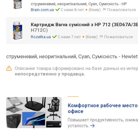
струменевий, неоригінальний, Cyan, Сумісність - HP
Brain.com.ua
С нами 8 лет
(Киев)
Пожаловаться
Картридж Barva сумісний з HP 712 (3ED67A/3
H712C)
Rozetka.ua
С нами 7 лет
(Киев)
Пожаловаться
струменевий, неоригінальний, Cyan, Сумісність - Hewlet
Описание товара сформировано на базе данных из инте
непосредственно у продавца.
Комфортное рабочее место
офисе
Повышает продуктивность, снижа
усталость.