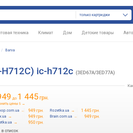
только картриджи
товая техника
Климат
Дом
Детские товары
Авт
/
Barva
C-H712C) ic-h712c
(3ED67A/3ED77A)
Ка
949
1 445
грн.
до
внить цены
→
5
hop.com.ua
→
949 грн.
Rozetka.ua
→
1 445 грн.
x.ua
→
949 грн.
Brain.com.ua
→
949 грн.
etka.ua
→
950 грн.
в список