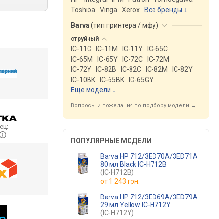
Toshiba
Vinga
Xerox
Все бренды
Barva
(
тип принтера / мфу
)
струйный
IC-11C
IC-11M
IC-11Y
IC-65C
IC-65M
IC-65Y
IC-72C
IC-72M
IC-72Y
IC-82B
IC-82C
IC-82M
IC-82Y
IC-10BK
IC-65BK
IC-65GY
Еще модели
↓
Вопросы и пожелания по подбору модели →
ец:
ПОПУЛЯРНЫЕ МОДЕЛИ
Barva HP 712/3ED70A/3ED71A
80 мл Black IC-H712B
(IC-H712B)
от
1 243 грн.
Barva HP 712/3ED69A/3ED79A
29 мл Yellow IC-H712Y
(IC-H712Y)