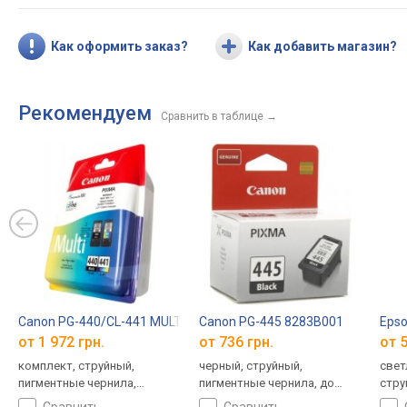
Как оформить заказ?
Как добавить магазин?
Рекомендуем
Сравнить в таблице
→
Canon PG-440/CL-441 MULTI 5219B005
Canon PG-445 8283B001
Eps
от 1 972 грн.
от 736 грн.
от 5
комплект, струйный,
черный, струйный,
свет
пигментные чернила,
пигментные чернила, до
стру
водорастворимые чернила,
180 страниц