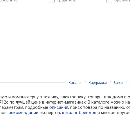
сравнить
сравнить
сравни
Каталог
/
Картриджи
/
Barva
/
вую и компьютерную технику, электронику, товары для дома и о
c-h712c по лучшей цене в интернет-магазинах. В каталоге можн
 параметрам, подробные
описания
, поиск товара по названию,
о
ров,
рекомендации
экспертов,
каталог брендов
и многое друго