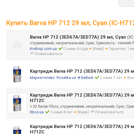
Купить Barva HP 712 29 мл, Cyan (IC-H71
Barva HP 712 (3ED67A/3ED77A) 29 мл, Cyan
(I
струменевий, неоригінальний, Cyan, Сумісність - Hewlett 
Kvshop.com.ua
С нами 4 года
(Киев)
Гарантия: 1 м
Пожаловаться
Картридж Barva HP 712 (3ED67A/3ED77A) 29 м
Маркетплейс:
Rozetka.ua
BeBest
С нами 7 лет
(Ки
Картридж Barva HP 712 (3ED67A/3ED77A) 29 м
H712C
+ 32 балів ITbox, струменевий, неоригінальний, Cyan, Сумі
Itbox.ua
С нами 8 лет
(Киев)
Пожаловаться
Картридж Barva HP 712 (3ED67A/3ED77A) 29 м
H712C