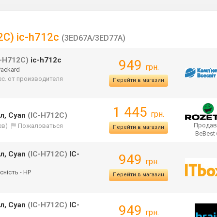
2C) ic-h712c
(3ED67A/3ED77A)
C-H712C)
ic-h712c
949
грн.
Packard
ес. от производителя
Перейти в магазин
1 445
грн.
л, Cyan
(IC-H712C)
Продав
ев)
Пожаловаться
Перейти в магазин
BeBest
л, Cyan
(IC-H712C)
IC-
949
грн.
сність - HP
Перейти в магазин
л, Cyan
(IC-H712C)
IC-
949
грн.