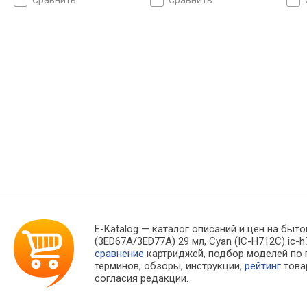
сравнить
сравнить
до 360 страниц
E-Katalog
— каталог описаний и цен на быто
(3ED67A/3ED77A) 29 мл, Cyan (IC-H712C) i
сравнение
картриджей, подбор моделей по
терминов, обзоры, инструкции,
рейтинг
това
согласия редакции.