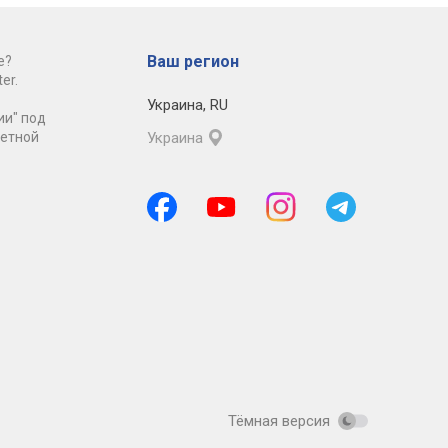
Ваш регион
е?
er.
Украина
,
RU
ии" под
ретной
Украина
Тёмная версия