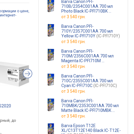
Barva Canon PFI-
710B/2354C001AA 700 мл
Photo Black IC-PFI710BK
формации о цене,
интернет-
(IC-PFI710BK)
от
3 540 грн.
Barva Canon PFI-
710Y/2357C001AA 700 мл
Yellow IC-PFI710Y
(IC-PFI710Y)
от
3 540 грн.
Barva Canon PFI-
710M/2356C001AA 700 мл
Magenta IC-PFI710M
(IC-PFI710M)
от
3 540 грн.
Barva Canon PFI-
710C/2355C001AA 700 мл
Cyan IC-PFI710C
(IC-PFI710C)
от
3 540 грн.
Barva Canon PFI-
710MBK/2353C001AA 700 мл
-S2020
Canon PG-84 8592B001
Printalist PL-T8651
Matte Black IC-PFI710MBK
.
от 994 грн.
от 1 299 грн.
(IC-PFI710MBK)
от
3 540 грн.
ерный, до
черный, струйный,
черный, струйный, д
Barva Epson T12E
ц
пигментные чернила
10000 страниц
XL/C13T12E140 Black IC-T12E-