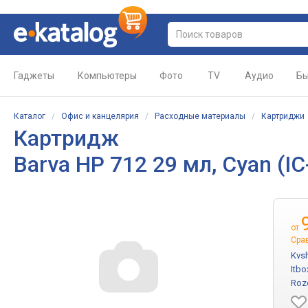
Гаджеты
Компьютеры
Фото
TV
Аудио
Бы
Каталог
/
Офис и канцелярия
/
Расходные материалы
/
Картриджи
Картридж
Barva HP 712 29 мл, Cyan (I
от
Сра
Kvs
Itbo
Roz