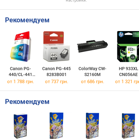
настройки.
Рекомендуем
Canon PG-
Canon PG-445
ColorWay CW-
HP 933XL
440/CL-441
8283B001
S2160M
CN056AE
MULTI
от 1 788 грн.
от 737 грн.
от 686 грн.
от 1 321 гр
5219B005
Рекомендуем