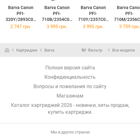
Barva Canon
Barva Canon
Barva Canon
Barva Canon
PFI-
PFI-
PFI-
PFI-
320Y/2893C00
710B/2354C00
710Y/2357C00
710M/2356C
1AA 300 мл
1AA 700 мл
1AA 700 мл
1AA 700 м
2 747 грн.
3 995 грн.
3 995 грн.
3 759 грн.
Yellow IC-
Photo Black IC-
Yellow IC-
Magenta IC-
PFI320Y
PFI710BK
PFI710Y
PFI710M
(IC-PFI320Y)
(IC-PFI710BK)
(IC-PFI710Y)
(IC-PFI710
Картриджи
Barva
Фильтр
Все модели
Полная версия сайта
Конфиденциальность
Вопросы и пожелания по сайту
Магазинам
Каталог картриджей 2026 - новинки, хиты продаж,
купить картриджи
.
Мы в других странах