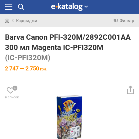
Картриджи
Фильтр
Искали
раньше
Barva Canon PFI-320M/2892C001AA
300 мл Magenta IC-PFI320M
(IC-PFI320M)
2 747 — 2 750
грн.
в список