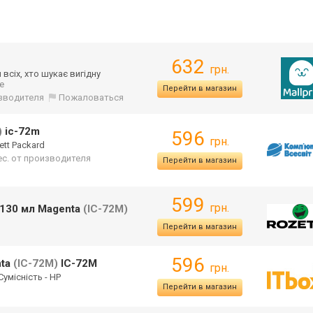
632
грн.
всіх, хто шукає вигідну
ще
Перейти в магазин
изводителя
Пожаловаться
)
ic-72m
596
грн.
ett Packard
ес. от производителя
Перейти в магазин
599
грн.
 130 мл Magenta
(IC-72M)
Перейти в магазин
596
nta
(IC-72M)
IC-72M
грн.
Сумісність - HP
Перейти в магазин