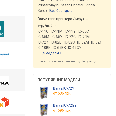
PrinterMayin
Static Control
Vinga
Xerox
Все бренды
Barva
(
тип принтера / мфу
)
струйный
IC-11C
IC-11M
IC-11Y
IC-65C
IC-65M
IC-65Y
IC-72C
IC-72M
IC-72Y
IC-82B
IC-82C
IC-82M
IC-82Y
IC-10BK
IC-65BK
IC-65GY
Еще модели
↓
Вопросы и пожелания по подбору модели →
ПОПУЛЯРНЫЕ МОДЕЛИ
Barva IC-72Y
от
596 грн.
Barva IC-72GY
от
596 грн.