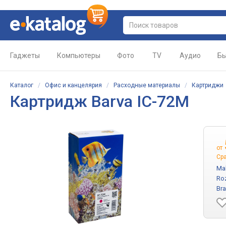
Гаджеты
Компьютеры
Фото
TV
Аудио
Бы
Каталог
/
Офис и канцелярия
/
Расходные материалы
/
Картриджи
Картридж Barva IC-72M
от
Ср
Mal
Ro
Bra