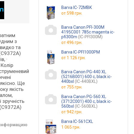
Barva IC-72MBK
от
598 грн.
Barva Canon PFI-300M
4195C001 785с magenta ic-
тратним
pfi300m
(IC-PFI300M)
Одним з
от
496 грн.
швидко та
Barva IC-PFI1000PM
 (C9372A)
от
1 126 грн.
в, ·
 Колір
 струменевий
Barva Canon PG-440 XL
ичені
(5216B001) 600 c, black ic-
440bxl
(IC-440BXL)
 якісно. Ще
от
755 грн.
оку якість
галом,
Barva Canon PG-560 XL
 зручність
(3712C001) 400 c, black ic-
560bxl
(IC-560BXL)
 (C9372A)
от
942 грн.
Barva IC-561CXL
 информацию
1 065 грн.