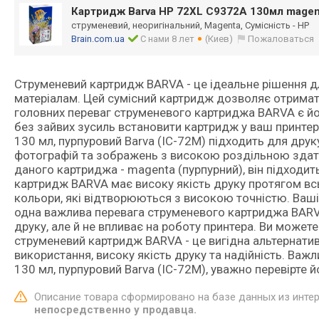
Картридж Barva HP 72XL C9372A 130мл mage
струменевий, неоригінальний, Magenta, Сумісність - HP
Brain.com.ua
С нами 8 лет
(Киев)
Пожаловаться
Струменевий картридж BARVA - це ідеальне рішення дл
матеріалам. Цей сумісний картридж дозволяє отримати
головних переваг струменевого картриджа BARVA є йо
без зайвих зусиль встановити картридж у ваш принтер
130 мл, пурпуровий Barva (IC-72M) підходить для друку: 
фотографій та зображень з високою роздільною здатніст
даного картриджа - magenta (пурпурний), він підходи
картридж BARVA має високу якість друку протягом всьо
кольори, які відтворюються з високою точністю. Ваші
одна важлива перевага струменевого картриджа BARVA 
друку, але й не впливає на роботу принтера. Ви может
струменевий картридж BARVA - це вигідна альтернатив
використання, високу якість друку та надійність. Ва
130 мл, пурпуровий Barva (IC-72M), уважно перевірте й
Описание товара сформировано на базе данных из инте
непосредственно у продавца.