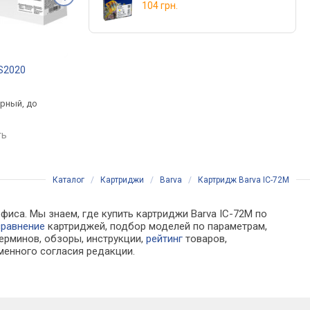
104 грн.
-S2020
Canon PG-84 8592B001
OKI 45807119
.
от 994 грн.
от 2 800 грн.
ерный, до
черный, струйный,
черный, лазерный, д
ц
пигментные чернила
3000 страниц
ть
сравнить
сравнить
Каталог
/
Картриджи
/
Barva
/
Картридж Barva IC-72M
фиса. Мы знаем, где купить картриджи Barva IC-72M по
сравнение
картриджей, подбор моделей по параметрам,
ерминов, обзоры, инструкции,
рейтинг
товаров,
менного согласия редакции.