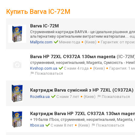
Купить Barva IC-72M
Barva IC-72M
Струменевий картридж BARVA - це ідеальне рішення для 
альтернативу оригінальним витратним матеріалам.
... е
Mallprix.com
Менее года
(Киев)
Гарантия: от про
Barva HP 72XL C9372A 130мл magenta
(IC-72M
струменевий, неоригінальний, Magenta, Сумісність - Hewl
Kvshop.com.ua
С нами 4 года
(Киев)
Гарантия: 1 м
Пожаловаться
Картридж Barva сумісний з HP 72XL (C9372A)
Rozetka.ua
С нами 7 лет
(Киев)
Пожаловаться
Картридж Barva HP 72XL C9372A 130мл mage
+ 19 балів ITbox, струменевий, неоригінальний, Magenta, 
Itbox.ua
С нами 8 лет
(Киев)
Пожаловаться