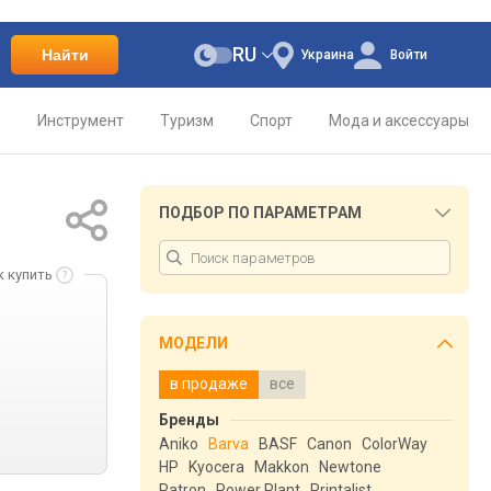
RU
Найти
Украина
Войти
о
Инструмент
Туризм
Спорт
Мода и аксессуары
ПОДБОР ПО ПАРАМЕТРАМ
к купить
МОДЕЛИ
в продаже
все
Бренды
Aniko
Barva
BASF
Canon
ColorWay
HP
Kyocera
Makkon
Newtone
Patron
Power Plant
Printalist