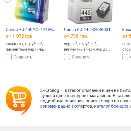
Canon PG-440/CL-441 MULTI 5219B005
Canon PG-445 8283B001
Eps
от 1 972 грн.
от 736 грн.
от 5
комплект, струйный,
черный, струйный,
свет
пигментные чернила,
пигментные чернила, до
стру
водорастворимые чернила,
180 страниц
сравнить
сравнить
до 360 страниц
E-Katalog
— каталог описаний и цен на быто
лучшей цене в интернет-магазинах. В кат
подробные
описания
, поиск товара по наз
рекомендации
экспертов,
каталог брендов
и