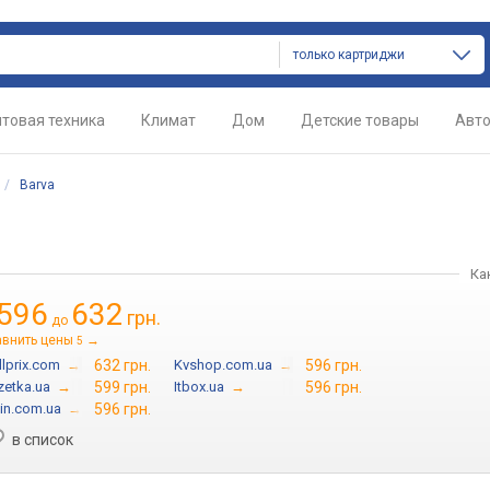
только картриджи
товая техника
Климат
Дом
Детские товары
Авт
/
Barva
Ка
596
632
грн.
до
авнить цены
→
5
lprix.com
→
632 грн.
Kvshop.com.ua
→
596 грн.
zetka.ua
→
599 грн.
Itbox.ua
→
596 грн.
in.com.ua
→
596 грн.
в список