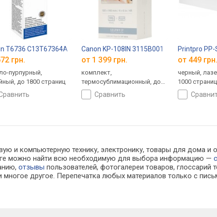
on T6736 C13T67364A
Canon KP-108IN 3115B001
Printpro PP
72 грн.
от 1 399 грн.
от 449 грн
ло-пурпурный,
комплект,
черный, лаз
йный, до 1800 страниц
термосублимационный, до
1000 страни
108 страниц
сравнить
сравнить
сравни
вую и компьютерную технику, электронику, товары для дома и о
алоге можно найти всю необходимую для выбора информацию —
ванию,
отзывы
пользователей, фотогалереи товаров, глоссарий т
 многое другое. Перепечатка любых материалов только с пись