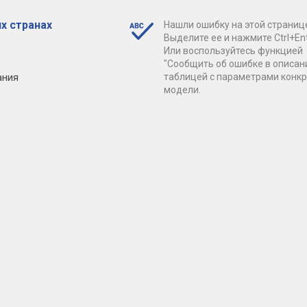
х странах
Нашли ошибку на этой страниц
Выделите ее и нажмите Ctrl+Ent
Или воспользуйтесь функцией
"Сообщить об ошибке в описан
ания
таблицей с параметрами конк
модели.