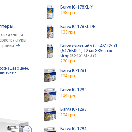
Barva IC-178XL-Y
133 грн.
аптеры
Barva IC-178XL-PB
133 грн.
 создания и
фраструктуры
тройки.
Barva сумісний з CLI-451GY XL
(6476B001) 12 мл 3350 арк
Gray
(IC-451XL-GY)
220 грн.
формации о цене,
Barva IC-1281
интернет-
104 грн.
Barva IC-1282
104 грн.
Barva IC-1283
104 грн.
Barva IC-1284