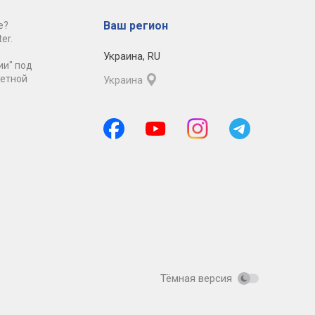
Ваш регион
е?
er.
Украина
,
RU
ии" под
ретной
Украина
Тёмная версия