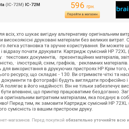
596
nta
(IC-72M)
IC-72M
грн.
Перейти в магазин
я всіх, хто шукає вигідну альтернативу оригінальним ви
 високоякісні друковані матеріали без великих витрат. 
го легка установка та зручне користування. Ви можете 
 і відразу почати друкувати. Картридж сумісний HP 72XL
· текстових документів, · презентаційних матеріалів, звіті
ю, · ілюстрацій, схем, графіків, · рекламних матеріалів.
ть для використання в друкуючих пристроях HP Крім того,
го ресурсу, що складає - 130. Ви отримаєте чіткі та нас
 документи та фотографії будуть виглядати професійно і
полягає в його надійності. Він не тільки забезпечує вис
е бути впевнені, що принтер працюватиме бездоганно. За
а оригінальним витратним матеріалам, яка поєднує в собі
жливо! Перед тим, як замовити Картридж сумісний HP 72XL
ого сумісність із вашим пристроєм друку.
рнет-магазинов. Перед покупкой
обязательно уточняйте всю