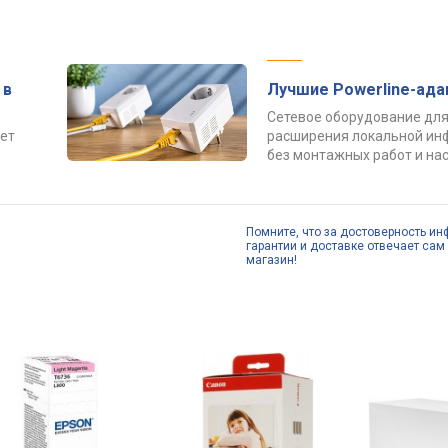
 в
Лучшие Powerline-ад
Сетевое оборудование для
ет
расширения локальной ин
без монтажных работ и нас
Помните, что за достоверность ин
гарантии и доставке отвечает сам 
магазин!