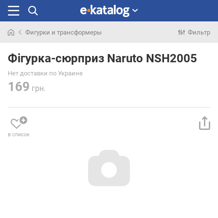
Фигурки и трансформеры
Фильтр
Искали
раньше
Фігурка-сюрприз Naruto NSH2005
Нет доставки по Украине
169
грн.
в список