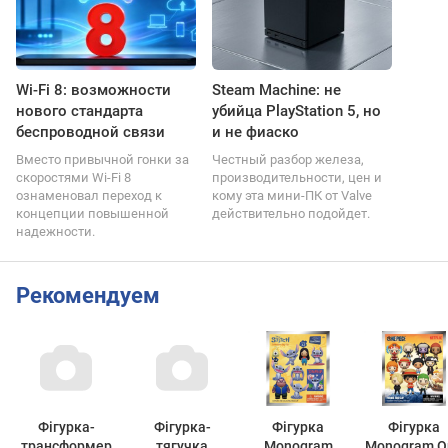
Wi-Fi 8: возможности
Steam Machine: не
нового стандарта
убийца PlayStation 5, но
беспроводной связи
и не фиаско
Вместо привычной гонки за
Честный разбор железа,
скоростями Wi-Fi 8
производительности, цен и
ознаменовал переход к
кому эта мини-ПК от Valve
концепции повышенной
действительно подойдет.
надежности.
Рекомендуем
Фігурка-
Фігурка-
Фігурка
Фігурка
трансформер
тягучка
Monogram
Monogram O