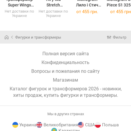
Super Wings
Stretch
Лило і Стич
Piece S1
Transforming
Chewbacca,
S63 84060
(32530)
Нет доставки по
Нет доставки по
от
455 грн.
от
455 грн
Украине
Украине
Джетт
123133
(84060)
EU780210
Фигурки и трансформеры
Фильтр
Полная версия сайта
Конфиденциальность
Вопросы и пожелания по сайту
Магазинам
Каталог фигурок и трансформеров 2026 - новинки,
хиты продаж,
купить фигурки и трансформеры
.
Мы в других странах
Украина
Великобритания
США
Польша
Казахстан