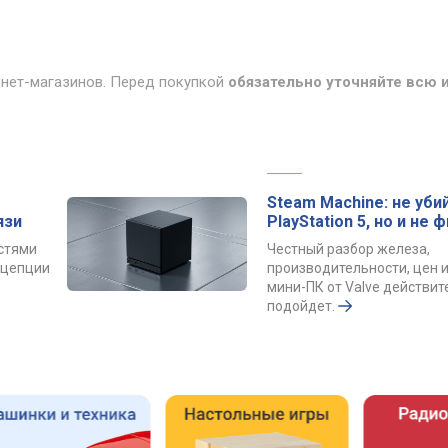
рнет-магазинов. Перед покупкой
обязательно уточняйте всю
Steam Machine: не уби
язи
PlayStation 5, но и не 
остями
Честный разбор железа,
онцепции
производительности, цен и
мини-ПК от Valve действит
подойдет.