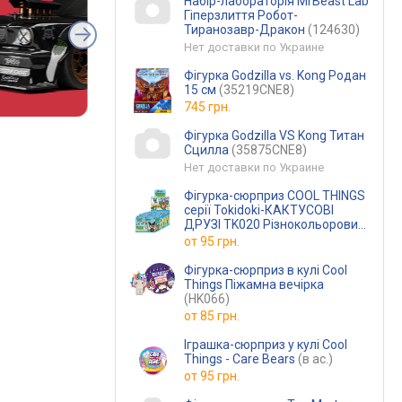
Набір-лабораторія MrBeast Lab
Гіперзлиття Робот-
Тиранозавр-Дракон
(124630)
Нет доставки по Украине
Фігурка Godzilla vs. Kong Родан
15 см
(35219CNE8)
745 грн.
Фігурка Godzilla VS Kong Титан
Сцилла
(35875CNE8)
Нет доставки по Украине
Фігурка-сюрприз COOL THINGS
серії Tokidoki-КАКТУСОВІ
ДРУЗІ TK020 Різнокольоровий
shop
от
95 грн.
Фігурка-сюрприз в кулі Cool
Things Піжамна вечірка
(HK066)
от
85 грн.
Іграшка-сюрприз у кулі Cool
Things - Care Bears
(в ас.)
от
95 грн.