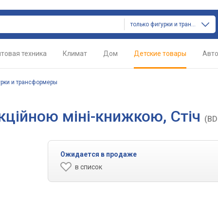
только фигурки и трансформеры
товая техника
Климат
Дом
Детские товары
Авт
рки и трансформеры
екційною міні-книжкою, Стіч
(BD
Ожидается в продаже
в список