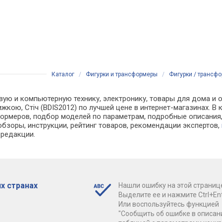
Каталог
/
Фигурки и трансформеры
/
Фигурки / трансфо
вую и компьютерную технику, электронику, товары для дома и 
нижкою, Стіч (BDIS2012) по лучшей цене в интернет-магазинах.
рмеров, подбор моделей по параметрам, подробные описания, 
обзоры, инструкции, рейтинг товаров, рекомендации экспертов,
 редакции.
х странах
Нашли ошибку на этой страниц
Выделите ее и нажмите Ctrl+Ent
Или воспользуйтесь функцией
"Сообщить об ошибке в описан