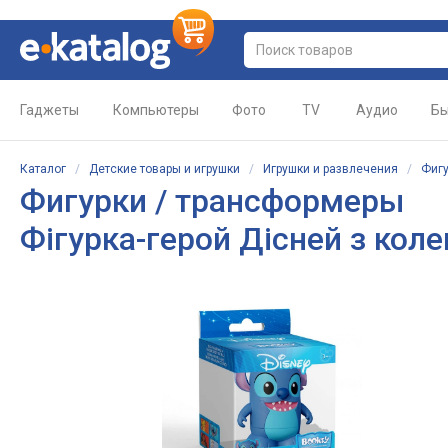
Гаджеты
Компьютеры
Фото
TV
Аудио
Бы
Каталог
/
Детские товары и игрушки
/
Игрушки и развлечения
/
Фигу
Фигурки / трансформеры
Фігурка-герой Дісней з кол