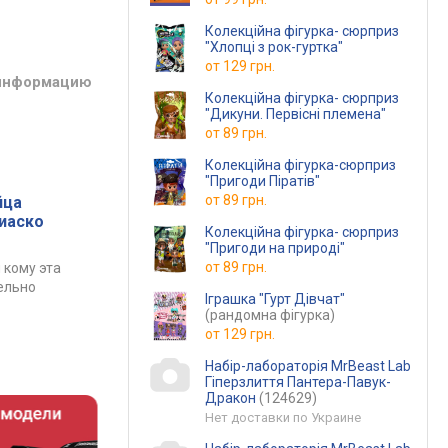
Колекційна фігурка- сюрприз
"Хлопці з рок-гуртка"
от
129 грн.
 информацию
Колекційна фігурка- сюрприз
"Дикуни. Первісні племена"
от
89 грн.
Колекційна фігурка-сюрприз
"Пригоди Піратів"
от
89 грн.
йца
фиаско
Колекційна фігурка- сюрприз
"Пригоди на природі"
от
89 грн.
 кому эта
ельно
Іграшка "Гурт Дівчат"
(рандомна фігурка)
от
129 грн.
Набір-лабораторія MrBeast Lab
Гіперзлиття Пантера-Павук-
Дракон
(124629)
Нет доставки по Украине