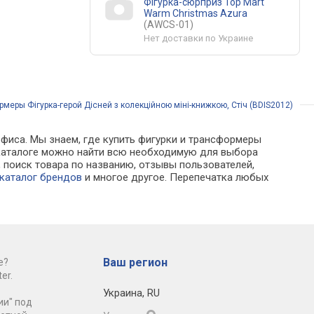
Фігурка-сюрприз Top Mart
Warm Christmas Azura
(AWCS-01)
Нет доставки по Украине
рмеры Фігурка-герой Дісней з колекційною міні-книжкою, Стіч (BDIS2012)
офиса. Мы знаем, где купить фигурки и трансформеры
 В каталоге можно найти всю необходимую для выбора
поиск товара по названию, отзывы пользователей,
каталог брендов
и многое другое. Перепечатка любых
Ваш регион
е?
er.
Украина
,
RU
ии" под