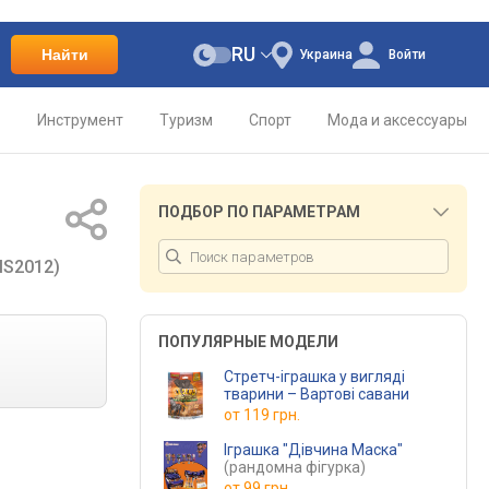
RU
Найти
Украина
Войти
о
Инструмент
Туризм
Спорт
Мода и аксессуары
ПОДБОР ПО ПАРАМЕТРАМ
IS2012)
ПОПУЛЯРНЫЕ МОДЕЛИ
Стретч-іграшка у вигляді
тварини – Вартові савани
от
119 грн.
Іграшка "Дівчина Маска"
(рандомна фігурка)
от
99 грн.