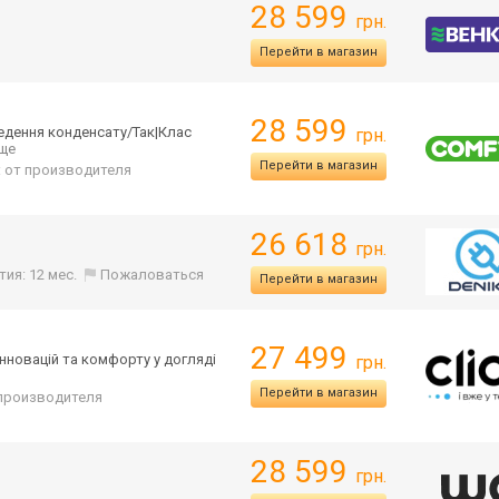
28 599
грн.
Перейти в магазин
28 599
едення конденсату/Так|
Клас
грн.
еще
Перейти в магазин
: от производителя
26 618
грн.
тия: 12 мес.
Пожаловаться
Перейти в магазин
27 499
новацій та комфорту у догляді
грн.
Перейти в магазин
т производителя
28 599
грн.