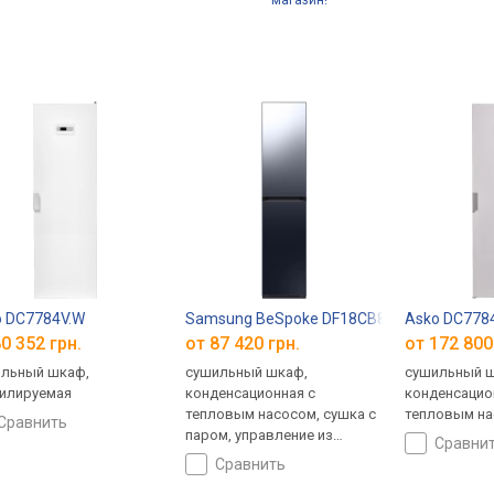
магазин!
o DC7784V.W
Samsung BeSpoke DF18CB8700CRE1
Asko DC778
0 352 грн.
от 87 420 грн.
от 172 800
льный шкаф,
сушильный шкаф,
сушильный 
илируемая
конденсационная с
конденсацио
тепловым насосом, сушка с
тепловым н
сравнить
паром, управление из
сравни
Интернета
сравнить