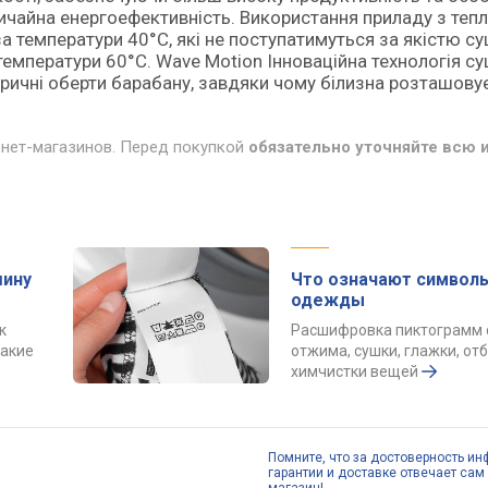
ичайна енергоефективність. Використання приладу з теп
а температури 40°C, які не поступатимуться за якістю с
емператури 60°C. Wave Motion Інноваційна технологія су
ричні оберти барабану, завдяки чому білизна розташову
рнет-магазинов. Перед покупкой
обязательно уточняйте всю
шину
Что означают символы
одежды
к
Расшифровка пиктограмм 
какие
отжима, сушки, глажки, от
химчистки вещей
Помните, что за достоверность ин
гарантии и доставке отвечает сам 