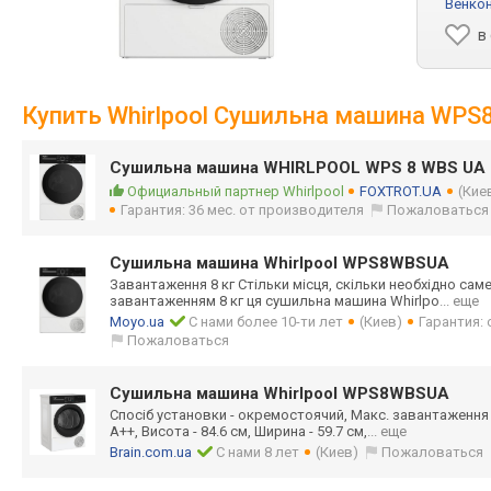
Венко
в
Купить Whirlpool Сушильна машина WP
Сушильна машина WHIRLPOOL WPS 8 WBS UA 
Официальный партнер Whirlpool
FOXTROT.UA
(Кие
Гарантия: 36 мес. от производителя
Пожаловаться
Сушильна машина Whirlpool WPS8WBSUA
Завантаження 8 кг Стільки місця, скільки необхідно сам
завантаженням 8 кг ця сушильна машина Whirlpo
... еще
Moyo.ua
С нами более 10-ти лет
(Киев)
Гарантия:
Пожаловаться
Сушильна машина Whirlpool WPS8WBSUA
Спосіб установки - окремостоячий, Макс. завантаження 
А++, Висота - 84.6 см, Ширина - 59.7 см,
... еще
Brain.com.ua
С нами 8 лет
(Киев)
Пожаловаться