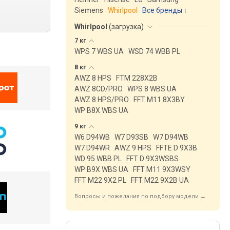
Siemens
Whirlpool
Все бренды
Whirlpool
(
загрузка
)
7
кг
WPS 7 WBS UA
WSD 74 WBB PL
8
кг
AWZ 8 HPS
FTM 228X2B
AWZ 8CD/PRO
WPS 8 WBS UA
AWZ 8 HPS/PRO
FFT M11 8X3BY
WP B8X WBS UA
9
кг
W6 D94WB
W7 D93SB
W7 D94WB
W7 D94WR
AWZ 9 HPS
FFTE D 9X3B
WD 95 WBB PL
FFT D 9X3WSBS
WP B9X WBS UA
FFT M11 9X3WSY
FFT M22 9X2 PL
FFT M22 9X2B UA
Вопросы и пожелания по подбору модели →