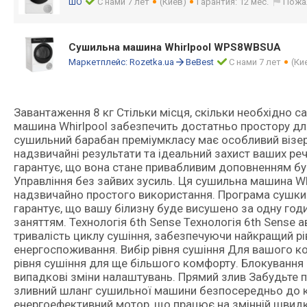
ШО
С нами 7 лет
(Киев)
Гарантия: 12 мес.
Пожа
Сушильна машина Whirlpool WPS8WBSUA
Маркетплейс:
Rozetka.ua
BeBest
С нами 7 лет
(Ки
Завантаження 8 кг Стільки місця, скільки необхідно 
машина Whirlpool забезпечить достатньо простору дл
сушильний барабан преміумкласу має особливий візе
надзвичайні результати та ідеальний захист ваших ре
гарантує, що вона стане привабливим доповненням будь
Управління без зайвих зусиль. Ця сушильна машина Wh
надзвичайно простого використання. Програма сушки
гарантує, що вашу білизну буде висушено за одну год
заняттям. Технологія 6th Sense Технологія 6th Sense 
тривалість циклу сушіння, забезпечуючи найкращий рі
енергоспоживання. Вибір рівня сушіння Для вашого к
рівня сушіння для ще більшого комфорту. Блокування 
випадкові зміни налаштувань. Прямий злив Забудьте п
зливний шланг сушильної машини безпосередньо до ка
енергоефективний мотор, що працює на змінній швидк