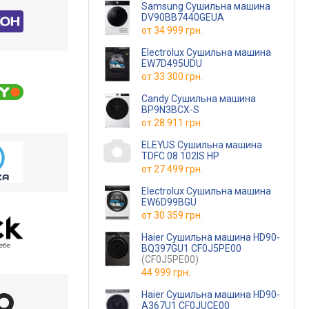
Samsung Сушильна машина
DV90BB7440GEUA
от
34 999 грн.
Electrolux Сушильна машина
EW7D495UDU
от
33 300 грн.
Candy Сушильна машина
BP9N3BCX-S
от
28 911 грн.
ELEYUS Сушильна машина
TDFC 08 102IS HP
от
27 499 грн.
Electrolux Сушильна машина
EW6D99BGU
от
30 359 грн.
Haier Сушильна машина HD90-
BQ397GU1 CF0J5PE00
(CF0J5PE00)
44 999 грн.
Haier Сушильна машина HD90-
A367U1 CF0JUCE00