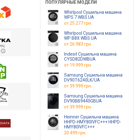
ПОПУЛЯРНЫЕ МОДЕЛИ
Whirlpool Сушильна машина
WPS 7 WBS UA
от
25 277 грн.
Whirlpool Сушильна машина
WP B8X WBS UA
от
26 983 грн.
ец:
y
Indesit Сушильна машина
CYSD82DWBUA
от
19 999 грн.
Samsung Сушильна машина
DV90T6240LK/UA
от
39 999 грн.
Samsung Сушильна машина
DV90BB9440GBUA
от
39 999 грн.
Heinner Сушильна машина
HHPD-HMY80IVFC+++ HHPD-
HMY80IVFC+++
20 499 грн.