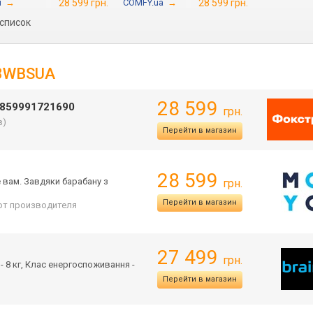
н
→
28 599 грн.
COMFY.ua
→
28 599 грн.
 список
S8WBSUA
28 599
859991721690
грн.
в)
Перейти в магазин
28 599
е вам. Завдяки барабану з
грн.
Перейти в магазин
 от производителя
27 499
грн.
- 8 кг, Клас енергоспоживанн
я -
Перейти в магазин