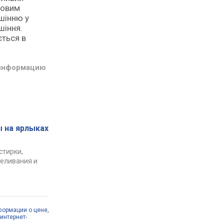
ловим
ушінню у
шіння.
ється в
 информацию
 на ярлыках
стирки,
беливания и
формации о цене,
интернет-