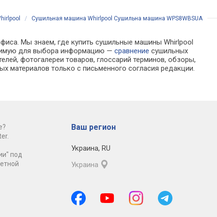
10 программ, класс сушки B
hirlpool
/
Сушильная машина Whirlpool Сушильна машина WPS8WBSUA
фиса. Мы знаем, где купить сушильные машины Whirlpool
одимую для выбора информацию —
сравнение
сушильных
елей, фотогалереи товаров, глоссарий терминов, обзоры,
ых материалов только с письменного согласия редакции.
Ваш регион
е?
er.
Украина
,
RU
ии" под
ретной
Украина