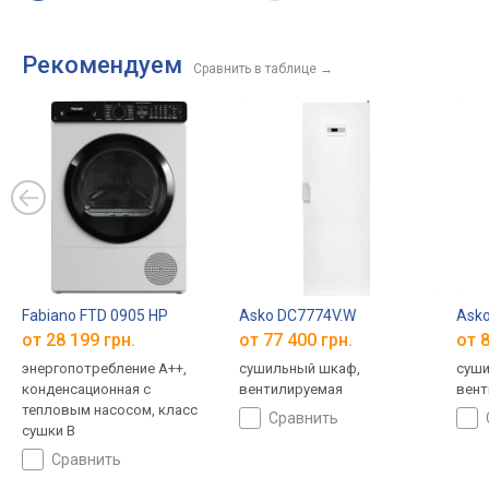
Рекомендуем
Сравнить в таблице
→
Fabiano FTD 0905 HP
Asko DC7774V.W
Ask
от 28 199 грн.
от 77 400 грн.
от 8
энергопотребление A++,
сушильный шкаф,
суши
конденсационная с
вентилируемая
вент
тепловым насосом, класс
сравнить
сушки B
сравнить