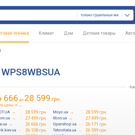
только сушильные машины
товая техника
Климат
Дом
Детские товары
Авт
l
на WPS8WBSUA
Ка
6 666
28 599
грн.
до
ть цены
→
14
OT.UA
→
28 599 грн.
Moyo.ua
→
28 599 грн.
com.ua
→
27 499 грн.
Itbox.ua
→
27 499 грн.
a.ua
→
26 666 грн.
Openshop.ua
→
26 171 грн.
nk.kiev.ua
→
26 108 грн.
Tehnohata.ua
→
26 399 грн.