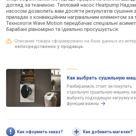
догляд за тканиною. Тепловий насос Heatpump Надзв
насосом дозволить вам досягти результатів сушіння з
приладах з конвекційним нагрівальним елементом за т
Технологія Wave Motion передбачає спеціальні асимет
барабані рівномірно та ідеально просушується.
Описание товара сформировано на базе данных из инте
непосредственно у продавца.
Как выбрать сушильную ма
Разбираемся, стоит ли покупать
отдельную сушильную машину, ка
выбрать подходящую загрузку и 
функции важны.
Как оформить заказ?
Как добавить магазин?