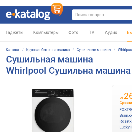
Гаджеты
Компьютеры
Фото
TV
Аудио
Бы
Каталог
/
Крупная бытовая техника
/
Сушильные машины
/
Whirlpoo
Сушильная машина
Whirlpool Сушильна маши
2
от
Сравни
FOXTR
Brain.
Rozetk
Luckyli