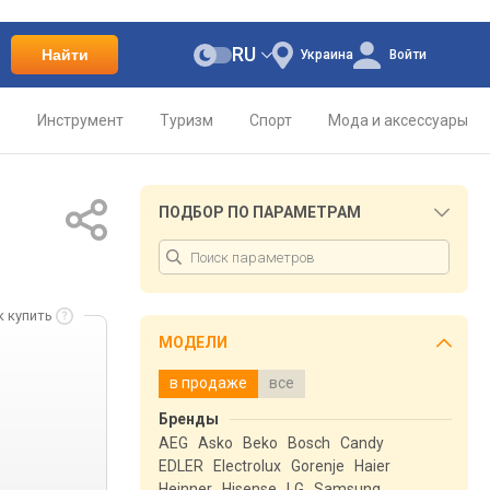
RU
Найти
Украина
Войти
о
Инструмент
Туризм
Спорт
Мода и аксессуары
ПОДБОР ПО ПАРАМЕТРАМ
к купить
МОДЕЛИ
в продаже
все
Бренды
AEG
Asko
Beko
Bosch
Candy
EDLER
Electrolux
Gorenje
Haier
Heinner
Hisense
LG
Samsung