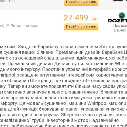
ловаться
Перейти в магазин
27 499
грн.
Продав
ев)
Пожаловаться
Перейти в магазин
BeBest
саме вам. Завдяки барабану з завантаженням 8 кг ця суш
я сушіння вашої білизни. Преміальний дизайн барабана 
рунок та оснащений спеціальними підйомниками, які заб
чей. Преміальний дизайн Дизайн сушильної машини Whirl
-якого інтер'єру. Простий в управлінні інтерфейс корис
irlpool оснащена інтуїтивним інтерфейсом користувача 
 за 60 хвилин Ще краще, ще швидше. 60-хвилинна прогр
ину. Тепер ви зможете присвятити більше часу своїм ул
автоматично визначає кількість завантаженої білизни та
вень просушування речей та оптимізуючи тривалість цикл
омфорту. Ця модель сушильної машини Whirlpool має опц
від дітей Функція блокування панелі управління унемож
ро злив води з резервуара. Збережіть час і зусилля, під
налізаційної труби. Інверторний мотор Надзвичайно
ості, забезпечуючи більш високу продуктивність та осо