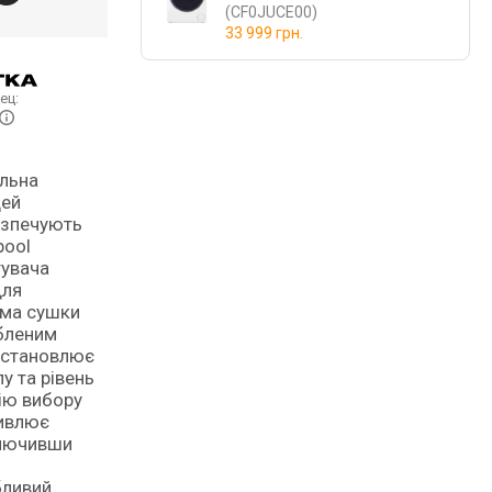
(CF0JUCE00)
33 999 грн.
ец:
ильна
Цей
езпечують
pool
тувача
для
ама сушки
юбленим
 встановлює
у та рівень
ію вибору
ливлює
ключивши
бливий