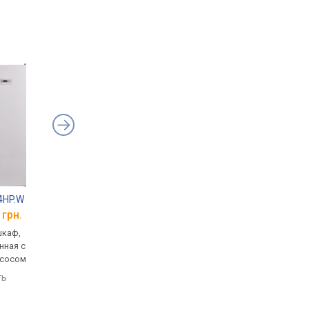
4HP.W
Samsung Bespoke DV90BB5245AE/UA
Gorenje D2HNE7E
 грн.
от 26 299 грн.
от 17 298 грн.
шкаф,
объем загрузки: 9 кг,
объем загрузки: 7 кг,
нная с
энергопотребление А+++,
конденсационная с
асосом
конденсационная с
тепловым насосом,
тепловым насосом,
подсветка барабана,
ть
подсветка барабана,
15 программ
сравнить
сравнить
управление из Интернета,