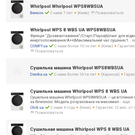
Whirlpool Whirlpool WPS8WBSUA
Венкон
С нами 7 лет
(Киев)
Пожаловаться
Whirlpool WPS 8 WBS UA WPS8WBSUA
Функція "Дозавантаження
"/Старт/Пауза|Ш
ланг для відв
енергоспоживанн
я/A++|Максималь
ний час сушіння/1
... 
COMFY.ua
С нами более 10-ти лет
(Киев)
Гарантия
Пожаловаться
Сушильна машина Whirlpool WPS8WBSUA
Denika.ua
С нами более 10-ти лет
(Харьков)
Гаран
Сушильна машина Whirlpool WPS 8 WBS UA
Сушильна машина Whirlpool WPS8WBSUA — це втілення ін
за білизною. Модель розрахована на максимал
... еще
Click.ua
С нами 4 года
(Киев)
Гарантия: 12 мес. о
Пожаловаться
Сушильная машина Whirlpool WPS 8 WBS UA