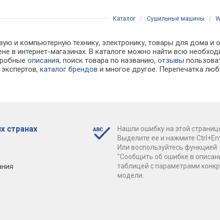
Каталог
/
Сушильные машины
/
W
вую и компьютерную технику, электронику, товары для дома и о
не в интернет-магазинах. В каталоге можно найти всю необх
одробные
описания
, поиск товара по названию,
отзывы
пользоват
экспертов,
каталог брендов
и многое другое. Перепечатка люб
х странах
Нашли ошибку на этой страниц
Выделите ее и нажмите Ctrl+Ent
Или воспользуйтесь функцией
"Сообщить об ошибке в описан
ания
таблицей с параметрами конк
модели.