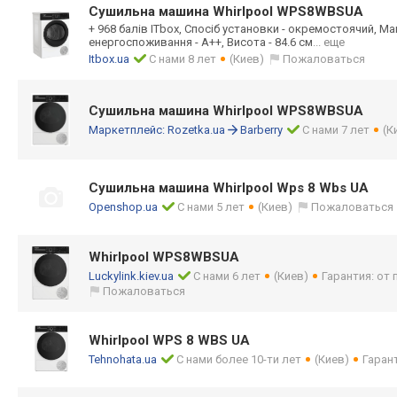
Сушильна машина Whirlpool WPS8WBSUA
+ 968 балів ITbox, Спосіб установки - окремостоячий, Мак
енергоспоживанн
я - А++, Висота - 84.6 см
... еще
Itbox.ua
С нами 8 лет
(Киев)
Пожаловаться
Сушильна машина Whirlpool WPS8WBSUA
Маркетплейс:
Rozetka.ua
Barberry
С нами 7 лет
(К
Сушильна машина Whirlpool Wps 8 Wbs UA
Openshop.ua
С нами 5 лет
(Киев)
Пожаловаться
Whirlpool WPS8WBSUA
Luckylink.kiev.ua
С нами 6 лет
(Киев)
Гарантия: от
Пожаловаться
Whirlpool WPS 8 WBS UA
Tehnohata.ua
С нами более 10-ти лет
(Киев)
Гарант