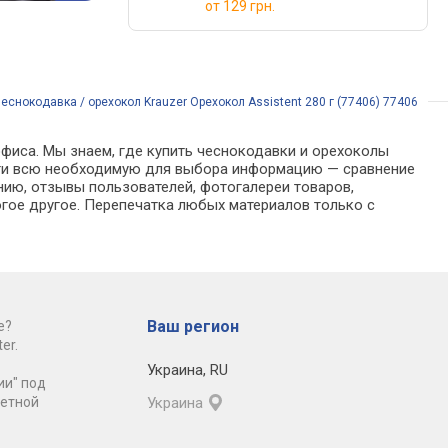
от
129 грн.
еснокодавка / орехокол Krauzer Орехокол Assistent 280 г (77406) 77406
офиса. Мы знаем, где купить чеснокодавки и орехоколы
 найти всю необходимую для выбора информацию — сравнение
нию, отзывы пользователей, фотогалереи товаров,
гое другое. Перепечатка любых материалов только с
Ваш регион
е?
er.
Украина
,
RU
ии" под
ретной
Украина