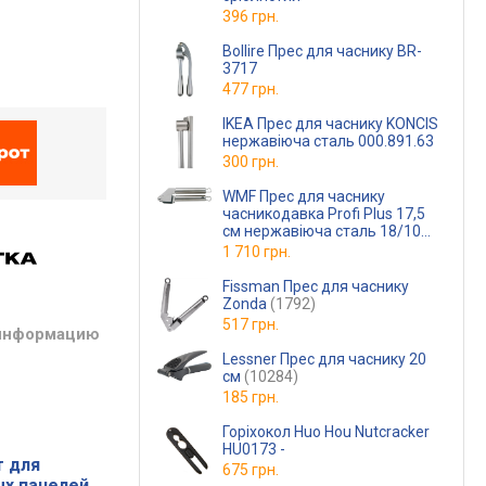
396 грн.
Bollire Прес для часнику BR-
3717
477 грн.
IKEA Прес для часнику KONCIS
нержавіюча сталь 000.891.63
300 грн.
WMF Прес для часнику
часникодавка Profi Plus 17,5
см нержавіюча сталь 18/10
Cromargan 18.7163.6030
1 710 грн.
Fissman Прес для часнику
Zonda
(1792)
517 грн.
 информацию
Lessner Прес для часнику 20
см
(10284)
185 грн.
Горіхокол Huo Hou Nutcracker
HU0173 -
т для
675 грн.
ых панелей