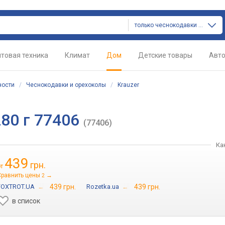
только чеснокодавки и орехоколы
товая техника
Климат
Дом
Детские товары
Авт
ности
/
Чеснокодавки и орехоколы
/
Krauzer
280 г 77406
(77406)
Ка
439
грн.
от
Сравнить цены
→
2
FOXTROT.UA
→
439 грн.
Rozetka.ua
→
439 грн.
в список