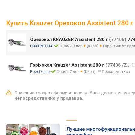
Купить Krauzer Орехокол Assistent 280 
Орехокол KRAUZER Assistent 280 г
(77406)
77
FOXTROT.UA
С нами 9 лет
(Киев)
Гарантия: от пр
Горіхокол Krauzer Assistent 280 г
(77406 /ZJ-1
Rozetka.ua
С нами 7 лет
(Киев)
Пожаловаться
Описание товара сформировано на базе данных из инте
непосредственно у продавца.
Лучшие многофункциональ
мясорубки