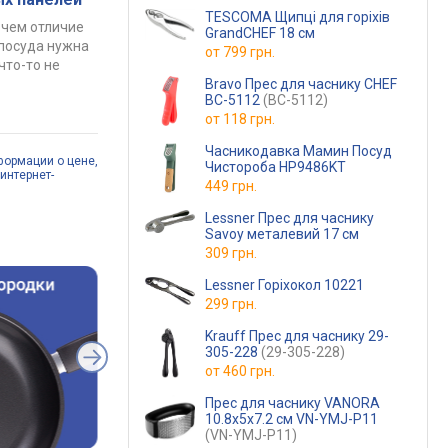
TESCOMA Щипці для горіхів
 чем отличие
GrandCHEF 18 см
 посуда нужна
от
799 грн.
что-то не
Bravo Прес для часнику CHEF
BC-5112
(BC-5112)
от
118 грн.
Часникодавка Мамин Посуд
формации о цене,
Чистороба HP9486KT
интернет-
449 грн.
Lessner Прес для часнику
Savoy металевий 17 см
309 грн.
Lessner Горіхокол 10221
299 грн.
Krauff Прес для часнику 29-
305-228
(29-305-228)
от
460 грн.
Прес для часнику VANORA
10.8x5x7.2 см VN-YMJ-P11
(VN-YMJ-P11)