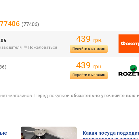
г 77406
(77406)
439
грн.
406
оизводителя
Пожаловаться
Перейти в магазин
439
грн.
36)
Перейти в магазин
рнет-магазинов. Перед покупкой
обязательно уточняйте всю
ные
Какая посуда подходи
индукционных варочн