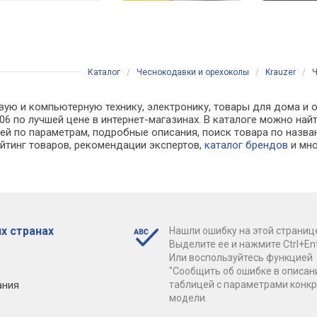
Каталог
/
Чеснокодавки и орехоколы
/
Krauzer
/
Ч
вую и компьютерную технику, электронику, товары для дома и 
77406 по лучшей цене в интернет-магазинах. В каталоге можно
ей по параметрам, подробные описания, поиск товара по назва
ейтинг товаров, рекомендации экспертов,
каталог брендов
и мно
х странах
Нашли ошибку на этой страниц
Выделите ее и нажмите Ctrl+Ent
Или воспользуйтесь функцией
"Сообщить об ошибке в описан
ания
таблицей с параметрами конк
модели.