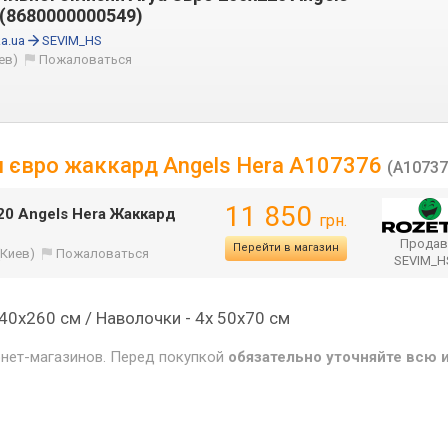
(8680000000549)
a.ua
SEVIM_HS
ев)
Пожаловаться
ни євро жаккард Angels Hera A107376
(A10737
11 850
20 Angels Hera Жаккард
грн.
Продав
Перейти в магазин
(Киев)
Пожаловаться
SEVIM_
240х260 см / Наволочки - 4х 50х70 см
рнет-магазинов. Перед покупкой
обязательно уточняйте всю