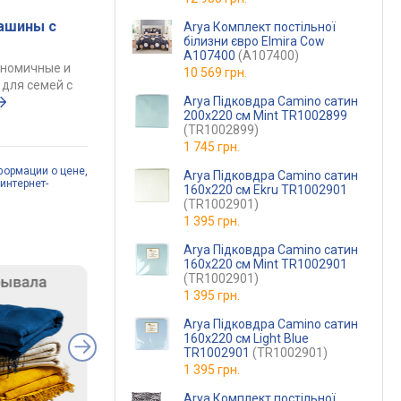
ашины с
Arya Комплект постільної
білизни євро Elmira Cow
A107400
(A107400)
ономичные и
10 569 грн.
для семей с
Arya Підковдра Camino сатин
200x220 см Mint TR1002899
(TR1002899)
1 745 грн.
формации о цене,
Arya Підковдра Camino сатин
интернет-
160x220 см Ekru TR1002901
(TR1002901)
1 395 грн.
Arya Підковдра Camino сатин
160x220 см Mint TR1002901
(TR1002901)
1 395 грн.
Arya Підковдра Camino сатин
160x220 см Light Blue
TR1002901
(TR1002901)
1 395 грн.
Arya Комплект постільної