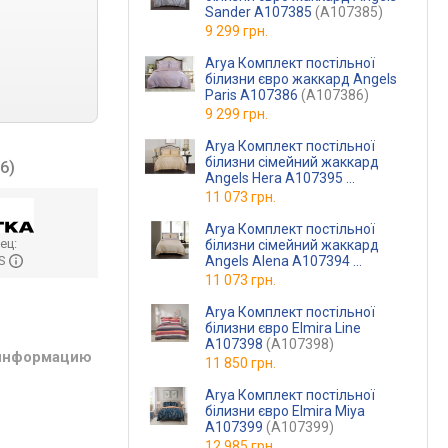
Sander A107385
(A107385)
9 299 грн.
Arya Комплект постільної
білизни євро жаккард Angels
Paris A107386
(A107386)
9 299 грн.
Arya Комплект постільної
білизни сімейний жаккард
6)
Angels Hera A107395
(A107395)
11 073 грн.
Arya Комплект постільної
ец:
білизни сімейний жаккард
Angels Alena A107394
HS
(A107394)
11 073 грн.
Arya Комплект постільної
білизни євро Elmira Line
A107398
(A107398)
 информацию
11 850 грн.
Arya Комплект постільної
білизни євро Elmira Miya
A107399
(A107399)
12 985 грн.