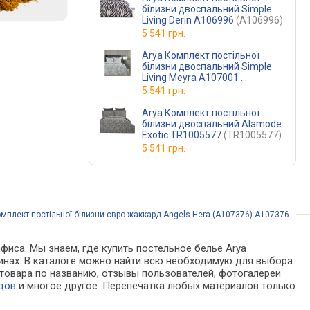
білизни двоспальний Simple
Living Derin A106996
(A106996)
5 541 грн.
Arya Комплект постільної
білизни двоспальний Simple
Living Meyra A107001
(A107001)
5 541 грн.
Arya Комплект постільної
білизни двоспальний Alamode
Exotic TR1005577
(TR1005577)
5 541 грн.
мплект постільної білизни євро жаккард Angels Hera (A107376) A107376
фиса. Мы знаем, где купить постельное белье Arya
азинах. В каталоге можно найти всю необходимую для выбора
товара по названию, отзывы пользователей, фотогалереи
дов
и многое другое. Перепечатка любых материалов только