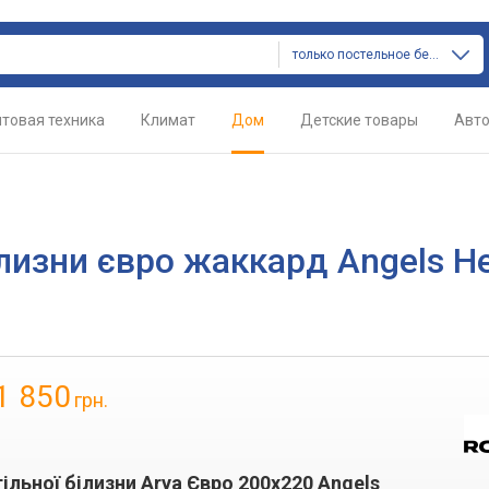
только постельное белье
товая техника
Климат
Дом
Детские товары
Авт
ілизни євро жаккард Angels H
1 850
грн.
льної білизни Arya Євро 200x220 Angels