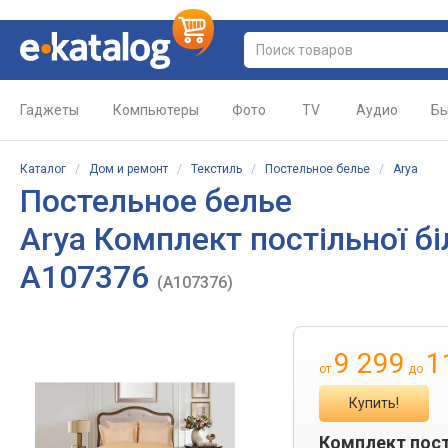
Гаджеты
Компьютеры
Фото
TV
Аудио
Бы
Каталог
/
Дом и ремонт
/
Текстиль
/
Постельное белье
/
Arya
Постельное белье
Arya Комплект постільної б
A107376
(A107376)
9 299
1
от
до
Купить!
Комплект пості