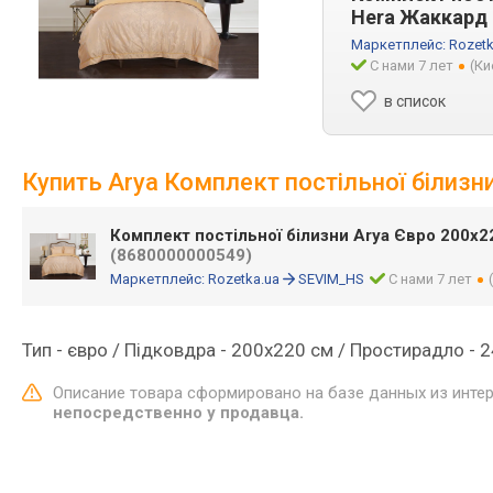
Hera Жаккард 
Маркетплейс:
Rozetk
С нами 7 лет
(Ки
в список
Купить Arya Комплект постільної білиз
Комплект постільної білизни Arya Євро 200x2
(8680000000549)
Маркетплейс:
Rozetka.ua
SEVIM_HS
С нами 7 лет
Тип - євро / Підковдра - 200х220 см / Простирадло - 
Описание товара сформировано на базе данных из инте
непосредственно у продавца.