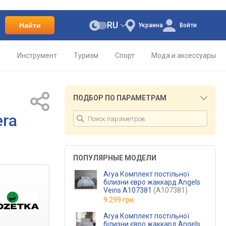
RU
Найти
Украина
Войти
о
Инструмент
Туризм
Спорт
Мода и аксессуары
ПОДБОР ПО ПАРАМЕТРАМ
era
ПОПУЛЯРНЫЕ МОДЕЛИ
Arya Комплект постільної
білизни євро жаккард Angels
Veins A107381
(A107381)
9 299 грн.
Arya Комплект постільної
білизни євро жаккард Angels