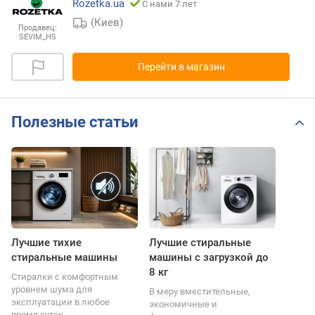
Rozetka.ua
С нами 7 лет
(Киев)
Продавец:
SEVIM_HS
Перейти в магазин
Полезные статьи
Лучшие тихие
Лучшие стиральные
стиральные машины
машины с загрузкой до
8 кг
Стиралки с комфортным
уровнем шума для
В меру вместительные,
эксплуатации в любое
экономичные и
время суток.