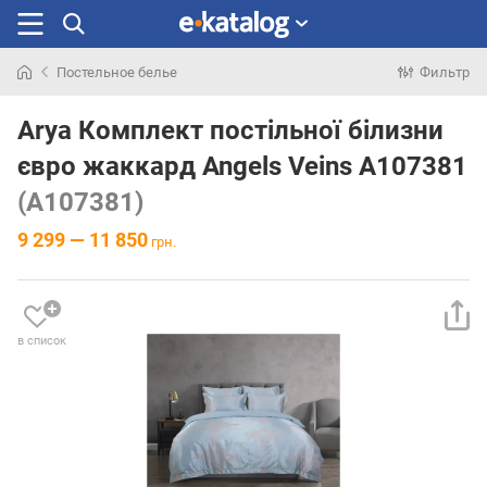
Постельное белье
Фильтр
Искали
раньше
Arya Комплект постільної білизни
євро жаккард Angels Veins A107381
(A107381)
9 299 — 11 850
грн.
в список