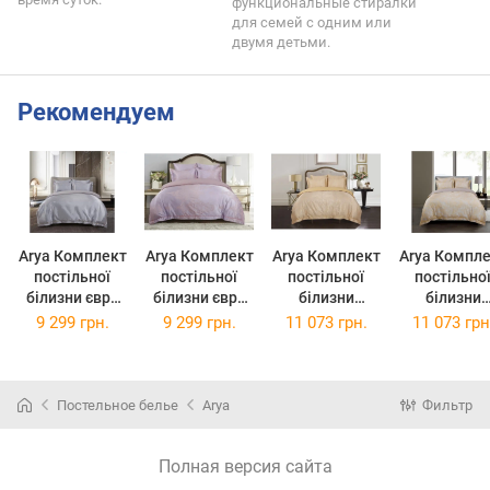
функциональные стиралки
для семей с одним или
двумя детьми.
Рекомендуем
Arya Комплект
Arya Комплект
Arya Комплект
Arya Компл
постільної
постільної
постільної
постільно
білизни євро
білизни євро
білизни
білизни
жаккард
жаккард
сімейний
сімейний
9 299 грн.
9 299 грн.
11 073 грн.
11 073 грн
Angels Sander
Angels Paris
жаккард
жаккард
A107385
A107386
Angels Hera
Angels Ale
(A107385)
(A107386)
A107395
A107394
(A107395)
(A107394)
Постельное белье
Arya
Фильтр
Полная версия сайта