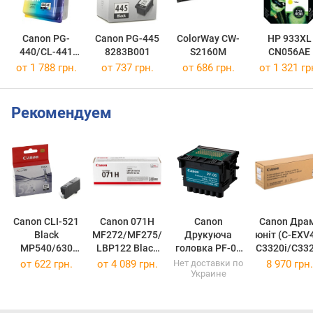
Canon PG-
Canon PG-445
ColorWay CW-
HP 933XL
440/CL-441
8283B001
S2160M
CN056AE
MULTI
от 1 788 грн.
от 737 грн.
от 686 грн.
от 1 321 гр
5219B005
Рекомендуем
Canon CLI-521
Canon 071H
Canon
Canon Дра
Black
MF272/MF275/
Друкуюча
юнiт (C-EXV49)
MP540/630
LBP122 Black
головка PF-06
C3320i/C332
2933B001/293
5646C002
Print Head
/C3330i Black
от
622 грн.
от
4 089 грн.
Нет доставки по
8 970 грн.
Украине
3B004/2933B0
(5646C002)
2352C001
05
(2352C001)
(8528B003A
(2933B001/293