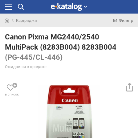
Картриджи
Фильтр
Искали
раньше
Canon Pixma MG2440/2540
MultiPack (8283B004) 8283B004
(PG-445/CL-446)
Ожидается в продаже
в список