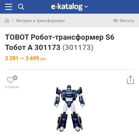
Фигурки и трансформеры
Фильтр
Искали
раньше
TOBOT Робот-трансформер S6
Тобот А 301173
(301173)
3 281 — 3 699
грн.
в список