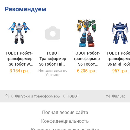
Рекомендуем
TOBOT Робот-
TOBOT
TOBOT Робот-
TOBOT Робо
трансформер
Трансформер
трансформер
трансформ
S6 Тобот W
S6 Тобот Твінс
S6 Тобот
S6 Міні Тоб
301174
(301175)
Тетран 301176
A 301177
3 184 грн.
Нет доставки по
6 205 грн.
967 грн.
Украине
(301174)
(301176)
(301177)
Фигурки и трансформеры
TOBOT
Фильтр
Полная версия сайта
Конфиденциальность
Вопросы и пожелания по сайту