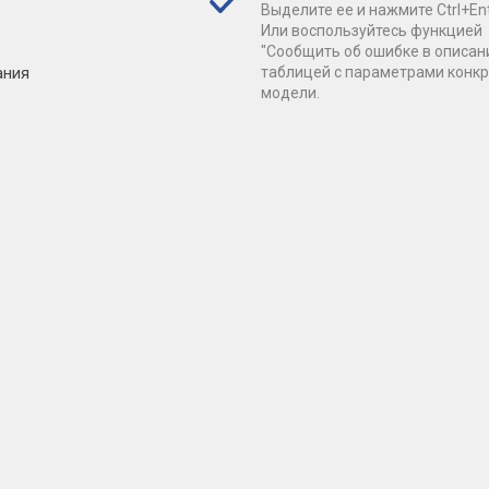
Выделите ее и нажмите Ctrl+Ent
Или воспользуйтесь функцией
"Сообщить об ошибке в описан
ания
таблицей с параметрами конк
модели.