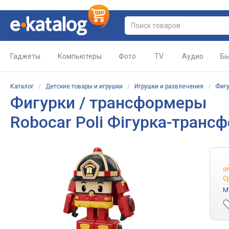
Гаджеты
Компьютеры
Фото
TV
Аудио
Бы
Каталог
/
Детские товары и игрушки
/
Игрушки и развлечения
/
Фигу
Фигурки / трансформеры
Robocar Poli Фігурка-транс
о
С
M