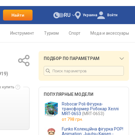
RU
Найти
Украина
Войти
о
Инструмент
Туризм
Спорт
Мода и аксессуары
ПОДБОР ПО ПАРАМЕТРАМ
919)
к купить
ПОПУЛЯРНЫЕ МОДЕЛИ
Robocar Poli Фігурка-
трансформер Робокар Хеллі
MRT-0653
(MRT-0653)
от
798 грн.
Funko Колекційна фігурка POP!
Animation: Jujutsu Kaisen -