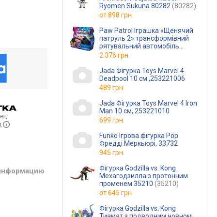
Ryomen Sukuna 80282
(80282)
от
898 грн.
Paw Patrol Іграшка «Щенячий
патруль 2» трансформівний
рятувальний автомобіль
Beibei
2 376 грн.
Jada Фігурка Toys Marvel 4
Deadpool 10 cм ,253221006
489 грн.
Jada Фігурка Toys Marvel 4 Iron
Man 10 cм, 253221010
ец:
699 грн.
д
Funko Ігрова фігурка Pop
Фредді Меркьюрі, 33732
945 грн.
Фігурка Godzilla vs. Kong
 информацию
Мехагодзилла з протонним
променем 35210
(35210)
от
645 грн.
Фігурка Godzilla vs. Kong
Тиамат з подводним човном