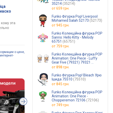
35214
(35214)
йца
от
659 грн.
фиаско
Funko Фігурка Pop! Liverpool
Mohamed Salah 52173
(52173)
 кому эта
от
945 грн.
ельно
Funko Колекційна фігурка POP
Sanrio: Hello Kitty - Melody
65751
(65751)
от
759 грн.
формации о цене,
Funko Колекційна фігурка POP
интернет-
Animation: One Piece - Luffy
Gear Five (79321) 79321
(Random)
от
898 грн.
Funko Фігурка Pop! Bleach Урю
Ішида 75510
(75510)
от
845 грн.
Funko Колекційна фігурка POP
Animation: One Piece -
Chopperemon 72106
(72106)
от
749 грн.