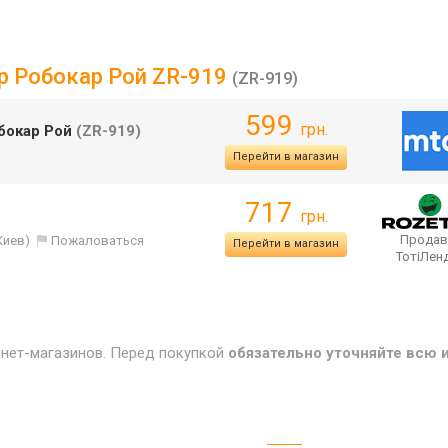
ер Робокар Рой ZR-919
(ZR-919)
599
грн.
обокар Рой
(ZR-919)
Перейти в магазин
717
грн.
Продав
Киев)
Пожаловаться
Перейти в магазин
ТотіЛен
рнет-магазинов. Перед покупкой
обязательно уточняйте всю