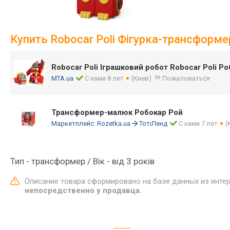
Купить Robocar Poli Фігурка-трансформ
Robocar Poli Іграшковий робот Robocar Poli Р
MTA.ua
С нами 8 лет
(Киев)
Пожаловаться
Трансформер-малюк Робокар Рой
Маркетплейс:
Rozetka.ua
ТотіЛенд
С нами 7 лет
(
Тип - трансформер / Вік - від 3 років
Описание товара сформировано на базе данных из инте
непосредственно у продавца.