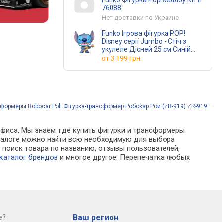
Funko Фігурка Pop Хеллоу Кітті
76088
Нет доставки по Украине
Funko Ігрова фігурка POP!
Disney серії Jumbo - Стіч з
укулеле Дісней 25 см Синій
колір
от
3 199 грн.
сформеры Robocar Poli Фігурка-трансформер Робокар Рой (ZR-919) ZR-919
офиса. Мы знаем, где купить фигурки и трансформеры
каталоге можно найти всю необходимую для выбора
поиск товара по названию, отзывы пользователей,
каталог брендов
и многое другое. Перепечатка любых
Ваш регион
е?