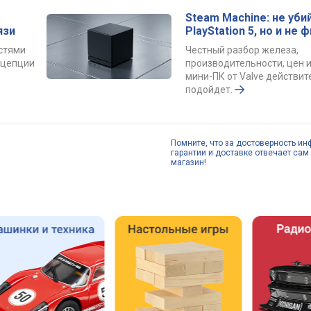
Steam Machine: не уби
язи
PlayStation 5, но и не 
остями
Честный разбор железа,
онцепции
производительности, цен и
мини-ПК от Valve действит
подойдет.
Помните, что за достоверность ин
гарантии и доставке отвечает сам 
магазин!