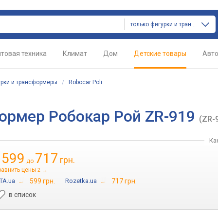
только фигурки и трансформеры
товая техника
Климат
Дом
Детские товары
Авт
рки и трансформеры
/
Robocar Poli
формер Робокар Рой ZR-919
(ZR-
Ка
599
717
грн.
т
до
равнить цены
→
2
TA.ua
→
599 грн.
Rozetka.ua
→
717 грн.
в список