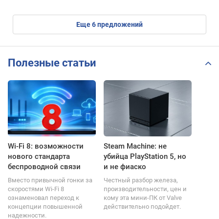
eще
6
предложений
Полезные статьи
Wi-Fi 8: возможности
Steam Machine: не
нового стандарта
убийца PlayStation 5, но
беспроводной связи
и не фиаско
Вместо привычной гонки за
Честный разбор железа,
скоростями Wi-Fi 8
производительности, цен и
ознаменовал переход к
кому эта мини-ПК от Valve
концепции повышенной
действительно подойдет.
надежности.