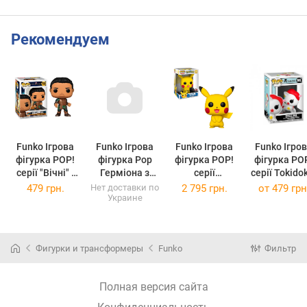
Рекомендуем
Funko Ігрова
Funko Ігрова
Funko Ігрова
Funko Ігро
фігурка POP!
фігурка Pop
фігурка POP!
фігурка POP!
серії "Вічні" -
Герміона з
серії
серії Tokidok
ГІЛЬГАМЕШ
паличкою 9,6
"Покемон" -
Stellina
479 грн.
Нет доставки по
2 795 грн.
от
479 грн
Украине
(w/CHASE)
см ,57367
ПІКАЧУ
(25 cm)
Фигурки и трансформеры
Funko
Фильтр
Полная версия сайта