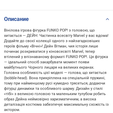
Описание
Вінілова ігрова фігурка FUNKO POP! з головою, що
хитається — ДЕЙН: Частинка всесвіту Marvel у вас вдома!
Додайте до своєї колекції одного з найзагадковіших
героїв фільму «Вічні»! Дейн Вітман, чия історія лише
починає розкриватися у кіновсесвіті Marvel, тепер
втілений у впізнаваному форматі FUNKO POP!. Ця фігурка
— ідеальний спосіб закарбувати момент появи
майбутнього Чорного лицаря на великих екранах.
Головна особливість цієї моделі — голова, що хитається
(bobble-head). Вона прикріплена на спеціальній пружині,
тому при найменшому русі кумедно трясеться, додаючи
фігурці динаміки та особливого шарму. Дизайн у стилі
«тібі» з великою головою та маленьким тулубом робить
образ Дейна неймовірно харизматичним, а висока
деталізація костюма забезпечує максимальну схожість із
актором.