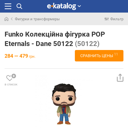
Фигурки и трансформеры
Фильтр
Искали
раньше
Funko Колекційна фігурка POP
Eternals - Dane 50122
(50122)
11
284 — 479
СРАВНИТЬ ЦЕНЫ
грн.
в список