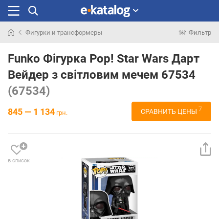
Фигурки и трансформеры
Фильтр
Искали
раньше
Funko Фігурка Pop! Star Wars Дарт
Вейдер з світловим мечем 67534
(67534)
7
845 — 1 134
СРАВНИТЬ ЦЕНЫ
грн.
в список