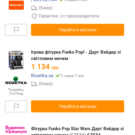
(Киев)
Гарантия: от производителя
Перейти в магазин
Ігрова фігурка Funko Pop! - Дарт Вейдер зі
світловим мечем
1 134
грн.
Rozetka.ua
С нами 7 лет
(Киев)
Продавец:
ТотіЛенд
Перейти в магазин
Фігурка Funko Pop Star Wars Дарт Вейдер зі
світловим мечем
(67534)
67534