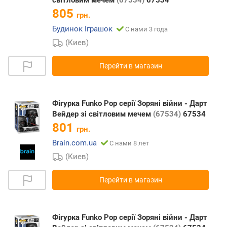
805
грн.
Будинок Іграшок
С нами 3 года
(Киев)
Перейти в магазин
Фігурка Funko Pop серії Зоряні війни - Дарт
Вейдер зі світловим мечем
(67534)
67534
801
грн.
Brain.com.ua
С нами 8 лет
(Киев)
Перейти в магазин
Фігурка Funko Pop серії Зоряні війни - Дарт