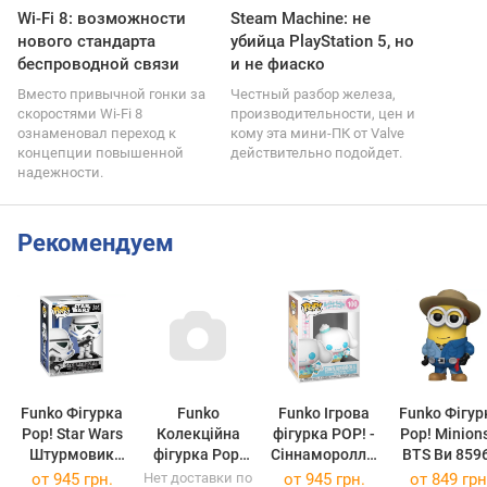
Wi-Fi 8: возможности
Steam Machine: не
нового стандарта
убийца PlayStation 5, но
беспроводной связи
и не фиаско
Вместо привычной гонки за
Честный разбор железа,
скоростями Wi-Fi 8
производительности, цен и
ознаменовал переход к
кому эта мини-ПК от Valve
концепции повышенной
действительно подойдет.
надежности.
Рекомендуем
Funko Фігурка
Funko
Funko Ігрова
Funko Фігур
Pop! Star Wars
Колекційна
фігурка POP! -
Pop! Minions
Штурмовик
фігурка Pop!
Сіннаморолл з
67537
(67537)
Animation
морозивом
(85969)
от
945 грн.
Нет доставки по
от
945 грн.
от
849 грн