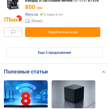
Вейдер зі світловим мечем
(67534)
67534
800
грн.
Itbox.ua
С нами 8 лет
(Киев)
Перейти в магазин
eще
2
предложения
Полезные статьи