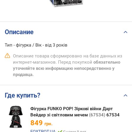
Описание
Тип - фігурка / Вік - від 3 років
Описание товара сформировано на базе данных из
интернет-магазинов. Перед покупкой
обязательно
уточняйте всю информацию непосредственно у
продавца.
Где купить?
Фігурка FUNKO POP! Зіркові війни Дарт
Вейдер зі світловим мечем
(67534)
67534
849
грн.
FOXTROT.UA
С нами 9 лет