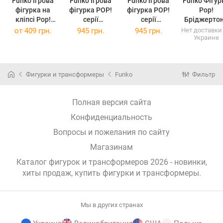
Funko Ігрова
Funko Ігрова
Funko Ігрова
Funko Фігур
фігурка на
фігурка POP!
фігурка POP!
Pop!
кліпсі Pop!
серії
серії
Бріджерто
Дивні дива
Бріджертони -
Бріджертони -
Елоїза
от
409 грн.
945 грн.
945 грн.
Нет доставки
Украине
Одинадцять з
Бенедикт
Софі Пек
Бріджерто
банданою
Бріджертон
(Беккет)
(90804)
(86618)
Фигурки и трансформеры
Funko
Фильтр
Полная версия сайта
Конфиденциальность
Вопросы и пожелания по сайту
Магазинам
Каталог фигурок и трансформеров 2026 - новинки,
хиты продаж,
купить фигурки и трансформеры
.
Мы в других странах