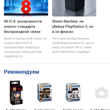
Wi-Fi 8: возможности
Steam Machine: не
нового стандарта
убийца PlayStation 5, но
беспроводной связи
и не фиаско
Вместо привычной гонки за
Честный разбор железа,
скоростями Wi-Fi 8
производительности, цен и
ознаменовал переход к
кому эта мини-ПК от Valve
концепции повышенной
действительно подойдет.
надежности.
Рекомендуем