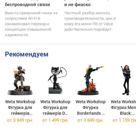
беспроводной связи
и не фиаско
Вместо привычной гонки за
Честный разбор железа,
скоростями Wi-Fi 8
производительности, цен и
ознаменовал переход к
кому эта мини-ПК от Valve
концепции повышенной
действительно подойдет.
надежности.
Рекомендуем
Weta Workshop
Weta Workshop
Weta Workshop
Weta Works
Фігурка для
Фігурка для
Фігурка
Фігурка Men in
геймерів
геймерів DC
Borderlands 3
Black:
Borderlands 3
Comics Batman
Zane
Internation
от
3 849 грн.
от
1 499 грн.
от
3 849 грн.
от
1 159 гр
Moze
Returns
105203012
Agent M
105203013
Catwoman
(105203012)