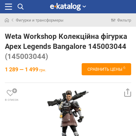
Фигурки и трансформеры
Фильтр
Искали
раньше
Weta Workshop Колекційна фігурка
Apex Legends Bangalore 145003044
(145003044)
6
1 289 — 1 499
СРАВНИТЬ ЦЕНЫ
грн.
в список