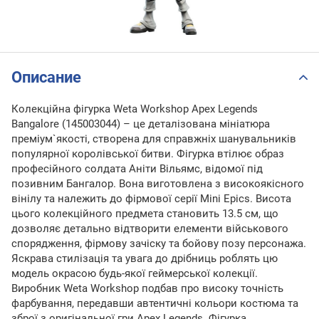
Описание
Колекційна фігурка Weta Workshop Apex Legends
Bangalore (145003044) – це деталізована мініатюра
преміум`якості, створена для справжніх шанувальників
популярної королівської битви. Фігурка втілює образ
професійного солдата Аніти Вільямс, відомої під
позивним Бангалор. Вона виготовлена з високоякісного
вінілу та належить до фірмової серії Mini Epics. Висота
цього колекційного предмета становить 13.5 см, що
дозволяє детально відтворити елементи військового
спорядження, фірмову зачіску та бойову позу персонажа.
Яскрава стилізація та увага до дрібниць роблять цю
модель окрасою будь-якої геймерської колекції.
Виробник Weta Workshop подбав про високу точність
фарбування, передавши автентичні кольори костюма та
зброї з оригінальної гри Apex Legends. Фігурка