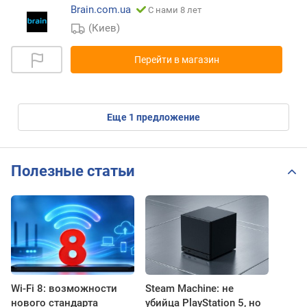
Brain.com.ua
С нами 8 лет
(Киев)
Перейти в магазин
eще
1
предложение
Полезные статьи
Wi-Fi 8: возможности
Steam Machine: не
нового стандарта
убийца PlayStation 5, но