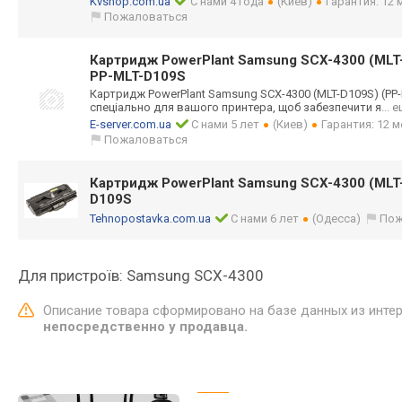
Kvshop.com.ua
С нами 4 года
(Киев)
Гарантия: 12
Пожаловаться
Картридж PowerPlant Samsung SCX-4300 (ML
PP-MLT-D109S
Картридж PowerPlant Samsung SCX-4300 (MLT-D109S) (PP
спеціально для вашого принтера, щоб забезпечити я
... 
E-server.com.ua
С нами 5 лет
(Киев)
Гарантия: 12 
Пожаловаться
Картридж PowerPlant Samsung SCX-4300 (ML
D109S
Tehnopostavka.com.ua
С нами 6 лет
(Одесса)
Пож
Для пристроїв: Samsung SCX-4300
Описание товара сформировано на базе данных из инте
непосредственно у продавца.