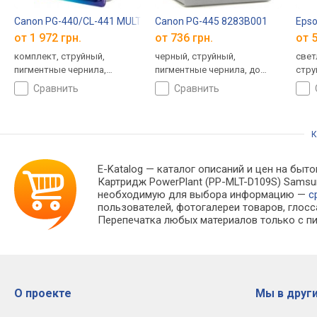
Canon PG-440/CL-441 MULTI 5219B005
Canon PG-445 8283B001
Eps
от 1 972 грн.
от 736 грн.
от 5
комплект, струйный,
черный, струйный,
свет
пигментные чернила,
пигментные чернила, до
стру
водорастворимые чернила,
180 страниц
сравнить
сравнить
до 360 страниц
К
E-Katalog
— каталог описаний и цен на быто
Картридж PowerPlant (PP-MLT-D109S) Samsun
необходимую для выбора информацию —
с
пользователей, фотогалереи товаров, глосс
Перепечатка любых материалов только с пи
О проекте
Мы в други