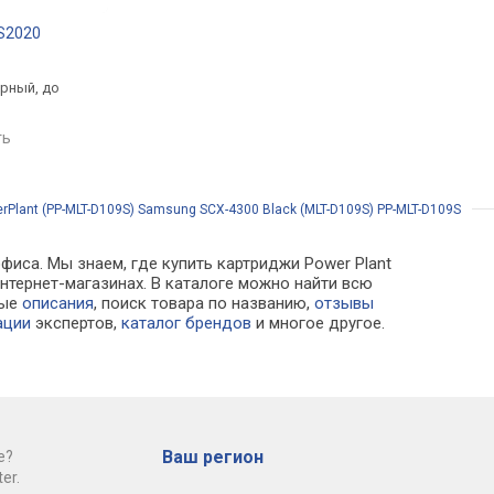
-S2020
Canon PG-84 8592B001
Printalist PL-T8651
.
от 994 грн.
от 1 299 грн.
ерный, до
черный, струйный,
черный, струйный, д
ц
пигментные чернила
10000 страниц
ть
сравнить
сравнить
rPlant (PP-MLT-D109S) Samsung SCX-4300 Black (MLT-D109S) PP-MLT-D109S
фиса. Мы знаем, где купить картриджи Power Plant
интернет-магазинах. В каталоге можно найти всю
ные
описания
, поиск товара по названию,
отзывы
ации
экспертов,
каталог брендов
и многое другое.
Ваш регион
е?
er.