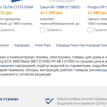
on T6736 C13T67364A
Canon KP-108IN 3115B001
Printpro PP
72 грн.
от 1 399 грн.
от 449 грн
ло-пурпурный,
комплект,
черный, лаз
йный, до 1800 страниц
термосублимационный, до
1000 страни
108 страниц
сравнить
сравнить
сравни
аталог
/
Картриджи
/
Power Plant
/
Картридж Power Plant Картридж Powe
вую и компьютерную технику, электронику, товары для дома и о
g SCX-4300 Black (MLT-D109S) PP-MLT-D109S по лучшей цене в 
равнение
картриджей, подбор моделей по параметрам, подроб
арий терминов, обзоры, инструкции,
рейтинг
товаров,
рекоменд
сьменного согласия редакции.
х странах
Нашли ошибку на этой страниц
Выделите ее и нажмите Ctrl+Ent