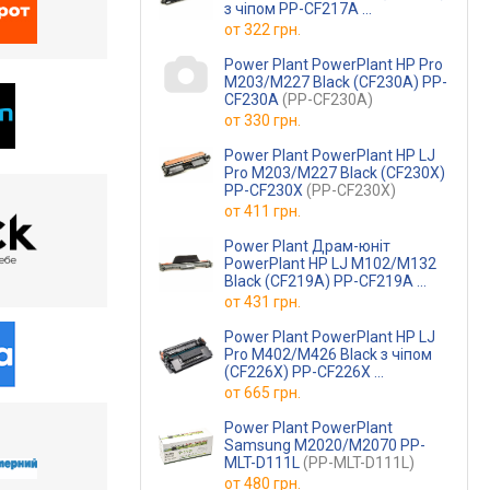
з чіпом PP-CF217A
(PP-CF217A)
от
322 грн.
Power Plant PowerPlant HP Pro
M203/M227 Black (CF230A) PP-
CF230A
(PP-CF230A)
от
330 грн.
Power Plant PowerPlant HP LJ
Pro M203/M227 Black (CF230X)
PP-CF230X
(PP-CF230X)
от
411 грн.
Power Plant Драм-юніт
PowerPlant HP LJ M102/M132
Black (CF219A) PP-CF219A
(PP-CF219A)
от
431 грн.
Power Plant PowerPlant HP LJ
Pro M402/M426 Black з чіпом
(CF226X) PP-CF226X
(PP-CF226X)
от
665 грн.
Power Plant PowerPlant
Samsung M2020/M2070 PP-
MLT-D111L
(PP-MLT-D111L)
от
480 грн.