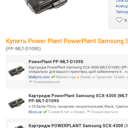
Click.u
Kvshop
Tehnop
в
Купить Power Plant PowerPlant Samsung
(PP-MLT-D109S)
PowerPlant PP-MLT-D109S
Картридж PowerPlant Samsung SCX-4300 (MLT-D109S) (PP
спеціально для вашого принтера, щоб забезпечити я
... 
Mallprix.com
Менее года
(Киев)
Гарантия: 12 мес.
Пожаловаться
Картридж PowerPlant Samsung SCX-4300 (ML
PP-MLT-D109S
+ 29 балів ITbox, лазерний, неоригінальний, Black, Сумісн
Itbox.ua
С нами 8 лет
(Киев)
Пожаловаться
Картридж POWERPLANT Samsung SCX-4300
(