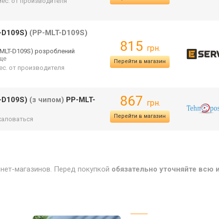
 мес. от производителя
T-D109S)
(PP-MLT-D109S)
815
грн.
-MLT-D109S) розроблений
еще
Перейти в магазин
мес. от производителя
867
T-D109S)
(з чипом)
PP-MLT-
грн.
Перейти в магазин
аловаться
рнет-магазинов. Перед покупкой
обязательно уточняйте всю