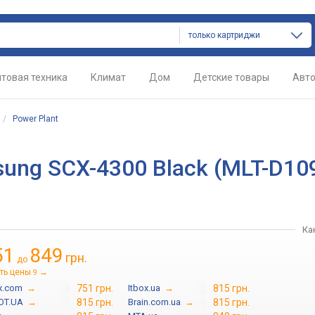
только картриджи
товая техника
Климат
Дом
Детские товары
Авт
/
Power Plant
sung SCX-4300 Black (MLT-D10
Ка
51
849
грн.
до
ть цены
→
9
ix.com
→
751 грн.
Itbox.ua
→
815 грн.
OT.UA
→
815 грн.
Brain.com.ua
→
815 грн.