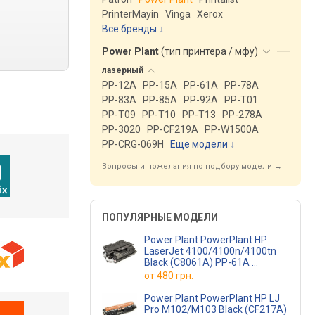
PrinterMayin
Vinga
Xerox
Все бренды
Power Plant
(
тип принтера / мфу
)
лазерный
PP-12A
PP-15A
PP-61A
PP-78A
PP-83A
PP-85A
PP-92A
PP-T01
PP-T09
PP-T10
PP-T13
PP-278A
PP-3020
PP-CF219A
PP-W1500A
PP-CRG-069H
Еще модели
↓
Вопросы и пожелания по подбору модели →
ПОПУЛЯРНЫЕ МОДЕЛИ
Power Plant PowerPlant HP
LaserJet 4100/4100n/4100tn
Black (C8061A) PP-61A
(PP-61A)
от
480 грн.
Power Plant PowerPlant HP LJ
Pro M102/M103 Black (CF217A)