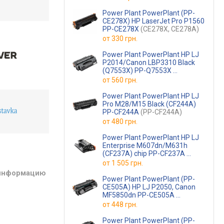
Power Plant PowerPlant (PP-
CE278X) HP LaserJet Pro P1560
PP-CE278X
(CE278X, CE278A)
от
330 грн.
Power Plant PowerPlant HP LJ
P2014/Canon LBP3310 Black
(Q7553X) PP-Q7553X
(PP-Q7553X)
от
560 грн.
Power Plant PowerPlant HP LJ
Pro M28/M15 Black (CF244A)
PP-CF244A
(PP-CF244A)
от
480 грн.
Power Plant PowerPlant HP LJ
Enterprise M607dn/M631h
(CF237A) chip PP-CF237A
(PP-CF237A)
от
1 505 грн.
 информацию
Power Plant PowerPlant (PP-
CE505A) HP LJ P2050, Canon
MF5850dn PP-CE505A
(CE505A, CRG-119)
от
448 грн.
Power Plant PowerPlant (PP-