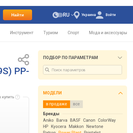
RU
Найти
Украина
Войти
о
Инструмент
Туризм
Спорт
Мода и аксессуары
ПОДБОР ПО ПАРАМЕТРАМ
9S) PP-
МОДЕЛИ
к купить
в продаже
все
Бренды
Aniko
Barva
BASF
Canon
ColorWay
HP
Kyocera
Makkon
Newtone
Patron
Power Plant
Printalist