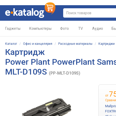
Гаджеты
Компьютеры
Фото
TV
Аудио
Бы
Каталог
/
Офис и канцелярия
/
Расходные материалы
/
Картриджи
Картридж
Power Plant PowerPlant Sam
MLT-D109S
(PP-MLT-D109S)
7
от
Сравни
Mallpr
FOXTR