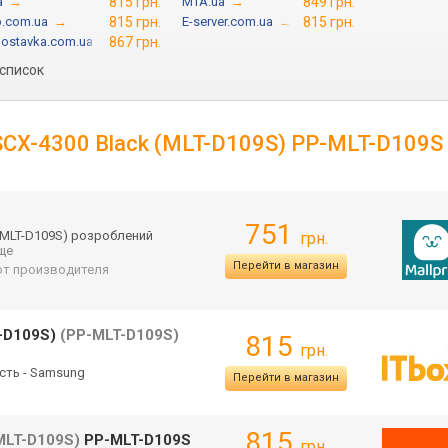
a
→
815 грн.
MTA.ua
→
849 грн.
.com.ua
→
815 грн.
E-server.com.ua
→
815 грн.
ostavka.com.ua
→
867 грн.
 список
 SCX-4300 Black (MLT-D109S) PP-MLT-D109S
751
-MLT-D109S) розроблений
грн.
еще
Перейти в магазин
 от производителя
T-D109S)
(PP-MLT-D109S)
815
грн.
ість - Samsung
Перейти в магазин
815
MLT-D109S)
PP-MLT-D109S
грн.