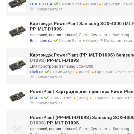
FOXTROT.UA
С нами 9 лет
(Киев)
Гарантия: 12 мес
Пожаловаться
Картридж PowerPlant Samsung SCX-4300 (ML
PP-MLT-D109S
лазерний, неоригінальний, Black, Сумісність - Samsung
Brain.com.ua
С нами 8 лет
(Киев)
Пожаловаться
Картридж PowerPlant (PP-MLT-D109S) Samsun
D109S)
PP-MLT-D109S
Для пристроїв: Samsung SCX-4300
Click.ua
С нами 4 года
(Киев)
Гарантия: 12 мес. о
Пожаловаться
PowerPlant Картридж для принтера PowerPlan
MTA.ua
С нами 8 лет
(Киев)
Гарантия: 12 мес. от 
Пожаловаться
PowerPlant (PP-MLT-D109S) Samsung SCX-4300
D109S)
PP-MLT-D109S
лазерний, неоригінальний, Black, Сумісність - Samsung