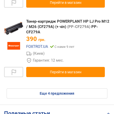
Перейти в магазин
Тонер-картридж POWERPLANT HP LJ Pro M12
/ M26 (CF279A) (+ чіп)
(PP-CF279A)
PP-
CF279A
390
грн.
FOXTROT.UA
С нами 9 лет
(Киев)
Гарантия: 12 мес.
Перейти в магазин
eще
4
предложения
Полезные статьи