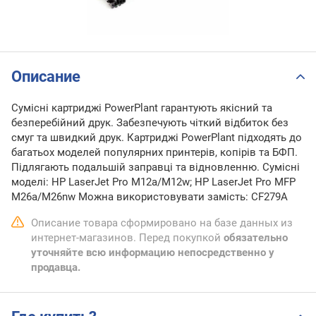
Описание
Сумісні картриджі PowerPlant гарантують якісний та
безперебійний друк. Забезпечують чіткий відбиток без
смуг та швидкий друк. Картриджі PowerPlant підходять до
багатьох моделей популярних принтерів, копірів та БФП.
Підлягають подальшій заправці та відновленню. Сумісні
моделі: HP LaserJet Pro M12a/M12w; HP LaserJet Pro MFP
M26a/M26nw Можна використовувати замість: CF279A
Описание товара сформировано на базе данных из
интернет-магазинов. Перед покупкой
обязательно
уточняйте всю информацию непосредственно у
продавца.