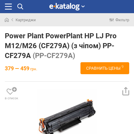
Картриджи
Фильтр
Искали
раньше
Power Plant PowerPlant HP LJ Pro
M12/M26 (CF279A) (з чіпом) PP-
CF279A
(PP-CF279A)
9
379 — 459
СРАВНИТЬ ЦЕНЫ
грн.
в список