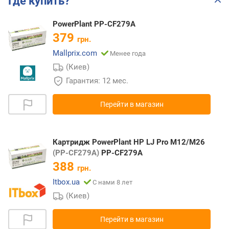
Где купить?
PowerPlant PP-CF279A
379
грн.
Mallprix.com
Менее года
(Киев)
Гарантия: 12 мес.
Перейти в магазин
Картридж PowerPlant HP LJ Pro M12/M26
(PP-CF279A)
PP-CF279A
388
грн.
Itbox.ua
С нами 8 лет
(Киев)
Перейти в магазин