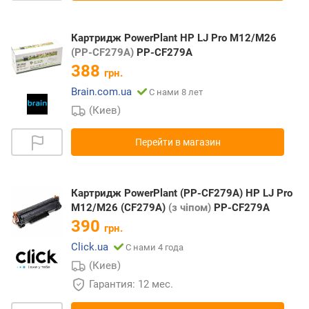
Картридж PowerPlant HP LJ Pro M12/M26
(PP-CF279A)
PP-CF279A
388
грн.
Brain.com.ua
С нами 8 лет
(Киев)
Перейти в магазин
Картридж PowerPlant (PP-CF279A) HP LJ Pro
M12/M26 (CF279A)
(з чіпом)
PP-CF279A
390
грн.
Click.ua
С нами 4 года
(Киев)
Гарантия: 12 мес.