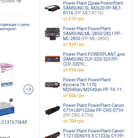
тройки.
Power Plant Драм PowerPlant
SAMSUNG SL-M2620 PP-MLT-
R116
(PP-MLT-R116)
от
679 грн.
формации о цене,
Power Plant PowerPlant
интернет-
SAMSUNG ML-2850/2851 PP-
ML-2850
(PP-ML-2850)
от
934 грн.
Power Plant POWERPLANT для
SAMSUNG CLP-320/325 PP-
CLP-320YL
(CLT-Y407S/Y4072S)
от
934 грн.
Power Plant PowerPlant
Kyocera TK-1170
M2040dn/M2540dn PP-TK-1170
(PP-TK-1170)
от
506 грн.
Power Plant PowerPlant Canon
071H LBP122dw PP-CRG-071H
(PP-CRG-071H)
от
704 грн.
6 C13T67364A
Canon KP-108IN 3115B001
Printpro PP-S2020
.
от 1 399 грн.
от 449 грн.
Power Plant PowerPlant Canon
T12 I-SENSYS X C1333p CY PP-
урный,
комплект,
черный, лазерный, д