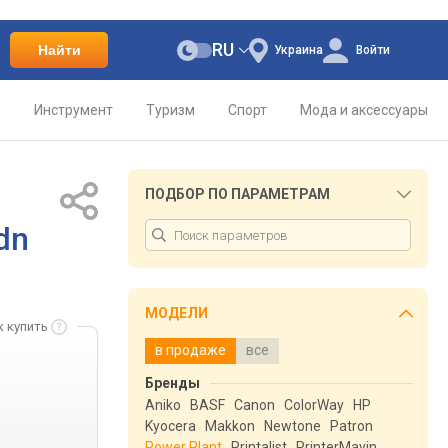
RU
Найти
Украина
Войти
о
Инструмент
Туризм
Спорт
Мода и аксессуары
ПОДБОР ПО ПАРАМЕТРАМ
dn
МОДЕЛИ
к купить
в продаже
все
Бренды
Aniko
BASF
Canon
ColorWay
HP
Kyocera
Makkon
Newtone
Patron
Power Plant
Printalist
PrinterMayin