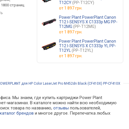
T12CY
(PP-T12CY)
 1800 страниц
термосублимационный, до
1000 страниц
от
1 897 грн.
108 страниц
ть
сравнить
сравнить
Power Plant PowerPlant Canon
T12 I-SENSYS X C1333p MG PP-
T12MG
(PP-T12MG)
от
1 897 грн.
Power Plant PowerPlant Canon
T12 I-SENSYS X C1333p YL PP-
T12YL
(PP-T12YL)
от
1 897 грн.
POWERPLANT для HP Color LaserJet Pro M452dn Black (CF410X) PP-CF410X
фиса. Мы знаем, где купить картриджи Power Plant
рнет-магазинах. В каталоге можно найти всю необходимую
 поиск товара по названию,
отзывы
пользователей,
каталог брендов
и многое другое. Перепечатка любых