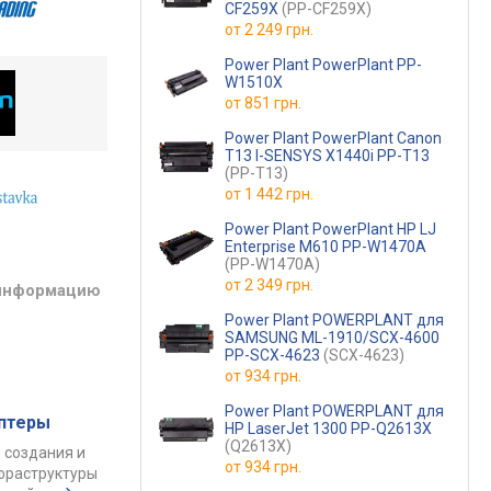
CF259X
(PP-CF259X)
от
2 249 грн.
Power Plant PowerPlant PP-
W1510X
от
851 грн.
Power Plant PowerPlant Canon
T13 I-SENSYS X1440i PP-T13
(PP-T13)
от
1 442 грн.
Power Plant PowerPlant HP LJ
Enterprise M610 PP-W1470A
(PP-W1470A)
от
2 349 грн.
 информацию
Power Plant POWERPLANT для
SAMSUNG ML-1910/SCX-4600
PP-SCX-4623
(SCX-4623)
от
934 грн.
Power Plant POWERPLANT для
аптеры
HP LaserJet 1300 PP-Q2613X
(Q2613X)
 создания и
от
934 грн.
фраструктуры