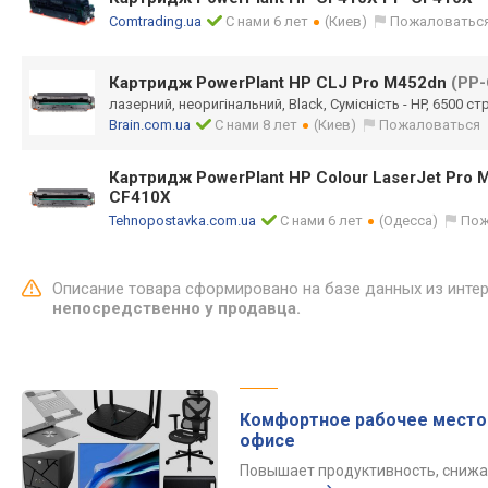
Comtrading.ua
С нами 6 лет
(Киев)
Пожаловатьс
Картридж PowerPlant HP CLJ Pro M452dn
(PP
лазерний, неоригінальний, Black, Сумісність - HP, 6500 ст
Brain.com.ua
С нами 8 лет
(Киев)
Пожаловаться
Картридж PowerPlant HP Colour LaserJet Pro
CF410X
Tehnopostavka.com.ua
С нами 6 лет
(Одесса)
Пож
Описание товара сформировано на базе данных из инте
непосредственно у продавца.
Комфортное рабочее место
офисе
Повышает продуктивность, снижа