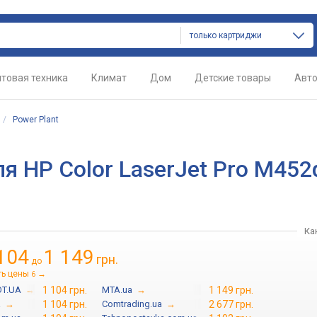
только картриджи
товая техника
Климат
Дом
Детские товары
Авт
/
Power Plant
 HP Color LaserJet Pro M452
Ка
104
1 149
грн.
до
ть цены
→
6
T.UA
→
1 104 грн.
MTA.ua
→
1 149 грн.
a
→
1 104 грн.
Comtrading.ua
→
2 677 грн.