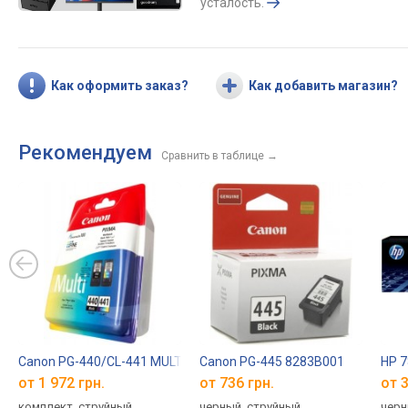
усталость.
Как оформить заказ?
Как добавить магазин?
Рекомендуем
Сравнить в таблице
→
Canon PG-440/CL-441 MULTI 5219B005
Canon PG-445 8283B001
HP 
от 1 972 грн.
от 736 грн.
от 3
комплект, струйный,
черный, струйный,
черн