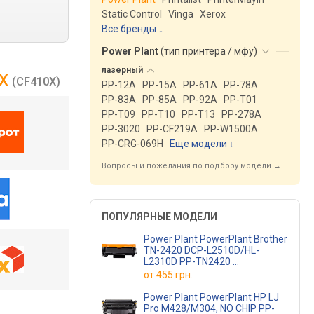
Static Control
Vinga
Xerox
Все бренды
Power Plant
(
тип принтера / мфу
)
лазерный
0X
(CF410X)
PP-12A
PP-15A
PP-61A
PP-78A
PP-83A
PP-85A
PP-92A
PP-T01
PP-T09
PP-T10
PP-T13
PP-278A
PP-3020
PP-CF219A
PP-W1500A
PP-CRG-069H
Еще модели
↓
Вопросы и пожелания по подбору модели →
ПОПУЛЯРНЫЕ МОДЕЛИ
Power Plant PowerPlant Brother
TN-2420 DCP-L2510D/HL-
L2310D PP-TN2420
(PP-TN2420)
от
455 грн.
Power Plant PowerPlant HP LJ
Pro M428/M304, NO CHIP PP-