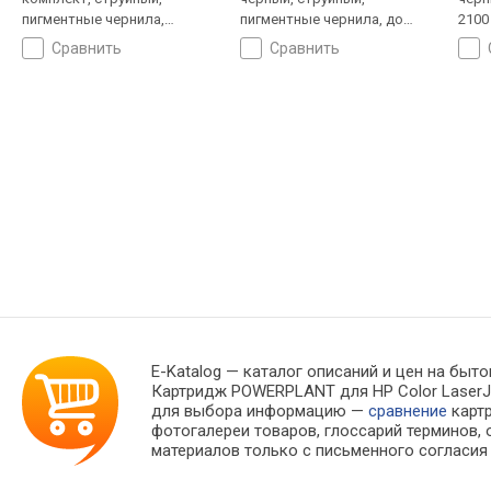
пигментные чернила,
пигментные чернила, до
2100
водорастворимые чернила,
180 страниц
сравнить
сравнить
до 360 страниц
E-Katalog
— каталог описаний и цен на быто
Картридж POWERPLANT для HP Color LaserJe
для выбора информацию —
сравнение
карт
фотогалереи товаров, глоссарий терминов, 
материалов только с письменного согласия