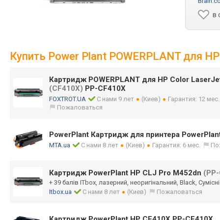
Brain.c
в 
Купить Power Plant POWERPLANT для HP 
Картридж POWERPLANT для HP Color LaserJet
(CF410X)
PP-CF410X
FOXTROT.UA
С нами 9 лет
(Киев)
Гарантия: 12 мес
Пожаловаться
PowerPlant Картридж для принтера PowerPla
MTA.ua
С нами 8 лет
(Киев)
Гарантия: 6 мес.
По
Картридж PowerPlant HP CLJ Pro M452dn
(PP
+ 39 балів ITbox, лазерний, неоригінальний, Black, Сумісні
Itbox.ua
С нами 8 лет
(Киев)
Пожаловаться
Картридж PowerPlant HP CF410X PP-CF410X