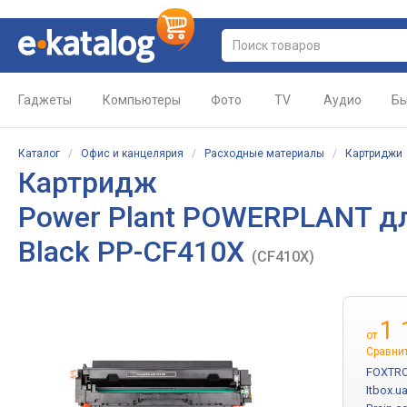
Гаджеты
Компьютеры
Фото
TV
Аудио
Бы
Каталог
/
Офис и канцелярия
/
Расходные материалы
/
Картриджи
Картридж
Power Plant POWERPLANT для
Black PP-CF410X
(CF410X)
1 
от
Сравни
FOXTRO
Itbox.u