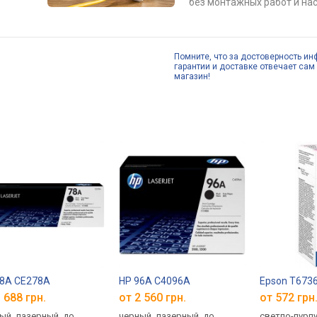
без монтажных работ и нас
Помните, что за достоверность ин
гарантии и доставке отвечает сам 
магазин!
78A CE278A
HP 96A C4096A
Epson T673
 688 грн.
от 2 560 грн.
от 572 грн
ый, лазерный, до
черный, лазерный, до
светло-пурп