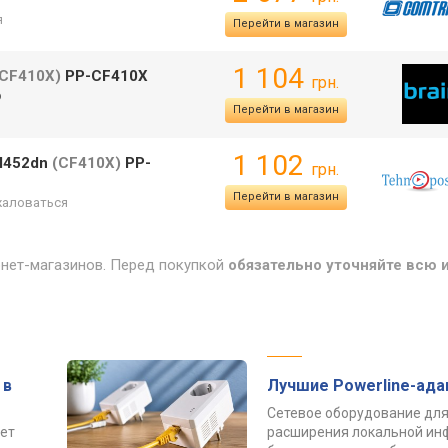
я
Перейти в магазин
1 104
-CF410X)
PP-CF410X
грн.
р
Перейти в магазин
1 102
 M452dn
(CF410X)
PP-
грн.
Перейти в магазин
аловаться
рнет-магазинов. Перед покупкой
обязательно уточняйте всю
 в
Лучшие Powerline-ад
Сетевое оборудование для
ет
расширения локальной ин