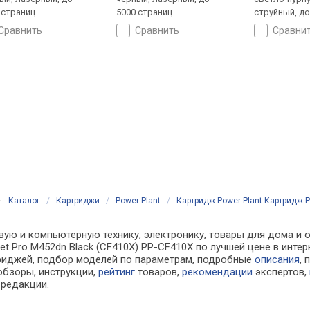
 страниц
5000 страниц
струйный, до
сравнить
сравнить
сравни
Каталог
/
Картриджи
/
Power Plant
/
Картридж Power Plant Картридж 
вую и компьютерную технику, электронику, товары для дома и о
t Pro M452dn Black (CF410X) PP-CF410X по лучшей цене в инте
риджей, подбор моделей по параметрам, подробные
описания
,
обзоры, инструкции,
рейтинг
товаров,
рекомендации
экспертов,
 редакции.