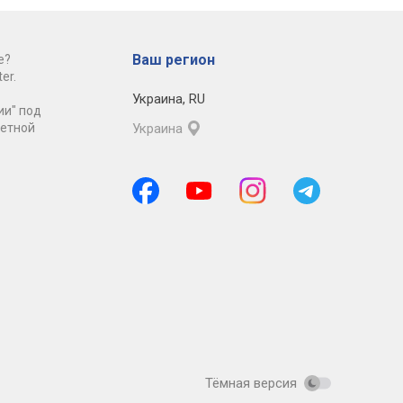
Ваш регион
е?
er.
Украина
,
RU
ии" под
ретной
Украина
Тёмная версия