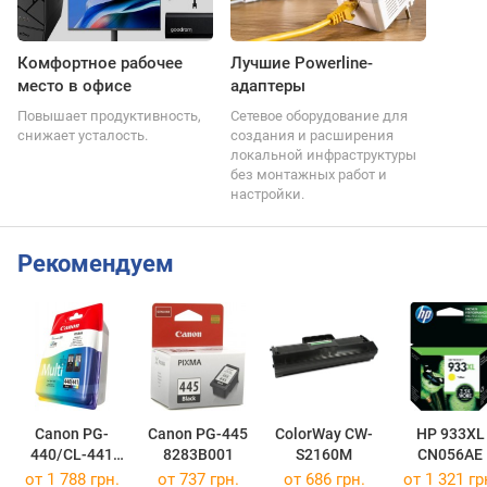
Комфортное рабочее
Лучшие Powerline-
место в офисе
адаптеры
Повышает продуктивность,
Сетевое оборудование для
снижает усталость.
создания и расширения
локальной инфраструктуры
без монтажных работ и
настройки.
Рекомендуем
Canon PG-
Canon PG-445
ColorWay CW-
HP 933XL
440/CL-441
8283B001
S2160M
CN056AE
MULTI
от 1 788 грн.
от 737 грн.
от 686 грн.
от 1 321 гр