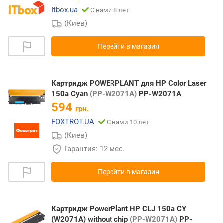
Itbox.ua
С нами 8 лет
(Киев)
Перейти в магазин
Картридж POWERPLANT для HP Color Laser
150a Cyan
(PP-W2071A)
PP-W2071A
594
грн.
FOXTROT.UA
С нами 10 лет
(Киев)
Гарантия: 12 мес.
Перейти в магазин
Картридж PowerPlant HP CLJ 150a CY
(W2071A) without chip
(PP-W2071A)
PP-