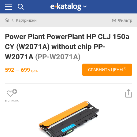
Картриджи
Фильтр
Искали
раньше
Power Plant PowerPlant HP CLJ 150a
CY (W2071A) without chip PP-
W2071A
(PP-W2071A)
6
592 — 699
СРАВНИТЬ ЦЕНЫ
грн.
в список