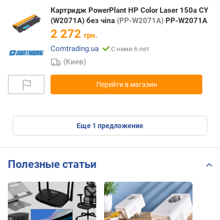
Картридж PowerPlant HP Color Laser 150a CY
(W2071A) без чіпа
(PP-W2071A)
PP-W2071A
2 272
грн.
Comtrading.ua
С нами 6 лет
(Киев)
Перейти в магазин
eще
1
предложение
Полезные статьи