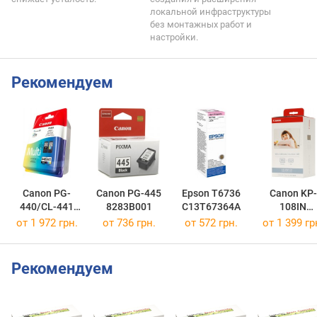
локальной инфраструктуры
без монтажных работ и
настройки.
Рекомендуем
Canon PG-
Canon PG-445
Epson T6736
Canon KP-
440/CL-441
8283B001
C13T67364A
108IN
MULTI
3115B001
от 1 972 грн.
от 736 грн.
от 572 грн.
от 1 399 гр
5219B005
Рекомендуем