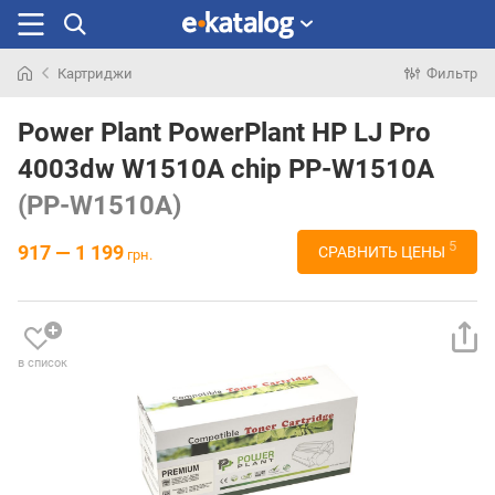
Картриджи
Фильтр
Искали
раньше
Power Plant PowerPlant HP LJ Pro
4003dw W1510A chip PP-W1510A
(PP-W1510A)
5
917 — 1 199
СРАВНИТЬ ЦЕНЫ
грн.
в список