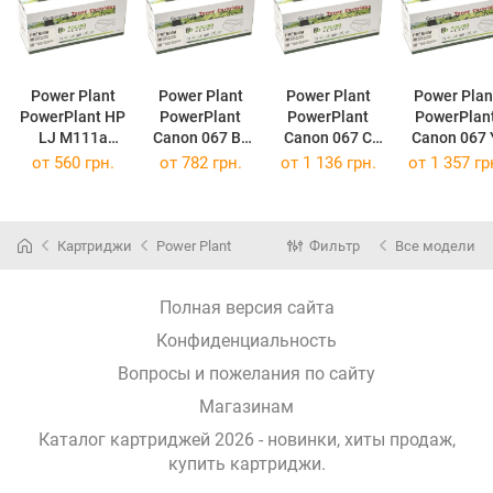
Power Plant
Power Plant
Power Plant
Power Plan
PowerPlant HP
PowerPlant
PowerPlant
PowerPlan
LJ M111a
Canon 067 Bk
Canon 067 C
Canon 067 
W1500A chip
chip, i-SENSYS
chip, i-SENSYS
chip, i-SENS
от
560 грн.
от
782 грн.
от
1 136 грн.
от
1 357 гр
PP-W1500A
LBP631Cw PP-
LBP631Cw PP-
LBP631Cw PP-
(PP-W1500A)
CRG-067
CRG-067CY
(PP-CRG-067)
(PP-CRG-
(PP-CRG-
067CY)
067YL)
Картриджи
Power Plant
Фильтр
Все модели
Полная версия сайта
Конфиденциальность
Вопросы и пожелания по сайту
Магазинам
Каталог картриджей 2026 - новинки, хиты продаж,
купить картриджи
.