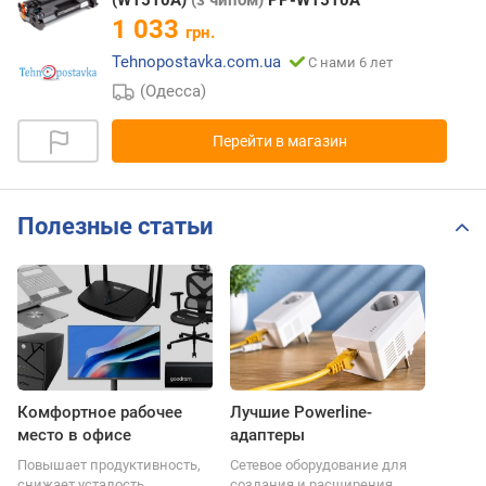
1 033
грн.
Tehnopostavka.com.ua
С нами 6 лет
(Одесса)
Перейти в магазин
Полезные статьи
Комфортное рабочее
Лучшие Powerline-
место в офисе
адаптеры
Повышает продуктивность,
Сетевое оборудование для
снижает усталость.
создания и расширения