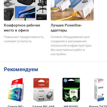
Комфортное рабочее
Лучшие Powerline-
место в офисе
адаптеры
Повышает продуктивность,
Сетевое оборудование для
снижает усталость.
создания и расширения
локальной инфраструктуры
без монтажных работ и
настройки.
Рекомендуем
Canon PG-
Canon PG-445
HP 933XL
Epson T673