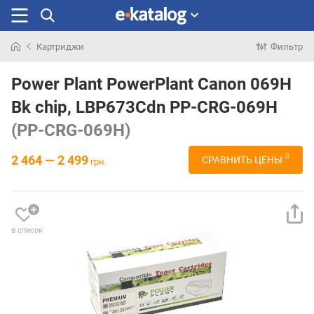
Картриджи
Фильтр
Искали
раньше
Power Plant PowerPlant Canon 069H
Bk chip, LBP673Cdn PP-CRG-069H
(PP-CRG-069H)
8
2 464 — 2 499
СРАВНИТЬ ЦЕНЫ
грн.
в список