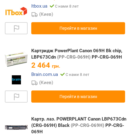
Itbox.ua
С нами 8 лет
(Киев)
Перейти в магазин
Картридж PowerPlant Canon 069H Bk chip,
LBP673Cdn
(PP-CRG-069H)
PP-CRG-069H
2 464
грн.
Brain.com.ua
С нами 8 лет
(Киев)
Перейти в магазин
Картр. лаз. POWERPLANT Canon LBP673Cdn
(CRG-069H) Black
(PP-CRG-069H)
PP-CRG-
069H