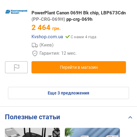
PowerPlant Canon 069H Bk chip, LBP673Cdn
(PP-CRG-069H)
pp-crg-069h
2 464
грн.
Kvshop.com.ua
С нами 4 года
(Киев)
Гарантия: 12 мес.
Перейти в магазин
eще
3
предложения
Полезные статьи