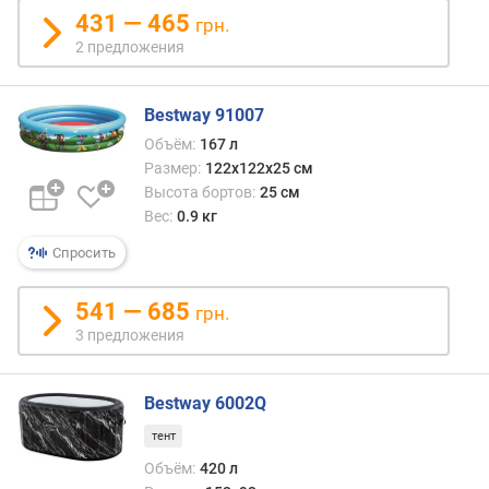
ы
431 — 465
х
грн.
ф
2 предложения
о
р
с
Bestway 91007
у
Объём:
167 л
н
Размер:
122х122х25 см
о
Высота бортов:
25 см
к
Вес:
0.9 кг
(
ш
Спросить
т
)
541 — 685
грн.
3 предложения
в
е
с
Bestway 6002Q
(
к
тент
г
Объём:
420 л
)