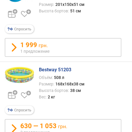
г
Размер:
201х150х51 см
и
Высота бортов:
51 см
м
о
Спросить
т
д
1 999
грн.
о
1 предложение
р
о
г
Bestway 51203
и
х
Объём:
508 л
к
Размер:
168х168х38 см
д
Высота бортов:
38 см
е
Вес:
2 кг
ш
е
Спросить
в
ы
630 — 1 053
м
грн.