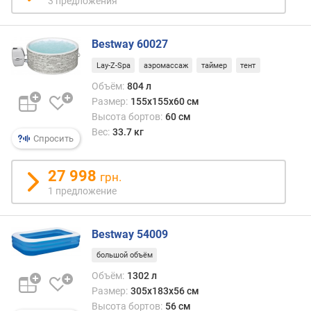
3 предложения
п
о
о
Bestway 60027
т
Lay-Z-Spa
аэромассаж
таймер
тент
з
Объём:
804 л
ы
Размер:
155х155х60 см
в
а
Высота бортов:
60 см
м
Вес:
33.7 кг
Спросить
п
27 998
о
грн.
д
1 предложение
а
т
е
Bestway 54009
д
большой объём
о
б
Объём:
1302 л
а
Размер:
305х183х56 см
в
Высота бортов:
56 см