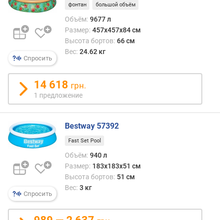
фонтан
большой объём
Объём:
9677 л
Размер:
457х457х84 см
Высота бортов:
66 см
Вес:
24.62 кг
Спросить
14 618
грн.
1 предложение
Bestway 57392
Fast Set Pool
Объём:
940 л
Размер:
183х183х51 см
Высота бортов:
51 см
Вес:
3 кг
Спросить