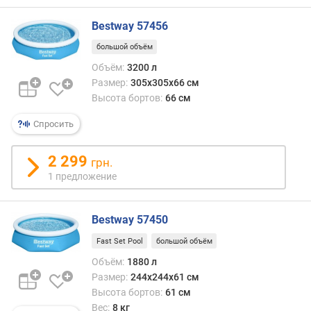
Bestway 57456
большой объём
Объём:
3200 л
Размер:
305x305x66 см
Высота бортов:
66 см
Спросить
2 299
грн.
1 предложение
Bestway 57450
Fast Set Pool
большой объём
Объём:
1880 л
Размер:
244х244х61 см
Высота бортов:
61 см
Вес:
8 кг