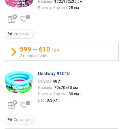
Размер:
122х122х25 см
(
Высота бортов:
25 см
с
м
)
о
Спросить
б
ъ
599 — 610
грн.
е
2 предложения
м
(
л
Bestway 91018
)
Объём:
48 л
в
Размер:
70x70x30 см
о
Высота бортов:
30 см
з
Вес:
0.3 кг
д
у
ш
Спросить
н