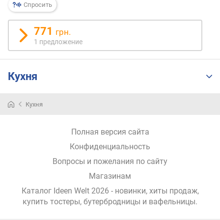
я
Спросить
р
н
771
грн.
о
1 предложение
с
т
и
Кухня
о
т
Кухня
д
е
ш
Полная версия сайта
е
Конфиденциальность
в
ы
Вопросы и пожелания по сайту
х
Магазинам
к
д
Каталог Ideen Welt 2026
- новинки, хиты продаж,
о
купить тостеры, бутербродницы и вафельницы
.
р