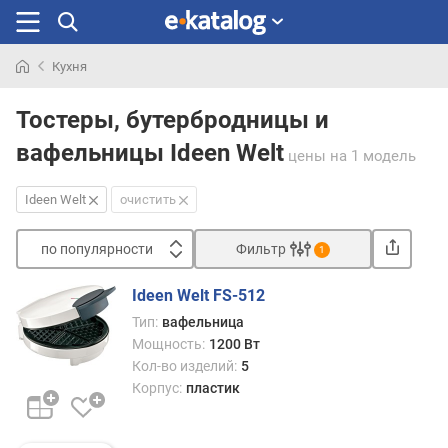
Кухня
Искали
раньше
Тостеры, бутербродницы и
вафельницы Ideen Welt
цены
на 1 модель
Ideen Welt
очистить
по популярности
Фильтр
1
Сортировать
Ideen Welt FS-512
п
Тип:
вафельница
о
Мощность:
1200 Вт
п
Кол-во изделий:
5
о
Корпус:
пластик
п
у
л