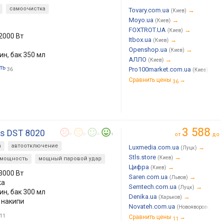
самоочистка
Tovary.com.ua
→
(Киев)
Moyo.ua
→
(Киев)
FOXTROT.UA
→
(Киев)
2000 Вт
Itbox.ua
→
(Киев)
Openshop.ua
→
(Киев)
мин, бак 350 мл
АЛЛО
→
(Киев)
ть
Pro100market.com.ua
→
36
(Киев)
Сравнить цены
→
36
3 588
es DST 8020
от
до
0
0
0
1
а
автоотключение
Luxmedia.com.ua
→
(Луцк)
Stls.store
→
(Киев)
 мощность
мощный паровой удар
Цифра
→
(Киев)
3000 Вт
Saren.com.ua
→
(Львов)
ка
Semtech.com.ua
→
(Луцк)
мин, бак 300 мл
Denika.ua
→
(Харьков)
 накипи
Novateh.com.ua
(Новояворовск)
11
Сравнить цены
→
11