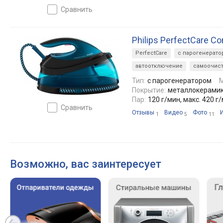
сравнить
Philips PerfectCare C
PerfectCare
с парогенерато
автоотключение
самоочист
Тип:
с парогенератором
Покрытие:
металлокерами
Пар:
120 г/мин, макс. 420 г
сравнить
Отзывы
Видео
Фото
1
5
11
Возможно, вас заинтересует