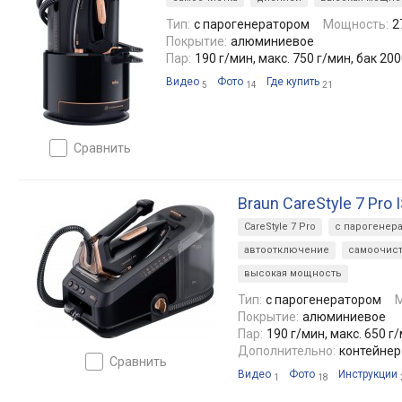
Тип:
с парогенератором
Мощность:
2
Покрытие:
алюминиевое
Пар:
190 г/мин, макс. 750 г/мин, бак 20
Видео
Фото
Где купить
5
14
21
сравнить
Braun CareStyle 7 Pro 
CareStyle 7 Pro
с парогенер
автоотключение
самоочист
высокая мощность
Тип:
с парогенератором
Покрытие:
алюминиевое
Пар:
190 г/мин, макс. 650 г
Дополнительно:
контейнер
сравнить
Видео
Фото
Инструкции
1
18