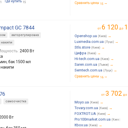
Где купить
1
15
Сравнить цены
→
15
6 120
1
ompact GC 7844
от
до
ром
авторегулировка
Openshop.ua
→
(Киев)
Luxmedia.com.ua
→
(Луцк)
 накипи
Stls.store
→
(Киев)
Мощность:
2400 Вт
Цифра
→
(Киев)
ка
Hi-tech.com.ua
→
(Киев)
/мин, бак 1500 мл
Saren.com.ua
→
(Львов)
 накипи
Semtech.com.ua
→
(Луцк)
Сравнить цены
→
16
3 702
276
от
до
самоочистка
Moyo.ua
→
(Киев)
Tovary.com.ua
→
(Киев)
FOXTROT.UA
→
(Киев)
2000 Вт
Pro100market.com.ua
→
(Киев)
Itbox.ua
→
(Киев)
мин, бак 350 мл