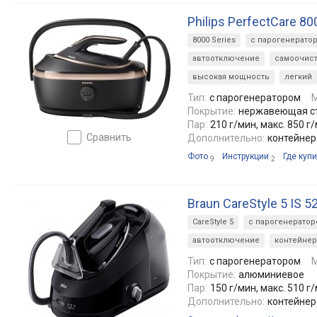
Philips PerfectCare 8
8000 Series
с парогенерато
автоотключение
самоочист
высокая мощность
легкий
Тип:
с парогенератором
Покрытие:
нержавеющая с
Пар:
210 г/мин, макс. 850 г
сравнить
Дополнительно:
контейнер
Фото
Инструкции
Где купи
9
2
Braun CareStyle 5 IS 5
CareStyle 5
с парогенерато
автоотключение
контейнер
Тип:
с парогенератором
Покрытие:
алюминиевое
Пар:
150 г/мин, макс. 510 г
Дополнительно:
контейнер