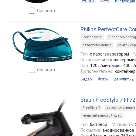
Отзывы
Фото
Инструкции
1
7
сравнить
Philips PerfectCare C
PerfectCare
с парогенерато
автоотключение
контейнер
Тип:
с парогенератором
Покрытие:
металлокерами
Пар:
120 г/мин, макс. 400 г
сравнить
Дополнительно:
контейнер
Видео
Фото
Где купить
3
9
16
Braun FreeStyle 7 FI 7
FreeStyle 7
автоотключение
мощный паровой удар
Тип:
бытовой
Мощность:
Покрытие:
анодированное
Пар:
60 г/мин, макс. 250 г/