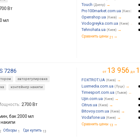
Touch
→
(Днепр)
700 Вт
Pro100market.com.ua
→
(Киев)
Openshop.ua
→
(Киев)
00 мл
Vodogreyka.com.ua
→
(Киев)
Tehnohata.ua
→
(Киев)
Сравнить цены
→
21
13 956
1
IS 7286
от
до
атором
авторегулировка
FOXTROT.UA
→
(Киев)
Luxmedia.com.ua
→
(Луцк)
ка
контейнер накипи
Timesport.com.ua
→
(Львов)
Ujin.com.ua
→
(Киев)
Мощность:
2700 Вт
Citrus.ua
→
(Киев)
Bitovoy.com.ua
→
(Киев)
/мин, бак 2000 мл
Vodafone.ua
→
(Киев)
 накипи
Сравнить цены
→
13
Обзоры
Где купить
2
1
13