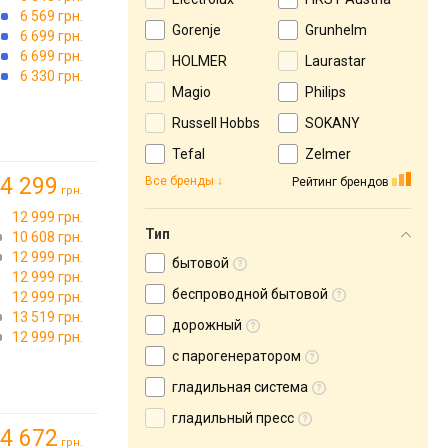
6 569 грн.
Gorenje
Grunhelm
6 699 грн.
6 699 грн.
HOLMER
Laurastar
6 330 грн.
Magio
Philips
Russell Hobbs
SOKANY
Tefal
Zelmer
4 299
Все бренды
Рейтинг брендов
грн.
12 999 грн.
Тип
10 608 грн.
12 999 грн.
бытовой
12 999 грн.
беспроводной бытовой
12 999 грн.
13 519 грн.
дорожный
12 999 грн.
с парогенератором
гладильная система
гладильный пресс
4 672
грн.