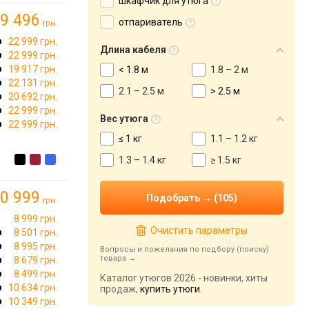
шкафчик для утюга
9 496
отпариватель
грн.
22 999 грн.
Длина кабеля
22 999 грн.
19 917 грн.
< 1.8 м
1.8 – 2 м
22 131 грн.
2.1 – 2.5 м
> 2.5 м
20 692 грн.
22 999 грн.
Вес утюга
22 999 грн.
≤ 1 кг
1.1 – 1.2 кг
1.3 – 1.4 кг
≥ 1.5 кг
0 999
грн.
8 999 грн.
Очистить параметры
8 501 грн.
8 995 грн.
Вопросы и пожелания по подбору (поиску)
товара
8 679 грн.
8 499 грн.
Каталог утюгов 2026 - новинки, хиты
10 634 грн.
продаж,
купить утюги
.
10 349 грн.