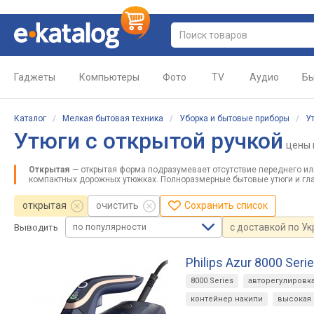
Гаджеты
Компьютеры
Фото
TV
Аудио
Бы
Каталог
/
Мелкая бытовая техника
/
Уборка и бытовые приборы
/
У
Утюги с открытой ручкой
цены
Открытая
— открытая форма подразумевает отсутствие переднего ил
компактных дорожных утюжках. Полноразмерные бытовые утюги и гла
открытая
очистить
Сохранить список
по популярности
с доставкой по У
Выводить
Philips Azur 8000 Seri
8000 Series
авторегулировк
контейнер накипи
высокая