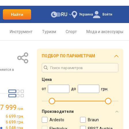
RU
Найти
Украина
Войти
о
Инструмент
Туризм
Спорт
Мода и аксессуары
ПОДБОР ПО ПАРАМЕТРАМ
няется в
Цена
от
до
грн.
7 999
грн.
Производители
6 699 грн.
Ardesto
Braun
6 699 грн.
6 048 грн.
Electrolux
FIRST Austria