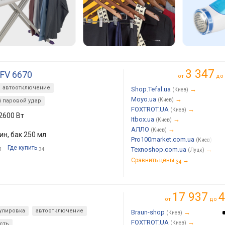
3 347
 FV 6670
от
до
автоотключение
Shop.Tefal.ua
→
(Киев)
Moyo.ua
→
(Киев)
 паровой удар
FOXTROT.UA
→
(Киев)
2600 Вт
Itbox.ua
→
(Киев)
АЛЛО
→
(Киев)
мин, бак 250 мл
Pro100market.com.ua
→
(Киев)
Где купить
Texnoshop.com.ua
→
1
34
(Луцк)
Сравнить цены
→
34
17 937
4
от
до
улировка
автоотключение
Braun-shop
→
(Киев)
FOXTROT.UA
→
(Киев)
сть