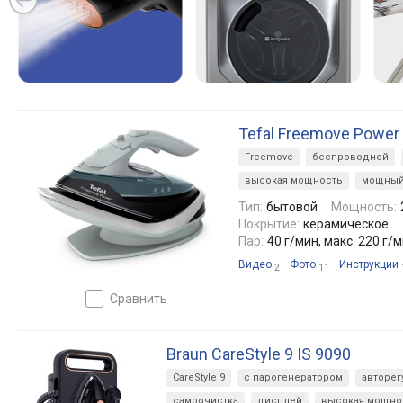
Tefal Freemove Power
Freemove
беспроводной
высокая мощность
мощный
Тип:
бытовой
Мощность:
Покрытие:
керамическое
Пар:
40 г/мин, макс. 220 г/
Видео
Фото
Инструкции
2
11
сравнить
Braun CareStyle 9 IS 9090
CareStyle 9
с парогенератором
авторег
самоочистка
дисплей
высокая мощно