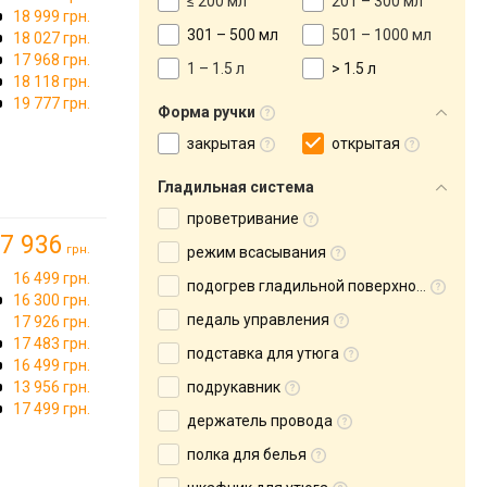
≤ 200 мл
201 – 300 мл
18 999 грн.
301 – 500 мл
501 – 1000 мл
18 027 грн.
17 968 грн.
1 – 1.5 л
> 1.5 л
18 118 грн.
19 777 грн.
Форма ручки
закрытая
открытая
Гладильная система
проветривание
7 936
грн.
режим всасывания
16 499 грн.
подогрев гладильной поверхности
16 300 грн.
педаль управления
17 926 грн.
17 483 грн.
подставка для утюга
16 499 грн.
13 956 грн.
подрукавник
17 499 грн.
держатель провода
полка для белья