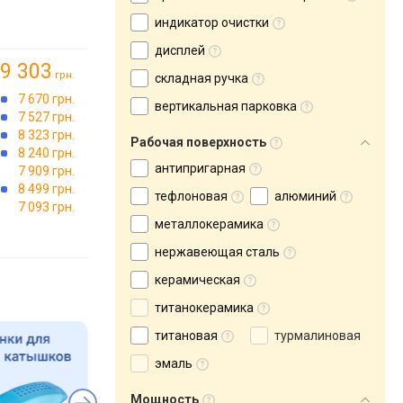
индикатор очистки
дисплей
9 303
грн.
складная ручка
7 670 грн.
вертикальная парковка
7 527 грн.
8 323 грн.
Рабочая поверхность
8 240 грн.
антипригарная
7 909 грн.
8 499 грн.
тефлоновая
алюминий
7 093 грн.
металлокерамика
нержавеющая сталь
керамическая
титанокерамика
титановая
турмалиновая
эмаль
Мощность