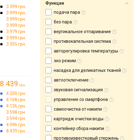
Функции
3 399 грн.
подача пара
3 999 грн.
3 999 грн.
без пара
3 999 грн.
3 979 грн.
вертикальное отпаривание
3 999 грн.
противокапельная система
3 355 грн.
авторегулировка температуры
эко режим
насадка для деликатных тканей
автоотключение
8 439
грн.
звуковая сигнализация
4 200 грн.
управление со смартфона
4 168 грн.
4 126 грн.
самоочистка от накипи
3 598 грн.
3 594 грн.
картридж очистки воды
4 096 грн.
контейнер сбора накипи
→
8 439 грн.
противоизвестковый стержень