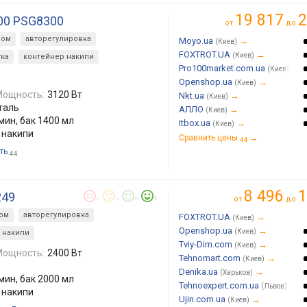
19 817
2
000 PSG8300
от
до
ром
авторегулировка
Moyo.ua
→
(Киев)
FOXTROT.UA
→
(Киев)
ка
контейнер накипи
Pro100market.com.ua
→
(Киев)
Openshop.ua
→
(Киев)
Мощность:
3120 Вт
Nkt.ua
→
(Киев)
таль
АЛЛО
→
(Киев)
/мин, бак 1400 мл
Itbox.ua
→
(Киев)
 накипи
Сравнить цены
→
44
ть
44
8 496
1
249
от
до
0
0
0
1
ром
авторегулировка
FOXTROT.UA
→
(Киев)
Openshop.ua
→
(Киев)
 накипи
Tviy-Dim.com
→
(Киев)
Мощность:
2400 Вт
Tehnomart.com
→
(Киев)
Denika.ua
→
(Харьков)
/мин, бак 2000 мл
Tehnoexpert.com.ua
→
(Львов)
 накипи
Ujin.com.ua
→
(Киев)