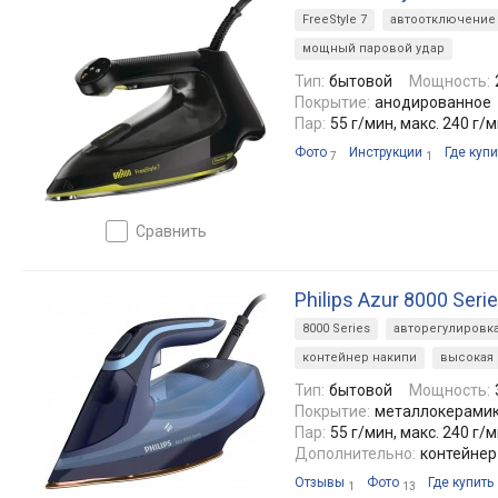
FreeStyle 7
автоотключение
мощный паровой удар
Тип:
бытовой
Мощность:
Покрытие:
анодированное
Пар:
55 г/мин, макс. 240 г/
Фото
Инструкции
Где купи
7
1
сравнить
Philips Azur 8000 Seri
8000 Series
авторегулировк
контейнер накипи
высокая
Тип:
бытовой
Мощность:
Покрытие:
металлокерами
Пар:
55 г/мин, макс. 240 г/
Дополнительно:
контейнер
Отзывы
Фото
Где купить
1
13