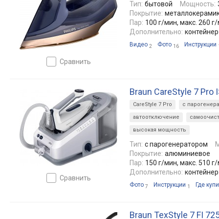
Тип:
бытовой
Мощность:
Покрытие:
металлокерами
Пар:
100 г/мин, макс. 260 г
Дополнительно:
контейнер
Видео
Фото
Инструкции
2
16
сравнить
Braun CareStyle 7 Pro 
CareStyle 7 Pro
с парогенер
автоотключение
самоочист
высокая мощность
Тип:
с парогенератором
Покрытие:
алюминиевое
Пар:
150 г/мин, макс. 510 г
Дополнительно:
контейнер
сравнить
Фото
Инструкции
Где купи
7
1
Braun TexStyle 7 FI 72