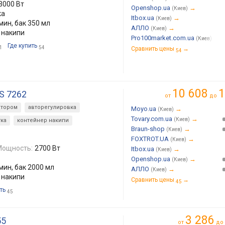
3000 Вт
Openshop.ua
→
(Киев)
ка
Itbox.ua
→
(Киев)
/мин, бак 350 мл
АЛЛО
→
(Киев)
 накипи
Pro100market.com.ua
→
(Киев)
Где купить
1
54
Сравнить цены
→
54
10 608
1
IS 7262
от
до
атором
авторегулировка
Moyo.ua
→
(Киев)
Tovary.com.ua
→
(Киев)
ка
контейнер накипи
Braun-shop
→
(Киев)
FOXTROT.UA
→
(Киев)
Мощность:
2700 Вт
Itbox.ua
→
(Киев)
Openshop.ua
→
(Киев)
/мин, бак 2000 мл
АЛЛО
→
(Киев)
 накипи
Сравнить цены
→
45
ть
45
3 286
55
от
до