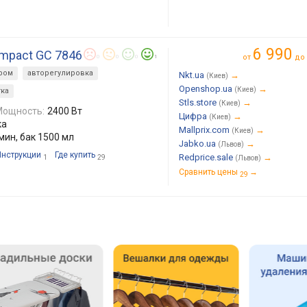
6 990
ompact GC 7846
от
до
0
0
0
1
ром
авторегулировка
Nkt.ua
→
(Киев)
Openshop.ua
→
(Киев)
ка
Stls.store
→
(Киев)
Мощность:
2400 Вт
Цифра
→
(Киев)
ка
Mallprix.com
→
(Киев)
/мин, бак 1500 мл
Jabko.ua
→
(Львов)
Инструкции
Где купить
Redprice.sale
→
1
29
(Львов)
Сравнить цены
→
29