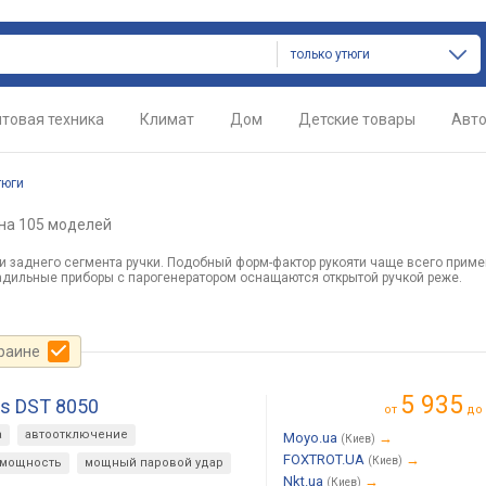
только утюги
товая техника
Климат
Дом
Детские товары
Авт
тюги
на 105 моделей
и заднего сегмента ручки. Подобный форм-фактор рукояти чаще всего приме
дильные приборы с парогенератором оснащаются открытой ручкой реже.
краине
5 935
es DST 8050
от
до
а
автоотключение
Moyo.ua
→
(Киев)
FOXTROT.UA
→
(Киев)
 мощность
мощный паровой удар
Nkt.ua
→
(Киев)