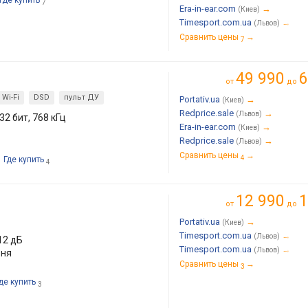
Где купить
7
Era-in-ear.com
→
(Киев)
Timesport.com.ua
→
(Львов)
Сравнить цены
→
7
49 990
6
от
до
Wi-Fi
DSD
пульт ДУ
Portativ.ua
→
(Киев)
Redprice.sale
→
(Львов)
2 бит, 768 кГц
Era-in-ear.com
→
(Киев)
Redprice.sale
→
(Львов)
Сравнить цены
→
4
Где купить
4
12 990
1
от
до
Portativ.ua
→
(Киев)
Timesport.com.ua
→
(Львов)
112 дБ
Timesport.com.ua
→
(Львов)
вня
Сравнить цены
→
3
де купить
3