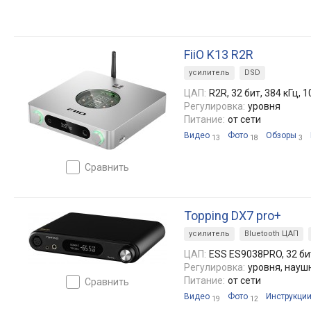
FiiO K13 R2R
усилитель
DSD
ЦАП:
R2R, 32 бит, 384 кГц, 
Регулировка:
уровня
Питание:
от сети
Видео
Фото
Обзоры
13
18
3
сравнить
Topping DX7 pro+
усилитель
Bluetooth ЦАП
ЦАП:
ESS ES9038PRO, 32 бит
Регулировка:
уровня, науш
Питание:
от сети
сравнить
Видео
Фото
Инструкци
19
12