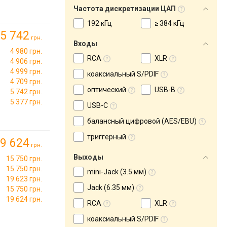
Частота дискретизации ЦАП
192 кГц
≥ 384 кГц
5 742
грн.
Входы
4 980 грн.
RCA
XLR
4 906 грн.
4 999 грн.
коаксиальный S/PDIF
→
4 709 грн.
оптический
USB-B
5 742 грн.
5 377 грн.
USB-C
балансный цифровой (AES/EBU)
триггерный
9 624
грн.
Выходы
15 750 грн.
15 750 грн.
mini-Jack (3.5 мм)
19 623 грн.
Jack (6.35 мм)
15 750 грн.
19 624 грн.
RCA
XLR
коаксиальный S/PDIF