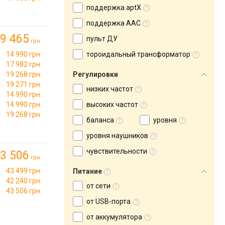
поддержка aptX
поддержка AAC
9 465
пульт ДУ
грн.
14 990 грн.
тороидальный трансформатор
17 982 грн.
19 268 грн.
Регулировки
19 271 грн.
низких частот
14 990 грн.
14 990 грн.
высоких частот
19 268 грн.
баланса
уровня
уровня наушников
чувствительности
3 506
грн.
43 499 грн.
Питание
42 240 грн.
от сети
43 506 грн.
от USB-порта
от аккумулятора