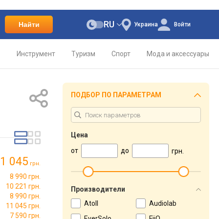
RU
Найти
Украина
Войти
о
Инструмент
Туризм
Спорт
Мода и аксессуары
ПОДБОР ПО ПАРАМЕТРАМ
Цена
от
до
грн.
1 045
грн.
8 990 грн.
10 221 грн.
Производители
8 990 грн.
Atoll
Audiolab
11 045 грн.
7 590 грн.
EverSolo
FiiO