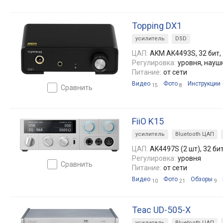
Topping DX1
усилитель
DSD
ЦАП:
AKM AK4493S, 32 бит, 
Регулировка:
уровня, науш
Питание:
от сети
Видео
Фото
Инструкции
15
8
сравнить
FiiO K15
усилитель
Bluetooth ЦАП
ЦАП:
AK4497S (2 шт), 32 бит
Регулировка:
уровня
сравнить
Питание:
от сети
Видео
Фото
Обзоры
10
21
9
Teac UD-505-X
усилитель
Bluetooth ЦАП