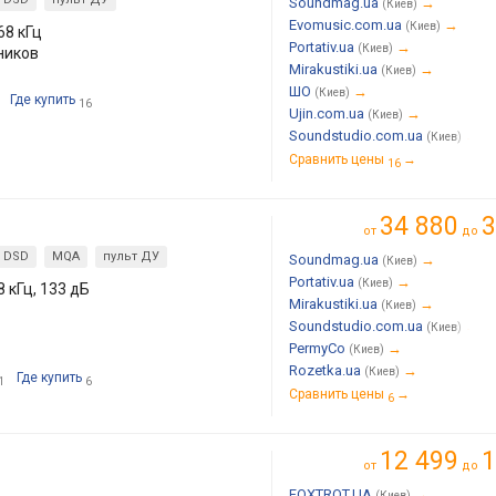
Soundmag.ua
→
(Киев)
Evomusic.com.ua
→
(Киев)
68 кГц
Portativ.ua
→
(Киев)
ников
Mirakustiki.ua
→
(Киев)
ШО
→
(Киев)
Где купить
16
Ujin.com.ua
→
(Киев)
Soundstudio.com.ua
→
(Киев)
Сравнить цены
→
16
34 880
3
от
до
DSD
MQA
пульт ДУ
Soundmag.ua
→
(Киев)
Portativ.ua
→
(Киев)
8 кГц, 133 дБ
Mirakustiki.ua
→
(Киев)
Soundstudio.com.ua
→
(Киев)
PermyCo
→
(Киев)
Rozetka.ua
→
(Киев)
Где купить
1
6
Сравнить цены
→
6
12 499
1
от
до
Б
FOXTROT.UA
→
(Киев)