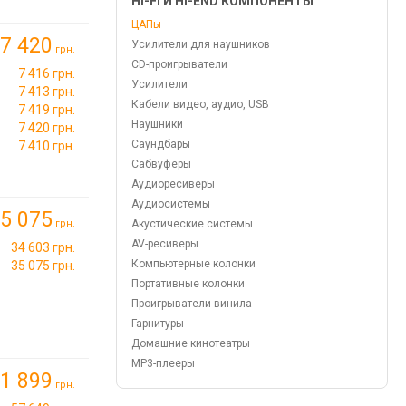
HI-FI И HI-END КОМПОНЕНТЫ
ЦАПы
7 420
Усилители для наушников
грн.
CD-проигрыватели
7 416 грн.
Усилители
7 413 грн.
Кабели видео, аудио, USB
7 419 грн.
Наушники
7 420 грн.
Саундбары
7 410 грн.
Сабвуферы
Аудиоресиверы
Аудиосистемы
5 075
грн.
Акустические системы
AV-ресиверы
34 603 грн.
Компьютерные колонки
35 075 грн.
Портативные колонки
Проигрыватели винила
Гарнитуры
Домашние кинотеатры
MP3-плееры
1 899
грн.