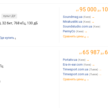
95 000
10
от
до
пульт ДУ
Soundmag.ua
→
(Киев)
Mirakustiki.ua
→
(Киев)
 32 бит, 768 кГц, 130 дБ
Soundstudio.com.ua
→
(Киев)
PermyCo
→
(Киев)
Сравнить цены
→
4
Где купить
4
65 987
6
от
до
Portativ.ua
→
(Киев)
Era-in-ear.com
→
(Киев)
кГц
Timesport.com.ua
→
(Львов)
Timesport.com.ua
→
(Львов)
Сравнить цены
→
4
4