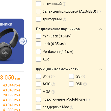
оптический
балансный цифровой (AES/EBU)
триггерный
Подключение наушников
mini-Jack (3.5 мм)
Jack (6.35 мм)
Pentaconn (4.4 мм)
XLR
Функции и возможности
3 050
Wi-Fi
I2S
грн.
ASIO
DSD
43 044 грн.
43 047 грн.
MQA
28 199 грн.
подключение iPod/iPhone
43 050 грн.
43 041 грн.
поддержка Mac
41 300 грн.