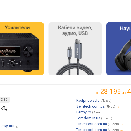
28 199
4
от
до
DSD
Redprice.sale
→
(Львов)
Semtech.com.ua
→
(Луцк)
 кГц
PermyCo
→
(Киев)
Tomdom.in.ua
→
(Львов)
Timesport.com.ua
→
(Львов)
де купить
6
Timesport.com.ua
→
(Львов)