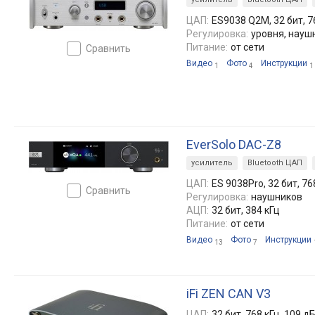
ЦАП:
ES9038 Q2M, 32 бит, 7
Регулировка:
уровня, науш
Питание:
от сети
сравнить
Видео
Фото
Инструкции
1
4
1
EverSolo DAC-Z8
усилитель
Bluetooth ЦАП
ЦАП:
ES 9038Pro, 32 бит, 76
сравнить
Регулировка:
наушников
АЦП:
32 бит, 384 кГц
Питание:
от сети
Видео
Фото
Инструкции
13
7
iFi ZEN CAN V3
ЦАП:
32 бит, 768 кГц, 109 д