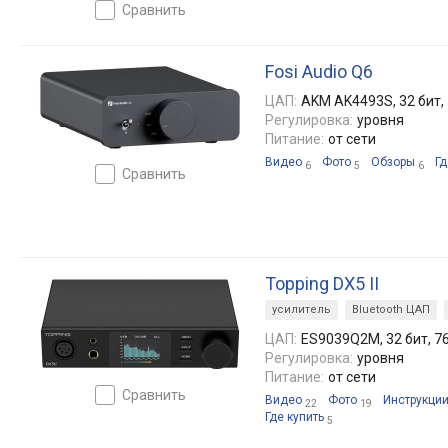
сравнить
Fosi Audio Q6
ЦАП:
AKM AK4493S, 32 бит, 
Регулировка:
уровня
Питание:
от сети
Видео
Фото
Обзоры
Гд
6
5
6
сравнить
Topping DX5 II
усилитель
Bluetooth ЦАП
ЦАП:
ES9039Q2M, 32 бит, 76
Регулировка:
уровня
Питание:
от сети
сравнить
Видео
Фото
Инструкци
22
19
Где купить
5