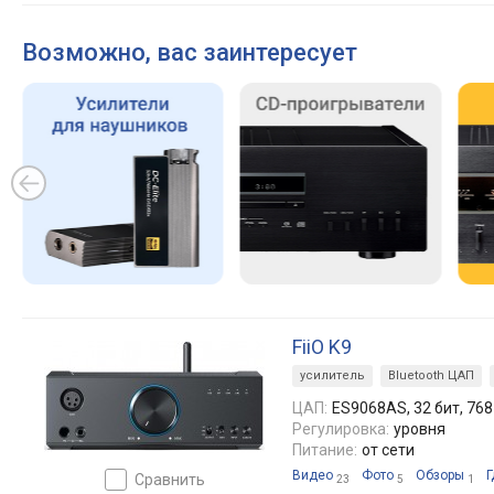
Возможно, вас заинтересует
FiiO K9
усилитель
Bluetooth ЦАП
ЦАП:
ES9068AS, 32 бит, 768
Регулировка:
уровня
Питание:
от сети
Видео
Фото
Обзоры
Г
сравнить
23
5
1