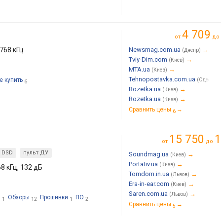
4 709
от
до
768 кГц
Newsmag.com.ua
→
(Днепр)
Tviy-Dim.com
→
(Киев)
MTA.ua
→
(Киев)
Tehnopostavka.com.ua
е купить
(Одесса)
6
Rozetka.ua
→
(Киев)
Rozetka.ua
→
(Киев)
Сравнить цены
→
6
15 750
1
от
до
DSD
пульт ДУ
Soundmag.ua
→
(Киев)
Portativ.ua
→
(Киев)
8 кГц, 132 дБ
Tomdom.in.ua
→
(Львов)
Era-in-ear.com
→
(Киев)
Saren.com.ua
→
(Львов)
и
Обзоры
Прошивки
ПО
1
12
1
2
Сравнить цены
→
5