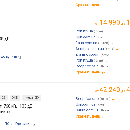
Сравнить цены
→
6
14 990
1
от
до
Portativ.ua
→
(Киев)
Ujin.com.ua
→
(Киев)
108 дБ
3aua.com.ua
→
(Львов)
Semtech.com.ua
→
(Луцк)
Era-in-ear.com
→
(Киев)
Где купить
12
Portativ.ua
→
(Киев)
Redprice.sale
→
(Львов)
Сравнить цены
→
12
42 240
4
от
до
I2S
DSD
пульт ДУ
Redprice.sale
→
(Львов)
Ujin.com.ua
→
(Киев)
, 768 кГц, 133 дБ
Saren.com.ua
→
(Львов)
ников
Сравнить цены
→
3
и
ПО
Где купить
1
2
3