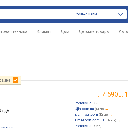
только цапы
товая техника
Климат
Дом
Детские товары
Авт
краине
7 590
1
от
до
Portativ.ua
→
(Киев)
Ujin.com.ua
→
(Киев)
107 дБ
Era-in-ear.com
→
(Киев)
Timesport.com.ua
→
(Львов)
Portativ.ua
→
(Киев)