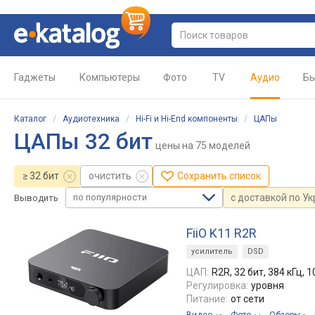
Гаджеты
Компьютеры
Фото
TV
Аудио
Бы
Каталог
/
Аудиотехника
/
Hi-Fi и Hi-End компоненты
/
ЦАПы
ЦАПы 32 бит
цены
на 75 моделей
≥ 32 бит
очистить
Сохранить список
по популярности
с доставкой по У
Выводить
FiiO K11 R2R
усилитель
DSD
ЦАП:
R2R, 32 бит, 384 кГц, 
Регулировка:
уровня
Питание:
от сети