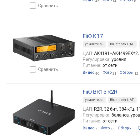
Видео
Фото
Обзоры
42
14
8
сравнить
FiiO K17
усилитель
Bluetooth ЦАП
ЦАП:
AK4191+AK4499EX*2, 3
Регулировка:
уровня
Питание:
от сети
сравнить
Видео
Фото
Обзоры
40
21
12
FiiO BR15 R2R
усилитель
Bluetooth ЦАП
ЦАП:
R2R, 32 бит, 384 кГц, 
Регулировка:
баланса, уро
Питание:
от сети
Видео
Фото
Обзоры
Г
7
16
5