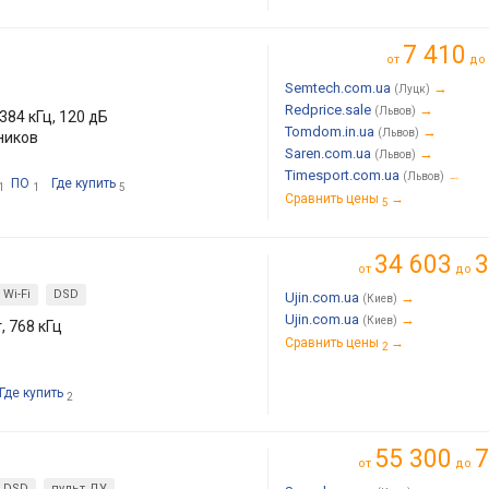
7 410
от
до
Semtech.com.ua
→
(Луцк)
Redprice.sale
→
(Львов)
384 кГц, 120 дБ
Tomdom.in.ua
→
(Львов)
ников
Saren.com.ua
→
(Львов)
Timesport.com.ua
→
(Львов)
ПО
Где купить
1
1
5
Сравнить цены
→
5
34 603
3
от
до
Wi-Fi
DSD
Ujin.com.ua
→
(Киев)
Ujin.com.ua
→
(Киев)
, 768 кГц
Сравнить цены
→
2
Где купить
2
55 300
7
от
до
DSD
пульт ДУ