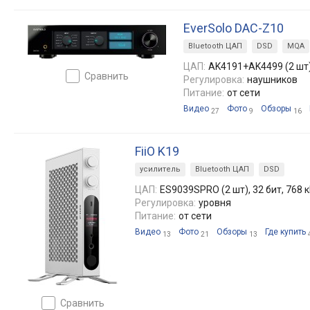
EverSolo DAC-Z10
Bluetooth ЦАП
DSD
MQA
ЦАП:
AK4191+AK4499 (2 шт),
сравнить
Регулировка:
наушников
Питание:
от сети
Видео
Фото
Обзоры
27
9
16
FiiO K19
усилитель
Bluetooth ЦАП
DSD
ЦАП:
ES9039SPRO (2 шт), 32 бит, 768 
Регулировка:
уровня
Питание:
от сети
Видео
Фото
Обзоры
Где купить
13
21
13
сравнить