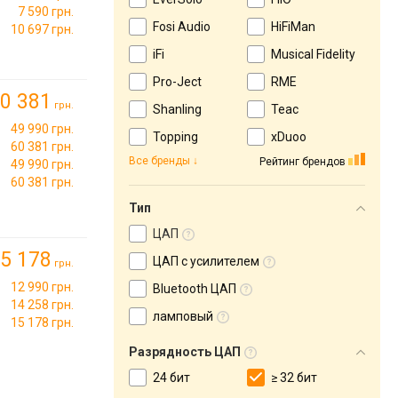
7 590 грн.
Fosi Audio
HiFiMan
10 697 грн.
iFi
Musical Fidelity
Pro-Ject
RME
0 381
грн.
Shanling
Teac
49 990 грн.
Topping
xDuoo
60 381 грн.
Все бренды
Рейтинг брендов
49 990 грн.
60 381 грн.
Тип
ЦАП
5 178
ЦАП с усилителем
грн.
12 990 грн.
Bluetooth ЦАП
14 258 грн.
ламповый
15 178 грн.
Разрядность ЦАП
24 бит
≥ 32 бит