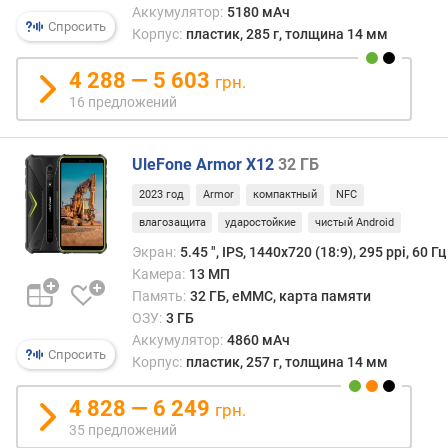
черто
н
Аккумулятор:
5180 мАч
ОС
о
Спросить
Корпус:
пластик, 285 г, толщина 14 мм
являе
с
нали
т
4 288 — 5 603
грн.
спец
и
16 предложений
алгор
опти
о
вычи
т
UleFone Armor X12
32 ГБ
мощн
д
смарт
е
2023 год
Armor
компактный
NFC
Такж
ш
влагозащита
ударостойкие
чистый Android
в
е
сист
Экран:
5.45 ", IPS, 1440х720 (18:9), 295 ppi, 60 Гц
в
отсут
Камера:
13 МП
ы
неко
Память:
32 ГБ, eMMC, карта памяти
х
треб
ОЗУ:
3 ГБ
к
для
Аккумулятор:
4860 мАч
д
Спросить
«жел
о
Корпус:
пластик, 257 г, толщина 14 мм
функ
р
В
о
4 828 — 6 249
грн.
Andro
г
35 предложений
13
и