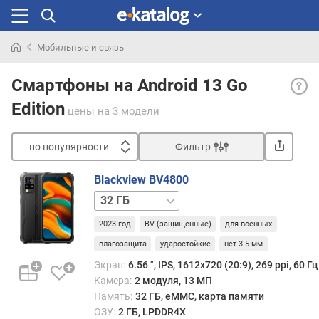
Мобильные и связь
Искали
Andro
раньше
Смартфоны на Android 13 Go
13
Edition
Go
цены
на 3 модели
— обл
верс
по популярности
Фильтр
опер
Сортировать
сист
Blackview BV4800
Andro
п
64 ГБ
13,
о
пред
п
2023 год
BV (защищенные)
для военных
для
о
уста
влагозащита
ударостойкие
нет 3.5 мм
п
на
у
Экран:
6.56 ", IPS, 1612х720 (20:9), 269 ppi, 60 Гц
мало
л
Камера:
2 модуля, 13 МП
смар
я
Память:
32 ГБ, eMMC, карта памяти
Отли
р
ОЗУ:
2 ГБ, LPDDR4X