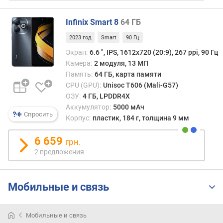
Go
м
появ
Infinix Smart 8
64 ГБ
диза
о
2023 год
Smart
90 Гц
конц
т
офор
д
Экран:
6.6 ", IPS, 1612х720 (20:9), 267 ppi, 90 Гц
инте
о
Камера:
2 модуля, 13 МП
Mater
р
Память:
64 ГБ, карта памяти
You,
о
CPU (GPU):
Unisoc T606 (Mali-G57)
позв
г
ОЗУ:
4 ГБ, LPDDR4X
адап
и
Аккумулятор:
5000 мАч
цвет
х
Спросить
Корпус:
пластик, 184 г, толщина 9 мм
гамм
к
меню
д
6 659
грн.
под
е
2 предложения
стать
ш
уста
е
обоям
в
Мобильные и связь
У
ы
полн
м
сист
Мобильные и связь
Andro
п