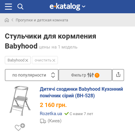
Прогулки и детская комната
Искали
раньше
Стульчики для кормления
Babyhood
цены
на 1 модель
Babyhood
очистить
по популярности
Фильтр
1
Сортировать
Дитячі сходинки Babyhood Кухонний
п
помічник сірий (BH-528)
о
2 160
грн.
п
о
Rozetka.ua
С нами 7 лет
п
(Киев)
у
л