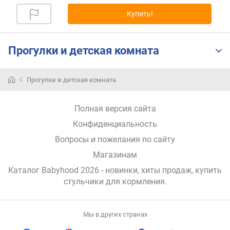
я
Купить!
р
н
о
с
Прогулки и детская комната
т
и
Прогулки и детская комната
о
т
Полная версия сайта
д
е
Конфиденциальность
ш
Вопросы и пожелания по сайту
е
в
Магазинам
ы
Каталог Babyhood 2026
- новинки, хиты продаж,
купить
х
стульчики для кормления
.
к
д
о
Мы в других странах
р