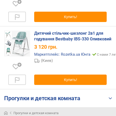
о
г
и
м
Купить!
о
т
Дитячий стільчик-шезлонг 2в1 для
д
годування Bestbaby IBS-330 Оливковий
о
3 120
грн.
р
о
Маркетплейс: Rozetka.ua Юнга
С нами 7 ле
г
(Киев)
и
х
к
Купить!
д
е
ш
Прогулки и детская комната
е
в
ы
Прогулки и детская комната
м