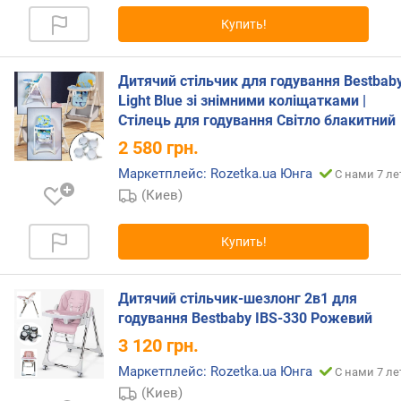
я
Купить!
р
н
о
Дитячий стільчик для годування Bestbab
с
Light Blue зі знімними коліщатками |
т
и
Стілець для годування Світло блакитний
2 580
грн.
о
Маркетплейс: Rozetka.ua Юнга
С нами 7 ле
т
д
(Киев)
е
ш
Купить!
е
в
ы
Дитячий стільчик-шезлонг 2в1 для
х
годування Bestbaby IBS-330 Рожевий
к
3 120
грн.
д
о
Маркетплейс: Rozetka.ua Юнга
С нами 7 ле
р
(Киев)