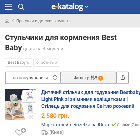
Прогулки и детская комната
Искали
раньше
Стульчики для кормления Best
Baby
цены
на 4 модели
Best Baby
очистить
по популярности
Фильтр
1
Сортировать
Дитячий стільчик для годування Bestbab
п
Light Pink зі знімними коліщатками |
о
Стілець для годування Світло рожевий
п
2 580
грн.
о
п
Маркетплейс: Rozetka.ua Юнга
С нами 7 ле
у
(Киев)
л