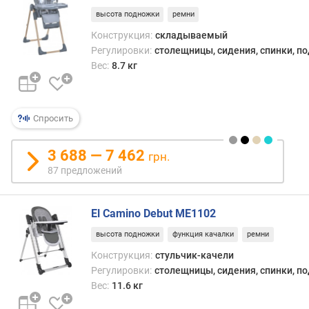
е
высота подножки
ремни
д
Конструкция:
складываемый
л
Регулировки:
столещницы, сидения, спинки, п
о
Вес:
8.7 кг
ж
е
н
и
Спросить
й
3 688 — 7 462
грн.
м
87 предложений
а
к
El Camino Debut ME1102
с
и
высота подножки
функция качалки
ремни
м
Конструкция:
стульчик-качели
а
Регулировки:
столещницы, сидения, спинки, п
л
Вес:
11.6 кг
ь
н