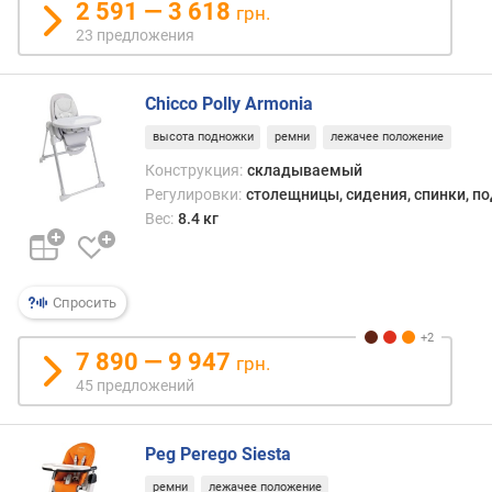
2 591 — 3 618
грн.
23 предложения
Chicco Polly Armonia
высота подножки
ремни
лежачее положение
Конструкция:
складываемый
Регулировки:
столещницы, сидения, спинки, п
Вес:
8.4 кг
Спросить
7 890 — 9 947
грн.
45 предложений
Peg Perego Siesta
ремни
лежачее положение