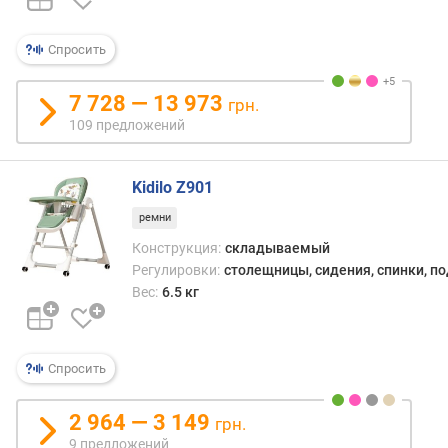
сред
л
весо
я
и
р
Спросить
отно
н
невы
о
7 728 — 13 973
грн.
стои
с
109 предложений
сдел
т
его
и
наиб
Kidilo Z901
попу
о
на
т
ремни
сего
д
Конструкция:
складываемый
день.
е
Регулировки:
столещницы, сидения, спинки, п
Широ
ш
Вес:
6.5 кг
прим
е
во
в
всех
ы
типах
х
Спросить
кресе
к
кром
д
2 964 — 3 149
бусте
грн.
о
(в
9 предложений