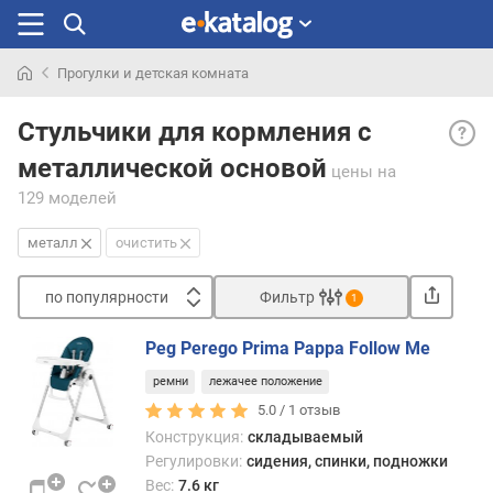
Прогулки и детская комната
Искали
Мета
раньше
Стульчики для кормления с
— ме
металлической основой
счита
цены
на
наиб
129 моделей
проч
и
металл
очистить
надё
сред
по популярности
Фильтр
1
совр
Сортировать
мате
Peg Perego Prima Pappa Follow Me
для
п
стуль
ремни
лежачее положение
о
что,
п
5.0 /
1
отзыв
в
о
Конструкция:
складываемый
соче
п
Регулировки:
сидения, спинки, подножки
со
у
Вес:
7.6 кг