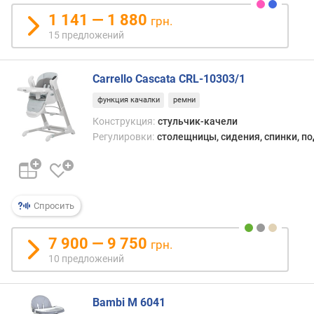
с
1 141 — 1 880
о
грн.
т
15 предложений
а
п
о
Carrello Cascata CRL-10303/1
д
функция качалки
ремни
н
Конструкция:
стульчик-качели
о
ж
Регулировки:
столещницы, сидения, спинки, п
к
и
(
у
Спросить
р
о
в
7 900 — 9 750
грн.
н
10 предложений
я
)
Bambi M 6041
в