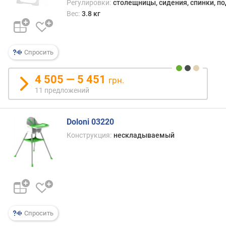
Регулировки:
столещницы, сидения, спинки, п
н
Вес:
3.8 кг
с
п
и
н
Спросить
к
и
4 505 — 5 451
грн.
(
11 предложений
п
о
л
Doloni 03220
о
ж
Конструкция:
нескладываемый
е
н
и
й
)
в
Спросить
ы