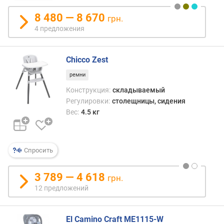
а
в
8 480 — 8 670
грн.
л
4 предложения
е
н
и
Chicco Zest
я
ремни
п
Конструкция:
складываемый
о
Регулировки:
столещницы, сидения
к
Вес:
4.5 кг
о
л
и
ч
Спросить
е
с
3 789 — 4 618
грн.
т
12 предложений
в
у
п
El Camino Craft ME1115-W
р