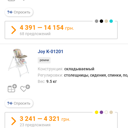
а
я
Спросить
н
а
г
4 391 — 14 154
грн.
р
68 предложений
у
з
к
Joy K-01201
а
ремни
(
к
Конструкция:
складываемый
г
Регулировки:
столещницы, сидения, спинки, п
)
Вес:
9.5 кг
в
ы
Спросить
с
о
т
3 241 — 4 321
грн.
а
23 предложения