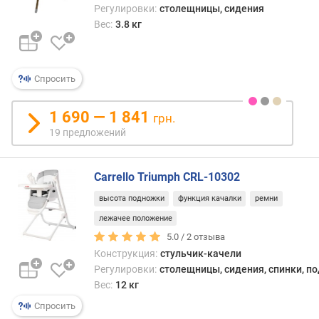
Регулировки:
столещницы, сидения
м
Вес:
3.8 кг
п
о
о
Спросить
т
з
ы
1 690 — 1 841
грн.
в
19 предложений
а
м
Carrello Triumph CRL-10302
п
высота подножки
функция качалки
ремни
о
д
лежачее положение
а
5.0 /
2
отзыва
т
Конструкция:
стульчик-качели
е
Регулировки:
столещницы, сидения, спинки, п
д
Вес:
12 кг
о
Спросить
б