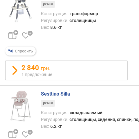
ремни
е
с
Конструкция:
трансформер
(
Регулировки:
столещницы
к
Вес:
8.6 кг
г
)
Спросить
2 840
грн.
1 предложение
Sesttino Silla
ремни
Конструкция:
складываемый
Регулировки:
столещницы, сидения, спинки, п
Вес:
6.2 кг