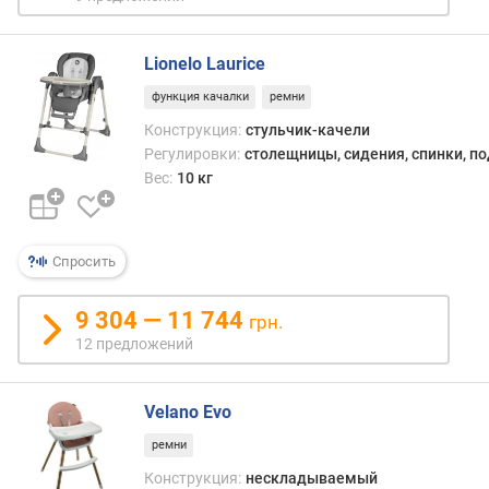
р
связ
о
с
г
весо
Lionelo Laurice
и
и
м
функция качалки
ремни
тран
Конструкция:
стульчик-качели
(из-
о
за
Регулировки:
столещницы, сидения, спинки, п
т
конс
Вес:
10 кг
д
особе
о
р
о
Спросить
г
и
9 304 — 11 744
х
грн.
к
12 предложений
д
е
ш
Velano Evo
е
ремни
в
Конструкция:
нескладываемый
ы