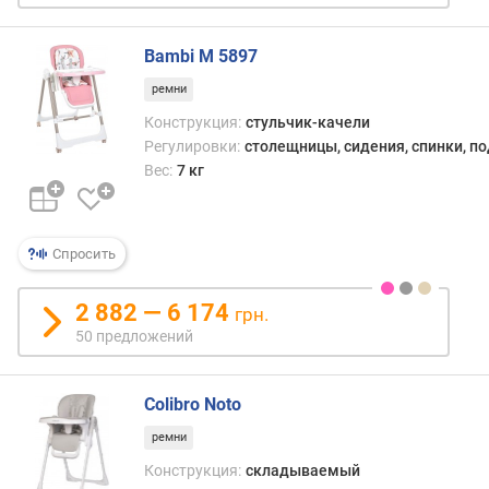
с
и
д
Bambi M 5897
е
ремни
н
ь
Конструкция:
стульчик-качели
я
Регулировки:
столещницы, сидения, спинки, п
(
Вес:
7 кг
у
р
о
в
Спросить
н
е
2 882 — 6 174
грн.
й
50 предложений
)
н
Colibro Noto
а
к
ремни
л
Конструкция:
складываемый
о