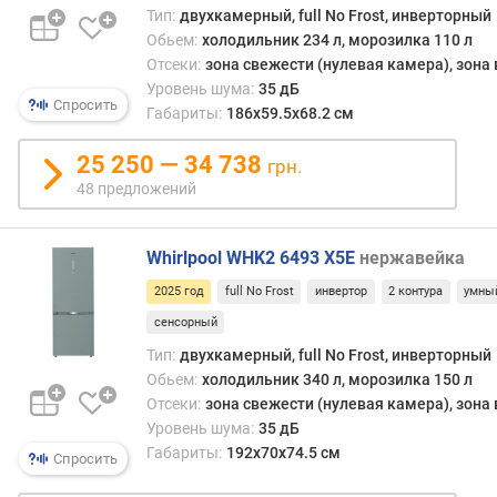
п
Тип:
двухкамерный, full No Frost, инверторный
о
Обьем:
холодильник 234 л, морозилка 110 л
л
Отсеки:
зона свежести (нулевая камера), зона
о
Уровень шума:
35 дБ
Спросить
ч
Габариты:
186х59.5х68.2 см
к
и
25 250 — 34 738
грн.
н
48 предложений
а
д
в
Whirlpool WHK2 6493 X5E
нержавейка
е
2025 год
full No Frost
инвертор
2 контура
умны
р
ц
сенсорный
е
Тип:
двухкамерный, full No Frost, инверторный
(
Обьем:
холодильник 340 л, морозилка 150 л
ш
Отсеки:
зона свежести (нулевая камера), зона
т
Уровень шума:
35 дБ
)
Габариты:
192х70х74.5 см
Спросить
т