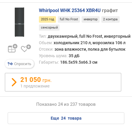
и
я
Whirlpool WHK 25364 XBR4U
графит
(
к
2025 год
full No Frost
инвертор
2 контура
г
сенсорный
/
Тип:
двухкамерный, full No Frost, инверторный
с
Обьем:
холодильник 210 л, морозилка 106 л
у
Отсеки:
зона влажности, полка для бутылок
т
Уровень шума:
35 дБ
к
Габариты:
186.5х59.5х66.3 см
и
Спросить
)
21 050
грн.
л
1 предложение
е
д
о
Показано 24 из 237 товаров
г
е
еще
24
товара
н
е
р