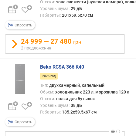
Отсеки:
зона свежести (нулевая камера), полк
к
Уровень шума:
29 дБ
а
Габариты:
201х59.5х70 см
м
е
Спросить
р
ы
24 999 — 27 480
грн.
(
2 предложения
л
)
Beko RCSA 366 K40
д
и
2025 год
с
Тип:
двухкамерный, капельный
п
Обьем:
холодильник 223 л, морозилка 120 л
е
Отсеки:
полка для бутылок
н
Уровень шума:
38 дБ
с
е
Габариты:
185.2х59.5х67 см
р
Спросить
х
о