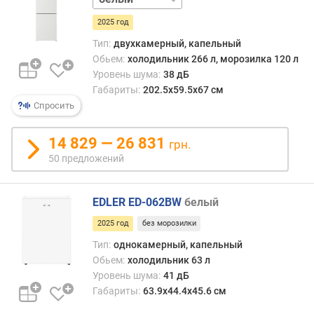
д
2025 год
л
о
Тип:
двухкамерный, капельный
ж
Обьем:
холодильник 266 л, морозилка 120 л
е
Уровень шума:
38 дБ
н
Габариты:
202.5х59.5х67 см
и
Спросить
й
14 829 — 26 831
грн.
о
50 предложений
б
щ
EDLER ED-062BW
белый
и
й
2025 год
без морозилки
о
Тип:
однокамерный, капельный
б
Обьем:
холодильник 63 л
ъ
Уровень шума:
41 дБ
е
м
Габариты:
63.9х44.4х45.6 см
(