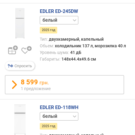
о
г
EDLER ED-245DW
и
нержавейка
м
2025 год
о
т
Тип:
двухкамерный, капельный
д
Обьем:
холодильник 137 л, морозилка 40 л
о
Уровень шума:
41 дБ
р
Габариты:
148х44.4х49.6 см
о
Спросить
г
и
8 599
х
грн.
к
1 предложение
д
е
ш
EDLER ED-118WH
е
нержавейка
в
ы
2025 год
м