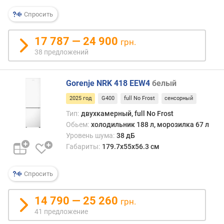
я
р
Спросить
н
о
17 787 — 24 900
грн.
с
38 предложений
т
и
Gorenje NRK 418 EEW4
белый
о
т
2025 год
G400
full No Frost
сенсорный
д
Тип:
двухкамерный, full No Frost
е
Обьем:
холодильник 188 л, морозилка 67 л
ш
Уровень шума:
38 дБ
е
Габариты:
179.7х55х56.3 см
в
ы
х
Спросить
к
д
14 790 — 25 260
грн.
о
41 предложение
р