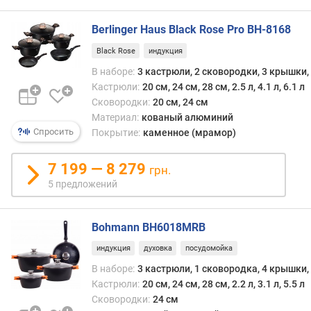
с
т
Berlinger Haus Black Rose Pro BH-8168
р
Black Rose
индукция
ю
л
В наборе:
3 кастрюли, 2 сковородки, 3 крышки
и
Кастрюли:
20 см, 24 см, 28 см, 2.5 л, 4.1 л, 6.1 л
(
Сковородки:
20 см, 24 см
с
Материал:
кованый алюминий
м
Спросить
Покрытие:
каменное (мрамор)
)
7 199 — 8 279
грн.
м
5 предложений
а
к
с
Bohmann BH6018MRB
.
р
индукция
духовка
посудомойка
а
В наборе:
3 кастрюли, 1 сковородка, 4 крышки,
з
Кастрюли:
20 см, 24 см, 28 см, 2.2 л, 3.1 л, 5.5 л
м
Сковородки:
24 см
е