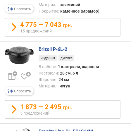
я
Материал:
алюминий
р
Спросить
Покрытие:
каменное (мрамор)
н
о
4 775 — 7 043
грн.
с
15 предложений
т
и
Brizoll P-6L-2
о
т
индукция
духовка
д
В наборе:
1 кастрюля, жаровня
е
Кастрюли:
28 см, 6 л
ш
Жаровня:
24 см
е
Материал:
чугун
в
Спросить
ы
х
1 873 — 2 495
к
грн.
д
5 предложений
о
р