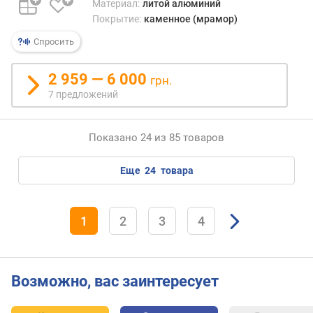
Материал:
литой алюминий
р
Покрытие:
каменное (мрамор)
к
а
Спросить
с
т
2 959 — 6 000
грн.
р
7 предложений
ю
л
и
Показано 24 из 85 товаров
(
с
м
еще
24
товара
)
м
1
2
3
4
и
н
.
о
Возможно, вас заинтересует
б
ъ