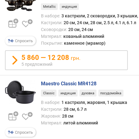
д
Metallic
индукция
м
е
В наборе:
3 кастрюли, 2 сковородки, 3 крышки
т
Кастрюли:
20 см, 24 см, 28 см, 2.5 л, 4.1 л, 6.1 л
о
Сковородки:
20 см, 24 см
в
Материал:
кованый алюминий
Спросить
Покрытие:
каменное (мрамор)
в
с
5 860 — 12 208
грн.
е
5 предложений
г
о
п
Maestro Classic MR4128
р
е
Classic
индукция
духовка
посудомойка
д
В наборе:
1 кастрюля, жаровня, 1 крышка
м
Кастрюли:
28 см, 6.7 л
е
Жаровня:
28 см
т
Материал:
литой алюминий
о
в
Спросить