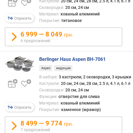
Кастрюли:
20 см, 24 см, 28 см, 2.5 л, 4.1 л, 6.1 л
с
Сковородки:
20 см, 24 см
а
Материал:
кованый алюминий
л
Спросить
Покрытие:
титановое
ь
н
6 999 — 8 049
грн.
ы
6 предложений
е
с
ъ
Berlinger Haus Aspen BH-7061
е
м
Aspen
индукция
н
В наборе:
3 кастрюли, 2 сковородки, 3 крышки
ы
Кастрюли:
20 см, 24 см, 28 см, 2.5 л, 4.1 л, 6.1 л
е
Сковородки:
20 см, 24 см
р
Функции:
отверстие для слива
у
Материал:
кованый алюминий
ч
Спросить
Покрытие:
каменное (мрамор)
к
и
8 499 — 9 774
грн.
т
7 предложений