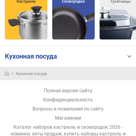
е
м
к
а
с
т
р
ю
л
Кухонная посуда
и
(
л
Кухонная посуда
)
о
Полная версия сайта
б
Конфиденциальность
ъ
е
Вопросы и пожелания по сайту
м
Магазинам
2
Каталог наборов кастрюль и сковородок 2026 -
к
новинки, хиты продаж,
купить наборы кастрюль и
а