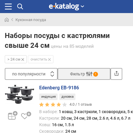
Кухонная посуда
Искали
раньше
Наборы посуды с кастрюлями
свыше 24 см
цены
на 85 моделей
> 24 см
очистить
по популярности
Фильтр
1
Сортировать
Edenberg EB-9186
п
индукция
духовка
о
п
4.0 /
1
отзыв
о
В наборе:
1 ковш, 3 кастрюли, 1 сковородка, 5
п
Кастрюли:
20 см, 24 см, 28 см, 2.6 л, 4.6 л, 6.7 л
у
Ковш:
16 см, 1.5 л
л
Сковородки:
24 см