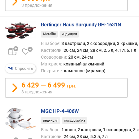
о
3 предложения
е
п
о
Berlinger Haus Burgundy BH-1631N
к
Metallic
индукция
р
ы
В наборе:
3 кастрюли, 2 сковородки, 3 крышки
т
Кастрюли:
20 см, 24 см, 28 см, 2.5 л, 4.1 л, 6.1 л
и
Сковородки:
20 см, 24 см
е
Материал:
кованый алюминий
Спросить
Покрытие:
каменное (мрамор)
м
и
6 429 — 6 499
грн.
н
3 предложения
.
р
а
MGC HP-4-406W
з
м
индукция
посудомойка
е
В наборе:
1 ковш, 2 кастрюли, 1 сковородка, 3
р
Кастрюли:
24 см, 28 см, 5.3 л, 7 л