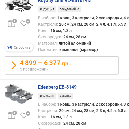
о
Royalty Line RL-ES1014M
г
индукция
посудомойка
и
В наборе:
1 ковш, 3 кастрюли, 2 сковородки, 4
м
Кастрюли:
20 см, 24 см, 28 см, 2.4 л, 4.1 л, 6.5 л
о
Ковш:
16 см, 1.3 л
т
Сковородки:
24 см, 28 см
д
Материал:
литой алюминий
Спросить
о
Покрытие:
каменное (мрамор)
р
о
4 899 — 6 377
грн.
г
5 предложений
и
х
к
Edenberg EB-8149
д
индукция
духовка
е
ш
В наборе:
1 ковш, 3 кастрюли, 2 сковородки, 3
е
Кастрюли:
20 см, 24 см, 28 см, 2.3 л, 4.5 л, 6.8 л
в
Ковш:
16 см, 1.3 л
ы
Сковородки:
24 см, 28 см
м