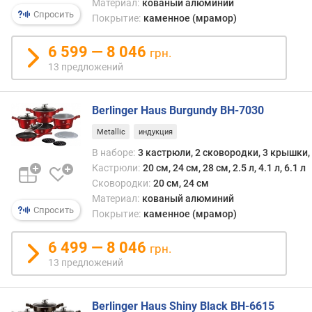
Материал:
кованый алюминий
д
Спросить
Покрытие:
каменное (мрамор)
л
о
6 599 — 8 046
грн.
ж
13 предложений
е
н
и
Berlinger Haus Burgundy BH-7030
й
Metallic
индукция
В наборе:
3 кастрюли, 2 сковородки, 3 крышки
о
Кастрюли:
20 см, 24 см, 28 см, 2.5 л, 4.1 л, 6.1 л
с
Сковородки:
20 см, 24 см
н
Материал:
кованый алюминий
о
Спросить
Покрытие:
каменное (мрамор)
в
н
6 499 — 8 046
ы
грн.
х
13 предложений
п
р
е
Berlinger Haus Shiny Black BH-6615