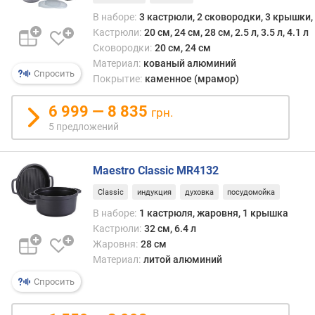
д
В наборе:
3 кастрюли, 2 сковородки, 3 крышки
к
Кастрюли:
20 см, 24 см, 28 см, 2.5 л, 3.5 л, 4.1 л
и
Сковородки:
20 см, 24 см
Материал:
кованый алюминий
о
Спросить
Покрытие:
каменное (мрамор)
с
н
6 999 — 8 835
о
грн.
в
5 предложений
н
ы
е
Maestro Classic MR4132
к
Classic
индукция
духовка
посудомойка
р
В наборе:
1 кастрюля, жаровня, 1 крышка
ы
ш
Кастрюли:
32 см, 6.4 л
к
Жаровня:
28 см
и
Материал:
литой алюминий
Спросить
к
р