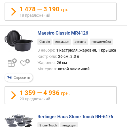
к
1 478 — 3 190
грн.
о
18 предложений
в
ш
Maestro Classic MR4126
к
а
Classic
индукция
духовка
посудомойка
с
В наборе:
1 кастрюля, жаровня, 1 крышка
т
Кастрюли:
26 см, 3.3 л
р
Жаровня:
26 см
ю
Материал:
литой алюминий
л
и
Спросить
с
1 359 — 4 936
грн.
к
20 предложений
о
в
о
Berlinger Haus Stone Touch BH-6176
р
о
Stone Touch
индукция