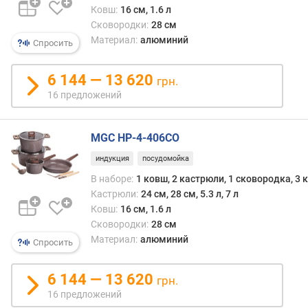
к
Ковш:
16 см, 1.6 л
а
Сковородки:
28 см
с
Материал:
алюминий
Спросить
т
р
ю
6 144 — 13 620
грн.
л
16 предложений
и
(
с
MGC HP-4-406CO
м
индукция
посудомойка
)
В наборе:
1 ковш, 2 кастрюли, 1 сковородка, 3
р
Кастрюли:
24 см, 28 см, 5.3 л, 7 л
а
Ковш:
16 см, 1.6 л
з
Сковородки:
28 см
м
Материал:
алюминий
Спросить
е
р
2
6 144 — 13 620
грн.
к
16 предложений
а