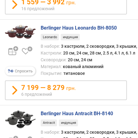
1 559 — 3 992
ы
грн.
ш
16 предложений
к
и
д
Berlinger Haus Leonardo BH-8050
л
Leonardo
индукция
я
х
В наборе:
3 кастрюли, 2 сковородки, 3 крышки
р
Кастрюли:
20 см, 24 см, 28 см, 2.5 л, 4.1 л, 6.1 л
а
Сковородки:
20 см, 24 см
н
Материал:
кованый алюминий
Спросить
е
Покрытие:
титановое
н
и
7 199 — 8 279
грн.
я
6 предложений
у
н
Berlinger Haus Antracit BH-8140
и
в
Antracit
индукция
е
В наборе:
3 кастрюли, 2 сковородки, 3 крышки
р