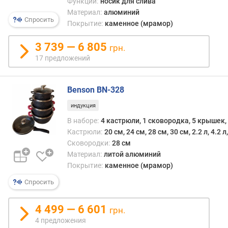
Функции:
носик для слива
Материал:
алюминий
п
Спросить
Покрытие:
каменное (мрамор)
о
о
3 739 — 6 805
грн.
т
17 предложений
з
ы
в
Benson BN-328
а
м
индукция
В наборе:
4 кастрюли, 1 сковородка, 5 крышек,
п
Кастрюли:
20 см, 24 см, 28 см, 30 см, 2.2 л, 4.2 л,
о
Сковородки:
28 см
д
Материал:
литой алюминий
а
Покрытие:
каменное (мрамор)
т
е
Спросить
д
о
4 499 — 6 601
б
грн.
а
4 предложения