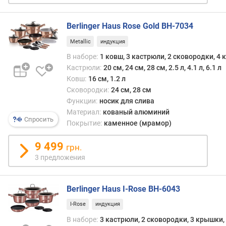
о
л
щ
Berlinger Haus Rose Gold BH-7034
и
Metallic
индукция
н
В наборе:
1 ковш, 3 кастрюли, 2 сковородки, 
а
д
Кастрюли:
20 см, 24 см, 28 см, 2.5 л, 4.1 л, 6.1 л
н
Ковш:
16 см, 1.2 л
а
Сковородки:
24 см, 28 см
(
Функции:
носик для слива
м
Материал:
кованый алюминий
Спросить
м
Покрытие:
каменное (мрамор)
)
9 499
грн.
т
3 предложения
о
л
щ
Berlinger Haus I-Rose BH-6043
и
н
I-Rose
индукция
а
В наборе:
3 кастрюли, 2 сковородки, 3 крышки