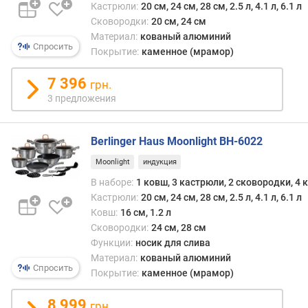
с
Кастрюли:
20 см, 24 см, 28 см, 2.5 л, 4.1 л, 6.1 л
т
Сковородки:
20 см, 24 см
е
Материал:
кованый алюминий
н
Спросить
Покрытие:
каменное (мрамор)
о
к
7 396
грн.
(
3 предложения
м
м
)
Berlinger Haus Moonlight BH-6022
а
Moonlight
индукция
н
В наборе:
1 ковш, 3 кастрюли, 2 сковородки, 
т
Кастрюли:
20 см, 24 см, 28 см, 2.5 л, 4.1 л, 6.1 л
и
Ковш:
16 см, 1.2 л
п
Сковородки:
24 см, 28 см
р
Функции:
носик для слива
и
Материал:
кованый алюминий
г
Спросить
а
Покрытие:
каменное (мрамор)
р
н
8 999
грн.