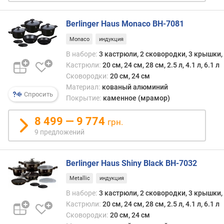
в
л
е
Berlinger Haus Monaco BH-7081
н
Monaco
индукция
и
В наборе:
3 кастрюли, 2 сковородки, 3 крышки
я
Кастрюли:
20 см, 24 см, 28 см, 2.5 л, 4.1 л, 6.1 л
п
Сковородки:
20 см, 24 см
о
Материал:
кованый алюминий
Спросить
к
Покрытие:
каменное (мрамор)
о
л
8 499 — 9 774
грн.
и
9 предложений
ч
е
с
Berlinger Haus Shiny Black BH-7032
т
Metallic
индукция
в
у
В наборе:
3 кастрюли, 2 сковородки, 3 крышки
п
Кастрюли:
20 см, 24 см, 28 см, 2.5 л, 4.1 л, 6.1 л
р
Сковородки:
20 см, 24 см
е