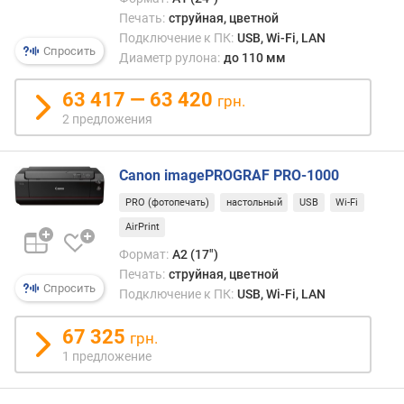
Печать:
струйная, цветной
ш
Подключение к ПК:
USB, Wi-Fi, LAN
и
Спросить
Диаметр рулона:
до 110 мм
р
и
63 417 — 63 420
грн.
н
2 предложения
а
н
о
Canon imagePROGRAF PRO-1000
с
и
PRO (фотопечать)
настольный
USB
Wi-Fi
т
AirPrint
е
Формат:
A2 (17")
л
Печать:
струйная, цветной
я
Спросить
Подключение к ПК:
USB, Wi-Fi, LAN
(
м
67 325
и
грн.
н
1 предложение
)
(