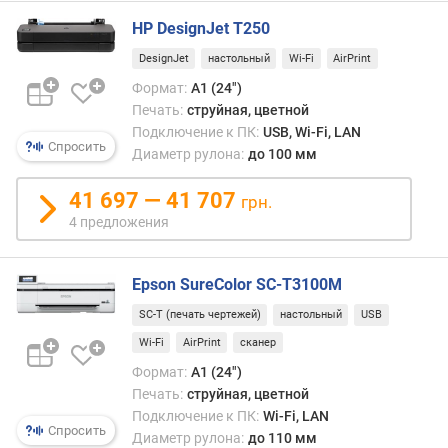
т
HP DesignJet T250
и
(
DesignJet
настольный
Wi-Fi
AirPrint
м
Формат:
A1 (24")
²
Печать:
струйная, цветной
/
Подключение к ПК:
USB, Wi-Fi, LAN
ч
Спросить
Диаметр рулона:
до 100 мм
)
41 697 — 41 707
в
грн.
р
4 предложения
е
м
я
Epson SureColor SC-T3100M
п
SC-T (печать чертежей)
настольный
USB
е
ч
Wi-Fi
AirPrint
сканер
а
Формат:
A1 (24")
т
Печать:
струйная, цветной
и
Подключение к ПК:
Wi-Fi, LAN
л
Спросить
Диаметр рулона:
до 110 мм