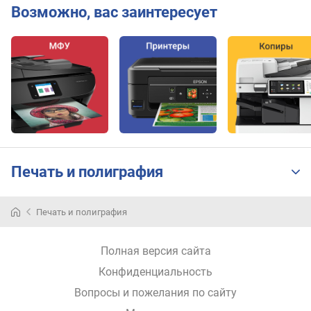
м
Возможно, вас заинтересует
м
)
ш
и
р
и
н
а
н
о
Печать и полиграфия
с
и
т
Печать и полиграфия
е
л
Полная версия сайта
я
(
Конфиденциальность
м
Вопросы и пожелания по сайту
а
к