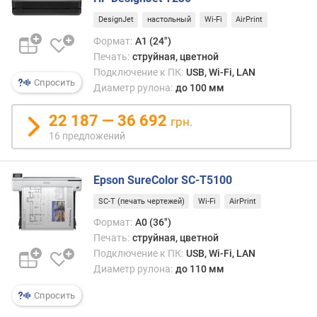
г
детал
и
DesignJet
настольный
Wi-Fi
AirPrint
С
м
друго
Формат:
A1 (24")
сторо
Печать:
струйная, цветной
о
эта
Подключение к ПК:
USB, Wi-Fi, LAN
т
Спросить
техно
Диаметр рулона:
до 100 мм
д
слаб
о
подх
22 187 — 36 692
грн.
р
для
16 предложений
о
печат
г
в
и
боль
Epson SureColor SC-T5100
х
колич
к
SC-T (печать чертежей)
Wi-Fi
AirPrint
проц
д
идет
Формат:
A0 (36")
е
отно
Печать:
струйная, цветной
ш
медл
Подключение к ПК:
USB, Wi-Fi, LAN
е
а
Диаметр рулона:
до 110 мм
в
отпеч
ы
полу
Спросить
м
дорож