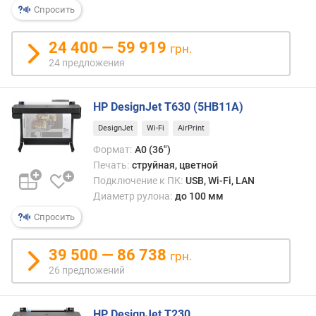
черни
Спросить
р
«вып
н
голо
о
24 400 — 59 919
на
грн.
с
носит
24 предложения
т
Стру
и
плот
сами
HP DesignJet T630 (5HB11A)
о
по
т
DesignJet
Wi-Fi
AirPrint
себе
д
отно
Формат:
A0 (36")
е
недор
Печать:
струйная, цветной
ш
при
Подключение к ПК:
USB, Wi-Fi, LAN
е
этом
Диаметр рулона:
до 100 мм
в
они
Спросить
ы
спос
х
обесп
к
39 500 — 86 738
полн
грн.
д
печат
26 предложений
о
с
р
весь
о
высо
HP DesignJet T230