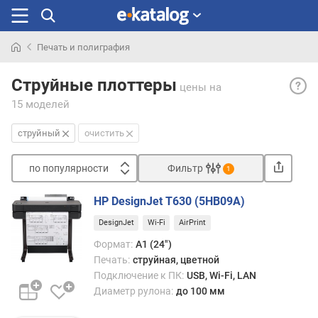
Печать и полиграфия
Искали
Стру
раньше
Струйные плоттеры
цены
на
— стр
15 моделей
техно
анал
струйный
очистить
той,
что
по популярности
Фильтр
прим
1
в
Сортировать
принт
HP DesignJet T630 (5HB09A)
п
изоб
DesignJet
Wi-Fi
AirPrint
о
форм
п
при
Формат:
A1 (24")
о
помо
Печать:
струйная, цветной
п
микр
Подключение к ПК:
USB, Wi-Fi, LAN
у
капе
Диаметр рулона:
до 100 мм
л
жидк
я