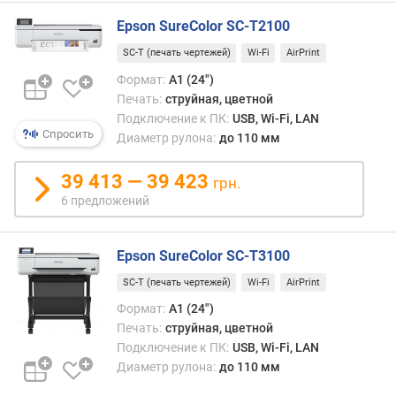
д
л
Epson SureColor SC-T2100
о
SC-T (печать чертежей)
Wi-Fi
AirPrint
ж
е
Формат:
A1 (24")
н
Печать:
струйная, цветной
и
Подключение к ПК:
USB, Wi-Fi, LAN
й
Спросить
Диаметр рулона:
до 110 мм
39 413 — 39 423
грн.
м
6 предложений
а
к
с
Epson SureColor SC-T3100
.
р
SC-T (печать чертежей)
Wi-Fi
AirPrint
а
Формат:
A1 (24")
з
Печать:
струйная, цветной
р
Подключение к ПК:
USB, Wi-Fi, LAN
е
Диаметр рулона:
до 110 мм
ш
е