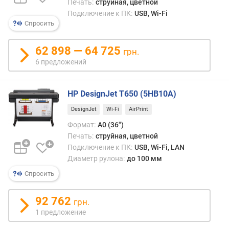
нужн
Печать:
струйная, цветной
л
либо
Подключение к ПК:
USB, Wi-Fi
е
прим
Спросить
н
защи
и
покры
62 898 — 64 725
я
грн.
либо
6 предложений
поль
п
боле
о
усто
к
HP DesignJet T650 (5HB10A)
техно
о
—
DesignJet
Wi-Fi
AirPrint
л
напри
и
Формат:
A0 (36")
УФ
ч
Печать:
струйная, цветной
или
е
Подключение к ПК:
USB, Wi-Fi, LAN
соль
с
Диаметр рулона:
до 100 мм
т
Спросить
в
у
п
92 762
грн.
р
1 предложение
е