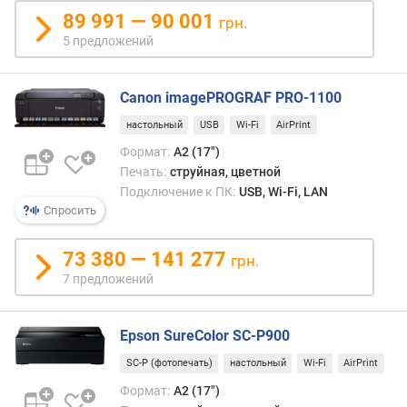
чем,
89 991 — 90 001
п
грн.
к
о
5 предложений
приме
о
лазе
т
Кром
з
Canon imagePROGRAF PRO-1100
того,
ы
матер
настольный
USB
Wi-Fi
AirPrint
в
расп
а
Формат:
A2 (17")
на
м
Печать:
струйная, цветной
тако
Подключение к ПК:
USB, Wi-Fi, LAN
плотт
п
Спросить
изна
о
подхо
д
толь
73 380 — 141 277
грн.
а
для
7 предложений
т
прим
е
внутр
д
поме
Epson SureColor SC-P900
о
для
б
SC-P (фотопечать)
настольный
Wi-Fi
AirPrint
нару
а
уста
Формат:
A2 (17")
в