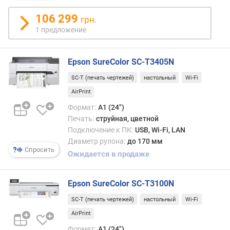
и
с
106 299
грн.
т
1 предложение
а
(
с
Epson SureColor SC-T3405N
)
SC-T (печать чертежей)
настольный
Wi-Fi
о
AirPrint
б
Формат:
A1 (24")
ъ
Печать:
струйная, цветной
е
м
Подключение к ПК:
USB, Wi-Fi, LAN
к
Диаметр рулона:
до 170 мм
Спросить
а
Ожидается в продаже
п
л
Epson SureColor SC-T3100N
и
(
SC-T (печать чертежей)
настольный
Wi-Fi
п
AirPrint
л
)
Формат:
A1 (24")