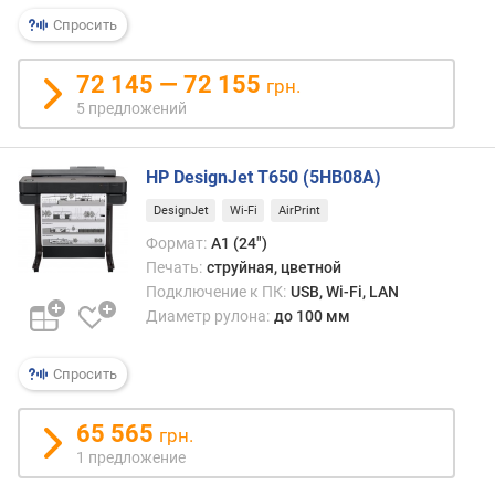
н
Спросить
и
е
72 145 — 72 155
грн.
(
5 предложений
d
p
i
HP DesignJet T650 (5HB08A)
)
DesignJet
Wi-Fi
AirPrint
C
Формат:
A1 (24")
к
Печать:
струйная, цветной
о
Подключение к ПК:
USB, Wi-Fi, LAN
р
Диаметр рулона:
до 100 мм
о
с
т
Спросить
ь
п
65 565
грн.
е
1 предложение
ч
а