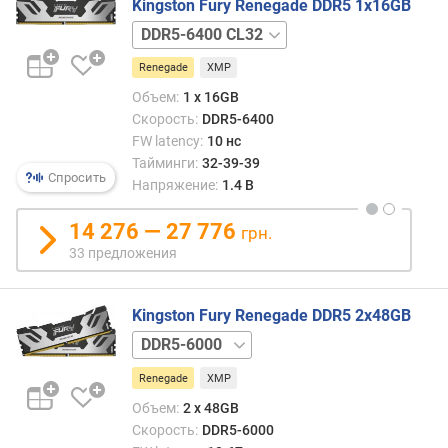
ь
Kingston Fury Renegade DDR5 1x16GB
DDR5-
F
7600
i
Renegade
XMP
CL38
r
DDR5-
Объем:
1 x 16GB
s
8000
Скорость:
DDR5-6400
t
CL38
FW latency:
10 нс
W
Тайминги:
32-39-39
o
Спросить
Напряжение:
1.4 В
r
d
14 276 — 27 776
L
грн.
a
33 предложения
t
e
n
Kingston Fury Renegade DDR5 2x48GB
c
DDR5-
y
6400
(
Renegade
XMP
н
Объем:
2 x 48GB
с
Скорость:
DDR5-6000
)