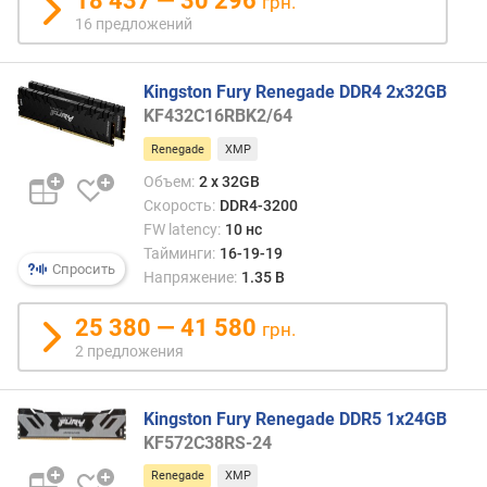
18 437 — 30 296
грн.
п
16 предложений
а
м
я
Kingston Fury Renegade DDR4 2x32GB
т
KF432C16RBK2/64
и
Renegade
XMP
с
Объем:
2 x 32GB
к
Скорость:
DDR4-3200
о
FW latency:
10 нс
р
о
Тайминги:
16-19-19
Спросить
с
Напряжение:
1.35 В
т
ь
25 380 — 41 580
грн.
(
2 предложения
M
T
/
Kingston Fury Renegade DDR5 1x24GB
s
KF572C38RS-24
)
Renegade
XMP