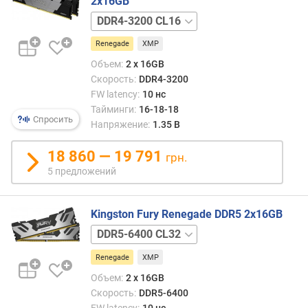
2x16GB
ы
DDR4-
м
3600
Renegade
XMP
CL16
п
DDR4-
Объем:
2 х 16GB
о
4266
Скорость:
DDR4-3200
о
CL19
FW latency:
10 нс
т
Тайминги:
16-18-18
з
Спросить
ы
Напряжение:
1.35 В
в
а
18 860 — 19 791
грн.
м
5 предложений
п
о
Kingston Fury Renegade DDR5 2x16GB
д
DDR5-
а
7200
т
Renegade
XMP
CL38
е
DDR5-
Объем:
2 х 16GB
д
7600
Скорость:
DDR5-6400
о
CL38
FW latency:
10 нс