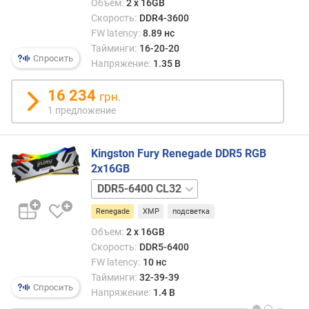
чипо
Объем:
2 х 16GB
у
памя
Скорость:
DDR4-3600
л
она
FW latency:
8.89 нс
я
не
Тайминги:
16-20-20
р
подв
Спросить
Напряжение:
1.35 В
н
в
о
самы
16 234
с
грн.
непо
т
1 предложение
моме
и
о
Kingston Fury Renegade DDR5 RGB
т
2x16GB
д
DDR5-
е
7200
ш
Renegade
XMP
подсветка
CL38
е
DDR5-
Объем:
2 х 16GB
в
7600
Скорость:
DDR5-6400
ы
CL38
FW latency:
10 нс
х
DDR5-
Тайминги:
32-39-39
к
8000
Спросить
Напряжение:
1.4 В
д
CL38