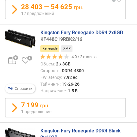
о
28 403 — 54 625
р
грн.
о
12 предложений
г
и
Kingston Fury Renegade DDR4 2x8GB
м
KF448C19RBK2/16
о
Renegade
XMP
т
4.0 /
2
отзыва
д
Объем:
2 x 8GB
о
Скорость:
DDR4-4800
р
о
FW latency:
7.92 нс
г
Тайминги:
19-26-26
Спросить
и
Напряжение:
1.5 В
х
к
7 199
грн.
д
1 предложение
е
ш
е
Kingston Fury Renegade DDR4 Black
в