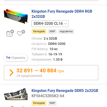
р
е
Kingston Fury Renegade DDR4 RGB
д
2x32GB
л
DDR4-
о
3600
ж
Renegade
XMP
подсветка
CL18
е
Объем:
2 x 32GB
н
Скорость:
DDR4-3200
и
FW latency:
10 нс
й
Тайминги:
16-19-19
Спросить
Напряжение:
1.35 В
о
б
32 891 — 40 884
грн.
ъ
29 предложений
е
м
п
Kingston Fury Renegade DDR5 2x32GB
а
KF564C32RSK2-64
м
Renegade
XMP
я