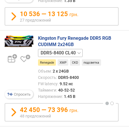
Напряжение:
1.35 В
CL19
DDR4-
10 536 — 13 125
грн.
5333
27 предложений
CL20
Kingston Fury Renegade DDR5 RGB
CUDIMM 2x24GB
DDR5-
8800
Renegade
XMP
CKD
подсветка
CL42
Объем:
2 x 24GB
Скорость:
DDR5-8400
FW latency:
9.52 нс
Тайминги:
40-52-52
Спросить
Напряжение:
1.45 В
42 450 — 73 396
грн.
48 предложений