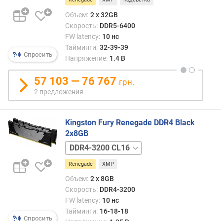
Объем:
2 x 32GB
Скорость:
DDR5-6400
FW latency:
10 нс
Тайминги:
32-39-39
Спросить
Напряжение:
1.4 В
57 103 — 76 767
грн.
2 предложения
Kingston Fury Renegade DDR4 Black
2x8GB
DDR4-
3600
Renegade
XMP
CL16
DDR4-
Объем:
2 x 8GB
4000
Скорость:
DDR4-3200
CL19
FW latency:
10 нс
DDR4-
Тайминги:
16-18-18
4266
Спросить