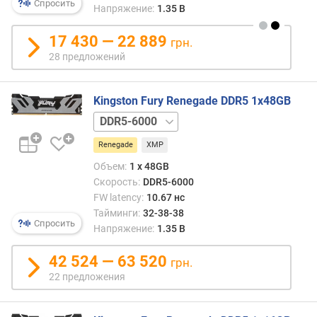
Спросить
(
Напряжение:
1.35 В
М
Б
17 430 — 22 889
грн.
/
28 предложений
с
)
Kingston Fury Renegade DDR5 1x48GB
C
DDR5-
A
6400
S
Renegade
XMP
-
Объем:
1 x 48GB
л
Скорость:
DDR5-6000
а
FW latency:
10.67 нс
т
е
Тайминги:
32-38-38
Спросить
н
Напряжение:
1.35 В
т
н
42 524 — 63 520
грн.
о
22 предложения
с
т