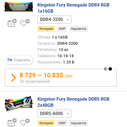
Kingston Fury Renegade DDR4 RGB
1x16GB
DDR4-
3600
Renegade
XMP
подсветка
Объем:
1 x 16GB
Скорость:
DDR4-3200
FW latency:
10 нс
Тайминги:
16-18-18
Спросить
Напряжение:
1.35 В
8 729 — 10 835
грн.
26 предложений
Kingston Fury Renegade DDR5 RGB
2x48GB
DDR5-
6400
Renegade
XMP
подсветка