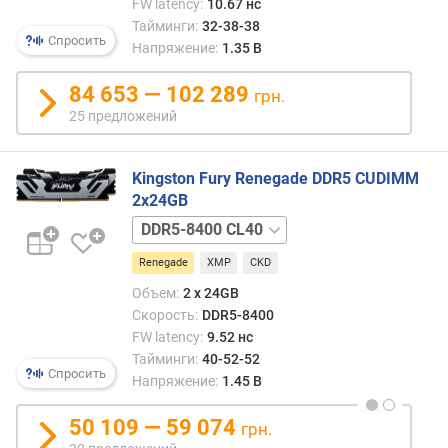
FW latency:
10.67 нс
Тайминги:
32-38-38
р
Спросить
Напряжение:
1.35 В
а
б
84 653 — 102 289
грн.
о
25 предложений
ч
е
е
Kingston Fury Renegade DDR5 CUDIMM
н
2x24GB
а
п
DDR5-
р
8800
я
Renegade
XMP
CKD
CL42
ж
Объем:
2 x 24GB
е
Скорость:
DDR5-8400
н
FW latency:
9.52 нс
и
Тайминги:
40-52-52
е
Спросить
Напряжение:
1.45 В
(
В
50 109 — 59 074
грн.
)