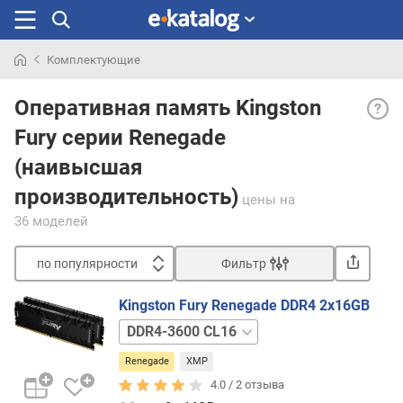
Комплектующие
Искали
Чист
раньше
Оперативная память Kingston
овер
Fury серии Renegade
памя
с
(наивысшая
отли
производительность)
соче
цены
на
и
36 моделей
высо
такт
по популярности
Фильтр
часто
Сортировать
и
Kingston Fury Renegade DDR4 2x16GB
низк
п
DDR4-
латен
о
4600
Благо
п
Renegade
XMP
CL19
испо
о
отбо
4.0 /
2
отзыва
п