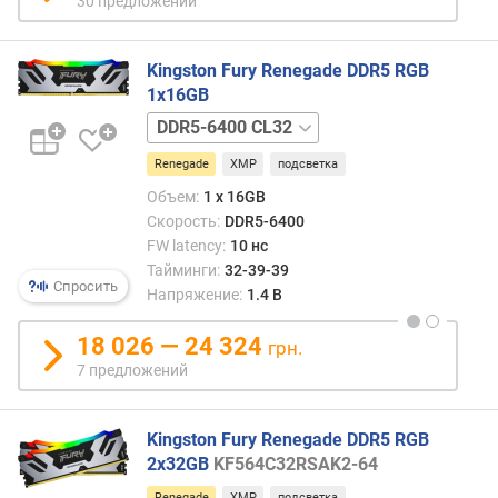
30 предложений
в
ы
Kingston Fury Renegade DDR5 RGB
с
1x16GB
о
т
DDR5-
а
7600
Renegade
XMP
подсветка
п
CL38
л
Объем:
1 x 16GB
а
Скорость:
DDR5-6400
н
FW latency:
10 нс
к
Тайминги:
32-39-39
и
Спросить
Напряжение:
1.4 В
(
м
18 026 — 24 324
грн.
м
7 предложений
)
Kingston Fury Renegade DDR5 RGB
2x32GB
KF564C32RSAK2-64
Renegade
XMP
подсветка