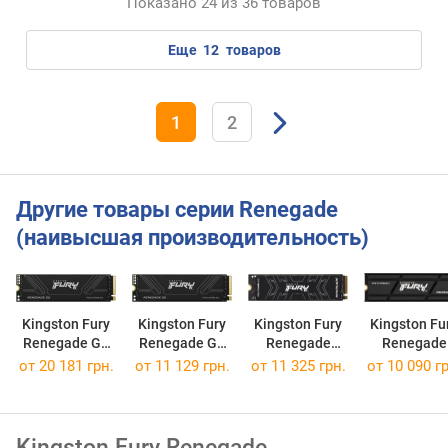
Показано 24 из 36 товаров
еще
12
товаров
1
2
Другие товары серии Renegade
(наивысшая производительность)
Kingston Fury
Kingston Fury
Kingston Fury
Kingston Fu
Renegade G5
Renegade G5
Renegade
Renegade
SFYR2S/2T0
SFYR2S/1T0
SFYRS/1000G
SFYRSK/100
от
20 181 грн.
от
11 129 грн.
от
11 325 грн.
от
10 090 гр
Kingston Fury Renegade