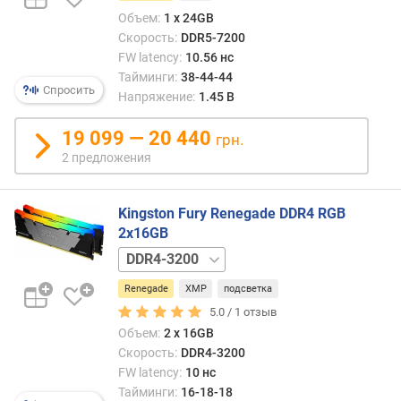
п
Объем:
1 x 24GB
р
Скорость:
DDR5-7200
о
FW latency:
10.56 нс
п
Тайминги:
38-44-44
у
Спросить
Напряжение:
1.45 В
с
к
19 099 — 20 440
грн.
н
2 предложения
а
я
с
Kingston Fury Renegade DDR4 RGB
п
2x16GB
о
DDR4-
с
3600
о
Renegade
XMP
подсветка
б
5.0 /
1
отзыв
н
о
Объем:
2 х 16GB
с
Скорость:
DDR4-3200
т
FW latency:
10 нс
ь
Тайминги:
16-18-18