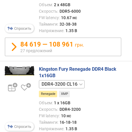
Объем:
2 x 48GB
Скорость:
DDR5-6000
FW latency:
10.67 нс
Тайминги:
32-38-38
Спросить
Напряжение:
1.35 В
84 619 — 108 961
грн.
27 предложений
Kingston Fury Renegade DDR4 Black
1x16GB
DDR4-
3600
Renegade
XMP
CL16
Объем:
1 x 16GB
Скорость:
DDR4-3200
FW latency:
10 нс
Тайминги:
16-18-18
Спросить
Напряжение:
1.35 В