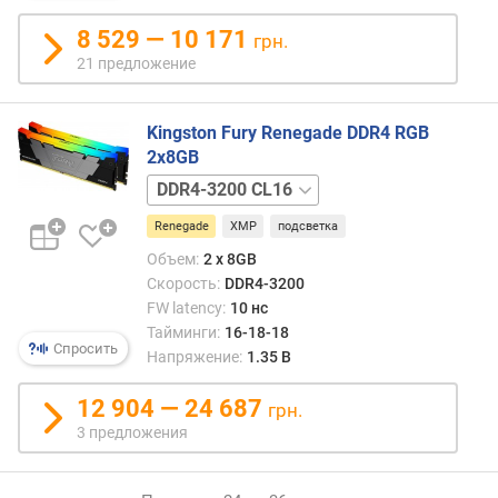
8 529 — 10 171
грн.
21 предложение
Kingston Fury Renegade DDR4 RGB
2x8GB
DDR4-
3600
Renegade
XMP
подсветка
CL16
Объем:
2 x 8GB
Скорость:
DDR4-3200
FW latency:
10 нс
Тайминги:
16-18-18
Спросить
Напряжение:
1.35 В
12 904 — 24 687
грн.
3 предложения