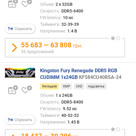
т
Объем:
2 x 32GB
и
Скорость:
DDR5-6400
к
FW latency:
10 нс
о
Тайминги:
32-39-39
м
Спросить
Напряжение:
1.4 В
п
л
55 683 — 63 808
грн.
е
36 предложений
к
т
а
Kingston Fury Renegade DDR5 RGB
(
CUDIMM 1x24GB
KF584CU40RSA-24
Г
Б
Renegade
XMP
CKD
подсветка
)
Объем:
1 x 24GB
Скорость:
DDR5-8400
о
FW latency:
9.52 нс
б
Тайминги:
40-52-52
ъ
Спросить
Напряжение:
1.45 В
е
м