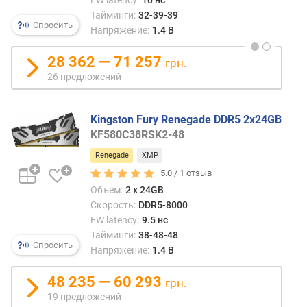
б
DDR5-
Тайминги:
32-39-39
а
8000
Спросить
Напряжение:
1.4 В
в
CL38
л
28 362 — 71 257
е
грн.
н
26 предложений
и
я
Kingston Fury Renegade DDR5 2x24GB
п
KF580C38RSK2-48
о
Renegade
XMP
к
5.0 /
1
отзыв
о
Объем:
2 x 24GB
л
и
Скорость:
DDR5-8000
ч
FW latency:
9.5 нс
е
Тайминги:
38-48-48
Спросить
с
Напряжение:
1.4 В
т
в
48 235 — 60 293
грн.
у
19 предложений
п