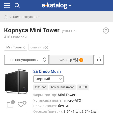
Комплектующие
Искали
Mini
раньше
Корпуса Mini Tower
цены
на
Tower
416 моделей
— на
комп
Mini Tower
очистить
разн
«тауэ
по популярности
Фильтр
—
1
корп
Сортировать
верт
2E Credo Mesh
п
комп
белый
о
разм
п
обыч
2025 год
без вентиляторов
USB-C
о
под
Форм-фактор:
Mini Tower
п
столо
Установка платы:
micro-ATX
у
Боль
Блок питания:
без БП
л
подо
Отсеков (внутри):
3.5" - 1 шт, 2.5" - 2 шт
я