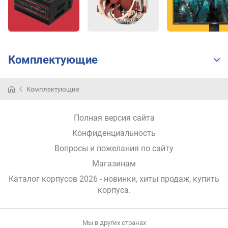
я
(
ш
т
)
Комплектующие
у
с
Комплектующие
т
а
н
Полная версия сайта
о
Конфиденциальность
в
л
Вопросы и пожелания по сайту
е
Магазинам
н
Каталог корпусов 2026 - новинки, хиты продаж,
купить
н
корпуса
.
ы
х
в
е
Мы в других странах