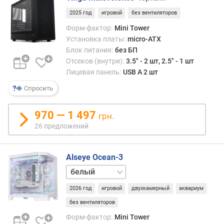
о
(
2025 год
игровой
без вентиляторов
м
Форм-фактор:
Mini Tower
м
Установка платы:
micro-ATX
)
Блок питания:
без БП
Отсеков (внутри):
3.5" - 2 шт, 2.5" - 1 шт
в
Лицевая панель:
USB A 2 шт
ы
с
Спросить
о
т
970 — 1 497
а
грн.
(
26 предложений
ш
и
Alseye Ocean-3
р
и
черный
н
а
2026 год
игровой
двухкамерный
аквариум
)
без вентиляторов
в
Форм-фактор:
Mini Tower
и