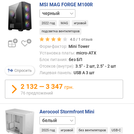
д
MSI MAG FORGE M100R
л
белый
о
ж
2022 год
MAG
игровой
е
подсветка вентиляторов
н
и
4.0 /
1
отзыв
й
Форм-фактор:
Mini Tower
Установка платы:
micro-ATX
Блок питания:
без БП
в
Отсеков (внутри):
3.5" - 2 шт, 2.5" - 2 шт
ы
Спросить
Лицевая панель:
USB A 3 шт
с
о
2 132 — 3 347
грн.
т
76 предложений
а
ш
Aerocool Stormfront Mini
и
черный
р
и
2025 год
игровой
без вентиляторов
USB-C
н