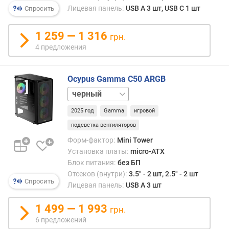
корп
Лицевая панель:
USB A 3 шт, USB C 1 шт
р
Спросить
имею
н
шири
о
до
1 259 — 1 316
грн.
с
20
4 предложения
т
см
и
высо
до
Ocypus Gamma C50 ARGB
о
40
белый
т
см
д
и,
2025 год
Gamma
игровой
е
соотв
подсветка вентиляторов
ш
небо
е
коли
Форм-фактор:
Mini Tower
в
слот
Установка платы:
micro-ATX
ы
5,25"
Блок питания:
без БП
х
и
Отсеков (внутри):
3.5" - 2 шт, 2.5" - 2 шт
к
Спросить
3,5"
Лицевая панель:
USB A 3 шт
д
для
о
уста
1 499 — 1 993
грн.
р
пери
6 предложений
о
Mini