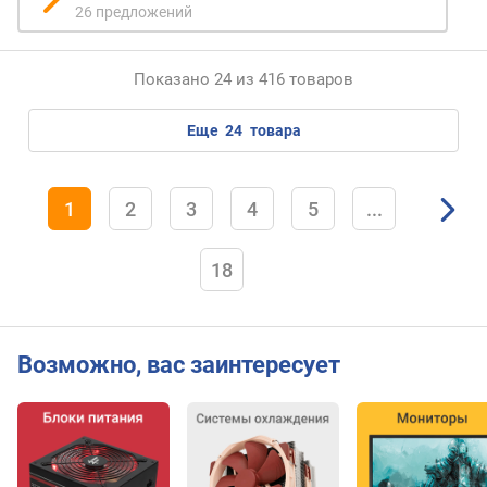
р
26 предложений
с
т
и
Показано 24 из 416 товаров
й
п
еще
24
товара
о
д
с
1
2
3
4
5
...
л
о
т
18
ы
р
а
с
Возможно, вас заинтересует
ш
и
р
е
н
и