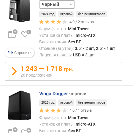
белый
т
2024 год
игровой
без вентиляторов
о
4.0 /
2
отзыва
л
Форм-фактор:
Mini Tower
щ
Установка платы:
micro-ATX
и
Блок питания:
без БП
н
а
Отсеков (внутри):
3.5" - 2 шт, 2.5" - 1 шт
Спросить
б
Лицевая панель:
USB A 3 шт
о
к
1 243 — 1 718
грн.
о
26 предложений
в
ы
х
Vinga Dagger
черный
с
2025 год
игровой
без вентиляторов
т
4.0 /
1
отзыв
е
н
Форм-фактор:
Mini Tower
о
Установка платы:
micro-ATX
к
Блок питания:
без БП