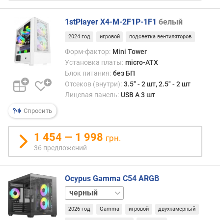
г
Tower
и
попу
1stPlayer X4-M-2F1P-1F1
белый
м
в
2024 год
игровой
подсветка вентиляторов
частн
о
сред
Форм-фактор:
Mini Tower
т
офис
Установка платы:
micro-ATX
д
ПК,
Блок питания:
без БП
о
для
Отсеков (внутри):
3.5" - 2 шт, 2.5" - 2 шт
р
кото
Лицевая панель:
USB A 3 шт
о
высо
г
прои
Спросить
и
не
х
являе
1 454 — 1 998
грн.
к
крити
д
36 предложений
е
ш
Ocypus Gamma C54 ARGB
е
в
белый
ы
м
2026 год
Gamma
игровой
двухкамерный