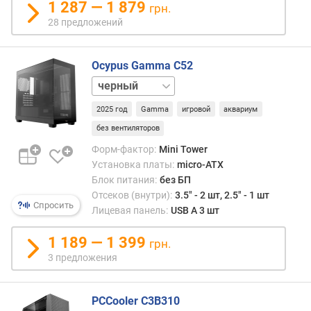
а
1 287 — 1 879
грн.
к
28 предложений
у
л
е
Ocypus Gamma C52
р
белый
а
,
2025 год
Gamma
игровой
аквариум
д
без вентиляторов
о
(
Форм-фактор:
Mini Tower
м
Установка платы:
micro-ATX
м
Блок питания:
без БП
)
Отсеков (внутри):
3.5" - 2 шт, 2.5" - 1 шт
Спросить
Лицевая панель:
USB A 3 шт
в
е
1 189 — 1 399
грн.
с
3 предложения
(
к
г
PCCooler C3B310
)