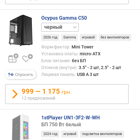
н
о
г
Ocypus Gamma C50
о
белый
Б
П
2026 год
Gamma
игровой
без вентиляторов
(
В
Форм-фактор:
Mini Tower
т
Установка платы:
micro-ATX
)
Блок питания:
без БП
Отсеков (внутри):
3.5" - 2 шт, 2.5" - 2 шт
о
Лицевая панель:
USB A 3 шт
Спросить
т
с
999 — 1 175
грн.
е
12 предложений
к
о
в
1stPlayer UN1-3F2-W-WH
5
БП 750 Вт белый
,
2
2024 год
игровой
подсветка вентиляторов
5