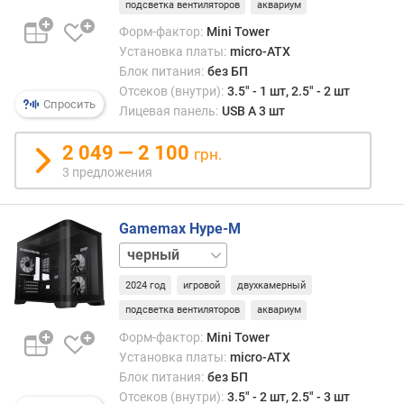
подсветка вентиляторов
аквариум
п
Форм-фактор:
Mini Tower
о
Установка платы:
micro-ATX
о
Блок питания:
без БП
т
Отсеков (внутри):
3.5" - 1 шт, 2.5" - 2 шт
з
Спросить
Лицевая панель:
USB A 3 шт
ы
в
2 049 — 2 100
а
грн.
м
3 предложения
п
о
Gamemax Hype-M
д
белый
а
т
2024 год
игровой
двухкамерный
е
подсветка вентиляторов
аквариум
д
Форм-фактор:
Mini Tower
о
Установка платы:
micro-ATX
б
Блок питания:
без БП
а
в
Отсеков (внутри):
3.5" - 2 шт, 2.5" - 3 шт