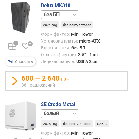
Delux MK310
к
о
БП
в
400 Вт
БП
2024 год
без вентиляторов
3
450 Вт
БП
,
500 Вт
Форм-фактор:
Mini Tower
5
Установка платы:
micro-ATX
"
Блок питания:
без БП
(
Отсеков (внутри):
3.5" - 1 шт
ш
Лицевая панель:
USB A 2 шт
Спросить
т
)
680 — 2 640
грн.
в
38 предложений
н
у
т
2E Credo Metal
р
черный
е
н
2025 год
без вентиляторов
USB-C
н
Форм-фактор:
Mini Tower
и