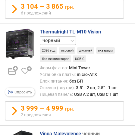
м
3 104 — 3 865
грн.
м
6 предложений
)
д
Thermalright TL-M10 Vision
л
белый
и
н
2026 год
игровой
дисплей
аквариум
а
в
без вентиляторов
USB-C
и
Форм-фактор:
Mini Tower
д
Установка платы:
micro-ATX
е
Блок питания:
без БП
о
Отсеков (внутри):
3.5" - 2 шт, 2.5" - 1 шт
к
Спросить
Лицевая панель:
USB A 2 шт, USB C 1 шт
а
р
3 999 — 4 999
грн.
т
2 предложения
ы
,
д
Vinga Malevolence
черный