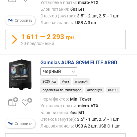
Установка платы:
micro-ATX
д
Блок питания:
без БП
е
Отсеков (внутри):
3.5" - 2 шт, 2.5" - 1 шт
о
Спросить
Лицевая панель:
USB A 3 шт
к
а
1 611 — 2 293
р
грн.
т
20 предложений
ы
,
д
Gamdias AURA GC9M ELITE ARGB
о
белый
(
м
2025 год
Aura
игровой
м
подсветка вентиляторов
аквариум
USB-C
)
Форм-фактор:
Mini Tower
Установка платы:
micro-ATX
в
ы
Блок питания:
без БП
с
Отсеков (внутри):
3.5" - 1 шт, 2.5" - 1 шт
Спросить
о
Лицевая панель:
USB A 2 шт, USB C 1 шт
т