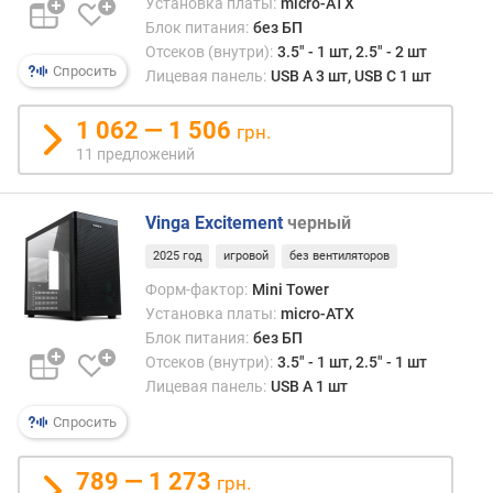
Установка платы:
micro-ATX
х
Блок питания:
без БП
о
Отсеков (внутри):
3.5" - 1 шт, 2.5" - 2 шт
т
Спросить
Лицевая панель:
USB A 3 шт, USB C 1 шт
с
е
1 062 — 1 506
к
грн.
о
11 предложений
в
2
,
Vinga Excitement
черный
5
2025 год
игровой
без вентиляторов
"
Форм-фактор:
Mini Tower
(
ш
Установка платы:
micro-ATX
т
Блок питания:
без БП
)
Отсеков (внутри):
3.5" - 1 шт, 2.5" - 1 шт
Лицевая панель:
USB A 1 шт
о
Спросить
т
в
е
789 — 1 273
грн.