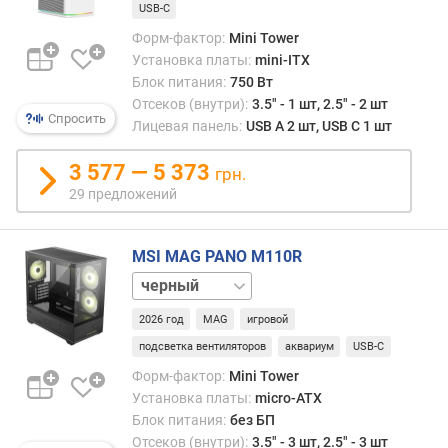
USB-C
"
(
Форм-фактор:
Mini Tower
ш
Установка платы:
mini-ITX
т
Блок питания:
750 Вт
)
Отсеков (внутри):
3.5" - 1 шт, 2.5" - 2 шт
Спросить
Лицевая панель:
USB A 2 шт, USB C 1 шт
в
н
3 577 — 5 373
грн.
е
29 предложений
ш
н
и
MSI MAG PANO M110R
х
белый
о
т
2026 год
MAG
игровой
с
подсветка вентиляторов
аквариум
USB-C
е
к
Форм-фактор:
Mini Tower
о
Установка платы:
micro-ATX
в
Блок питания:
без БП
3
Отсеков (внутри):
3.5" - 3 шт, 2.5" - 3 шт