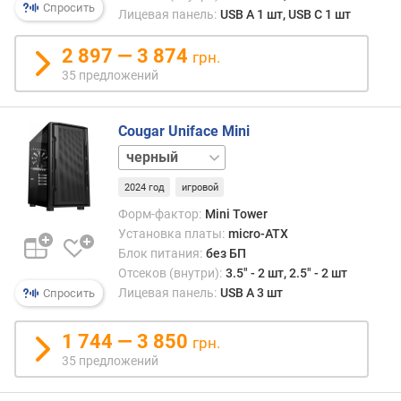
,
Спросить
Лицевая панель:
USB A 1 шт, USB C 1 шт
5
"
2 897 — 3 874
грн.
(
35 предложений
ш
т
)
Cougar Uniface Mini
белый
в
н
2024 год
игровой
у
т
Форм-фактор:
Mini Tower
р
Установка платы:
micro-ATX
е
Блок питания:
без БП
н
Отсеков (внутри):
3.5" - 2 шт, 2.5" - 2 шт
н
Лицевая панель:
USB A 3 шт
Спросить
и
х
1 744 — 3 850
грн.
о
35 предложений
т
с
е