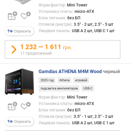
а
Форм-фактор:
Mini Tower
Установка платы:
micro-ATX
г
Блок питания:
без БП
л
Отсеков (внутри):
3.5" - 2 шт, 2.5" - 5 шт
у
Лицевая панель:
USB A 2 шт, USB C 1 шт
Спросить
б
и
1 232 — 1 611
грн.
н
11 предложений
а
д
Gamdias ATHENA M4M Wood
черный
л
и
2025 год
Athena
игровой
н
подсветка вентиляторов
USB-C
а
Б
Форм-фактор:
Mini Tower
П
Установка платы:
micro-ATX
,
Блок питания:
без БП
д
Отсеков (внутри):
3.5" - 1 шт, 2.5" - 2 шт
о
Спросить
Лицевая панель:
USB A 2 шт, USB C 1 шт
(