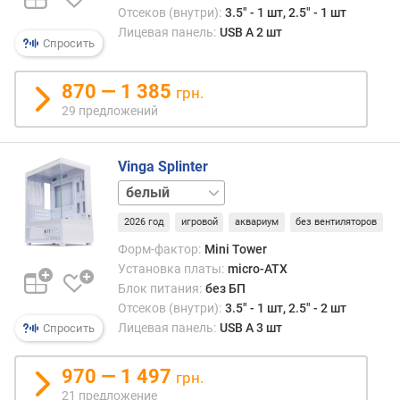
(
Отсеков (внутри):
3.5" - 1 шт, 2.5" - 1 шт
м
Лицевая панель:
USB A 2 шт
Спросить
м
)
870 — 1 385
грн.
м
29 предложений
о
щ
н
Vinga Splinter
о
черный
с
т
2026 год
игровой
аквариум
без вентиляторов
ь
Форм-фактор:
Mini Tower
к
Установка платы:
micro-ATX
о
Блок питания:
без БП
м
п
Отсеков (внутри):
3.5" - 1 шт, 2.5" - 2 шт
л
Лицевая панель:
USB A 3 шт
Спросить
е
к
970 — 1 497
грн.
т
21 предложение