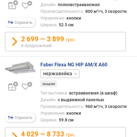
б
Дизайн:
полновстраиваемая
и
Производительность:
800 м³/ч, 3 скорости
н
Управление:
кнопки
Спросить
а
Ширина:
52.5 см
(
с
2 699 — 3 899
грн.
м
8 предложений
)
м
Faber Flexa NG HIP AM/X A60
о
белый
щ
черный
н
мощная
о
Тип вытяжки:
встраиваемая (в шкаф)
с
Дизайн:
с выдвижной панелью
т
Производительность:
960 м³/ч, 3 скорости
ь
Управление:
кнопки
(
Спросить
Ширина:
59.8 см
В
т
4 029 — 8 733
)
грн.