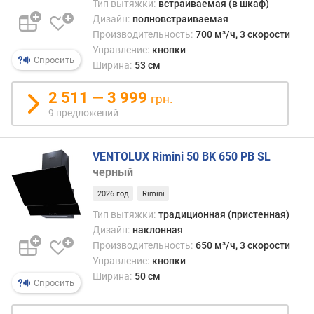
о
Тип вытяжки:
встраиваемая (в шкаф)
т
Дизайн:
полновстраиваемая
о
Производительность:
700 м³/ч, 3 скорости
р
Управление:
кнопки
)
Спросить
Ширина:
53 см
(
м
2 511 — 3 999
грн.
³
9 предложений
/
ч
)
VENTOLUX Rimini 50 BK 650 PB SL
черный
п
р
2026 год
Rimini
о
Тип вытяжки:
традиционная (пристенная)
и
Дизайн:
наклонная
з
Производительность:
650 м³/ч, 3 скорости
в
Управление:
кнопки
о
Ширина:
50 см
д
Спросить
и
т