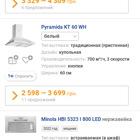
3 329 — 4 309
грн.
о
ж
6 предложений
е
н
Pyramida KT 60 WH
и
й
черный
Тип вытяжки:
традиционная (пристенная)
Дизайн:
купольная
ш
Производительность:
700 м³/ч, 3 скорости
и
Управление:
кнопки
р
и
Ширина:
60 см
Спросить
н
а
2 598 — 3 699
(
грн.
с
11 предложений
м
)
Minola HBI 5323 I 800 LED
нержавейка
г
2022 год
мощная
л
Тип вытяжки:
встраиваемая (в шкаф)
у