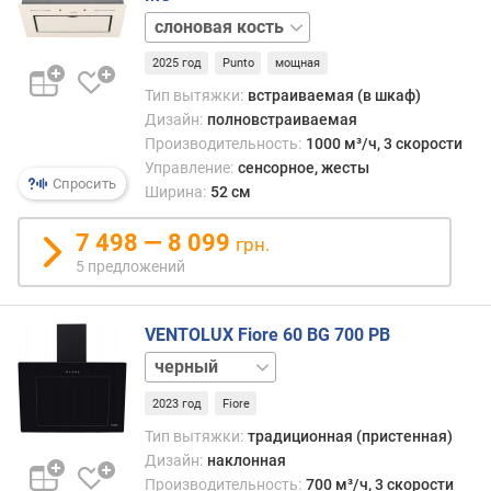
м
серый
³
/
2025 год
Punto
мощная
ч
Тип вытяжки:
встраиваемая (в шкаф)
)
Дизайн:
полновстраиваемая
Производительность:
1000 м³/ч, 3 скорости
м
Управление:
сенсорное, жесты
и
Спросить
Ширина:
52 см
н
и
7 498 — 8 099
м
грн.
а
5 предложений
л
ь
н
VENTOLUX Fiore 60 BG 700 PB
ы
бежевый
й
у
2023 год
Fiore
р
Тип вытяжки:
традиционная (пристенная)
о
Дизайн:
наклонная
в
Производительность:
700 м³/ч, 3 скорости