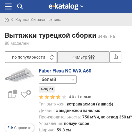
Крупная бытовая техника
Искали
раньше
Вытяжки турецкой сборки
цены
на
88 моделей
по популярности
Фильтр
Сортировать
Faber Flexa NG W/X A60
п
нержавейка
о
п
мощная
о
4.0 /
1
отзыв
п
Тип вытяжки:
встраиваемая (в шкаф)
у
Дизайн:
с выдвижной панелью
л
Производительность:
750 м³/ч, на отвод 350 м³
я
Управление:
ползунковое
р
Спросить
Ширина:
59.8 см
н