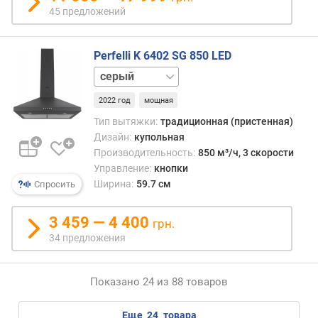
ч
45 предложений
е
с
т
Perfelli K 6402 SG 850 LED
в
белый
о
черный
д
2022 год
мощная
в
и
Тип вытяжки:
традиционная (пристенная)
г
Дизайн:
купольная
а
Производительность:
850 м³/ч, 3 скорости
т
Управление:
кнопки
е
Ширина:
59.7 см
Спросить
л
е
3 459 — 4 400
грн.
й
34 предложения
к
л
Показано 24 из 88 товаров
а
с
с
еще
24
товара