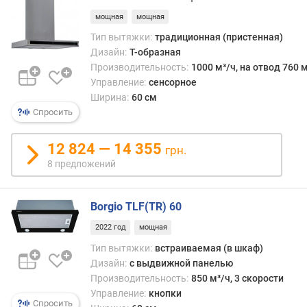
м
мощная
мощная
о
Тип вытяжки:
традиционная (пристенная)
т
Дизайн:
Т-образная
д
Производительность:
1000 м³/ч, на отвод 760 м
о
Управление:
сенсорное
р
Ширина:
60 см
о
Спросить
г
и
12 824 — 14 355
х
грн.
к
8 предложений
д
е
ш
Borgio TLF(TR) 60
е
2022 год
мощная
в
Тип вытяжки:
встраиваемая (в шкаф)
ы
Дизайн:
с выдвижной панелью
м
Производительность:
850 м³/ч, 3 скорости
п
Управление:
кнопки
Спросить
о