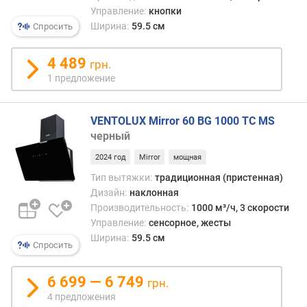
е
Управление:
кнопки
н
Ширина:
59.5 см
Спросить
ь
ш
у
4 489
грн.
м
1 предложение
а
(
д
VENTOLUX Mirror 60 BG 1000 TC MS
Б
черный
)
2024 год
Mirror
мощная
м
Тип вытяжки:
традиционная (пристенная)
а
Дизайн:
наклонная
к
Производительность:
1000 м³/ч, 3 скорости
с
Управление:
сенсорное, жесты
и
Ширина:
59.5 см
Спросить
м
а
л
6 699 — 6 749
грн.
ь
4 предложения
н