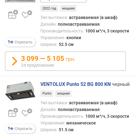
м
слоновая
³
2022 год
мощная
кость
/
Тип вытяжки:
встраиваемая (в шкаф)
ч
Дизайн:
полновстраиваемая
)
Производительность:
1000 м³/ч, 3 скорости
Управление:
кнопки
п
Спросить
Ширина:
52.5 см
р
о
3 099 — 5 105
грн.
и
24 предложения
з
в
о
VENTOLUX Punto 52 BG 800 KN
черный
д
и
Punto
мощная
т
Тип вытяжки:
встраиваемая (в шкаф)
е
Дизайн:
полновстраиваемая
л
Производительность:
1000 м³/ч, 3 скорости
ь
Управление:
механическое
н
Спросить
Ширина:
51.5 см
о
с