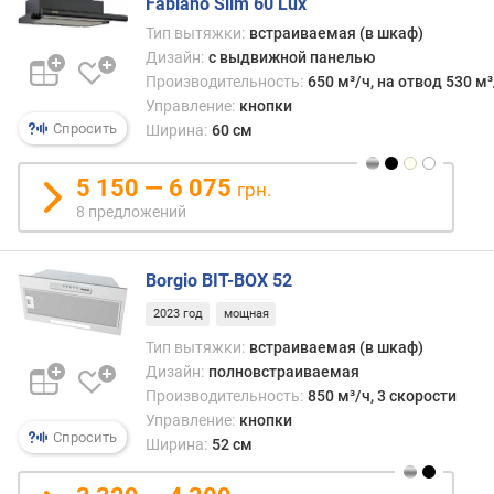
Fabiano Slim 60 Lux
н
Тип вытяжки:
встраиваемая (в шкаф)
и
Дизайн:
с выдвижной панелью
я
Производительность:
650 м³/ч, на отвод 530 м³
п
Управление:
кнопки
о
Спросить
Ширина:
60 см
к
о
5 150 — 6 075
грн.
л
8 предложений
и
ч
е
Borgio BIT-BOX 52
с
т
2023 год
мощная
в
Тип вытяжки:
встраиваемая (в шкаф)
у
Дизайн:
полновстраиваемая
п
Производительность:
850 м³/ч, 3 скорости
р
Управление:
кнопки
е
Спросить
Ширина:
52 см
д
л