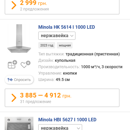
2 999
грн.
е
2 предложения
л
ь
н
Minola HK 5614 I 1000 LED
о
с
белый
т
черный
2023 год
мощная
ь
(
Тип вытяжки:
традиционная (пристенная)
о
Дизайн:
купольная
т
Производительность:
1000 м³/ч, 3 скорости
в
Управление:
кнопки
о
Ширина:
49.5 см
Спросить
д
м
3 885 — 4 912
а
грн.
к
31 предложение
с
.
)
Minola HBI 5627 I 1000 LED
(
серый