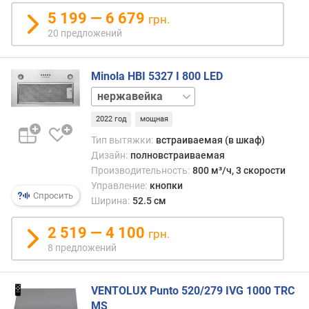
т
5 199 — 6 679
грн.
ь
20 предложений
(
и
н
Minola HBI 5327 I 800 LED
т
белый
е
серый
н
2022 год
мощная
слоновая
с
кость
Тип вытяжки:
встраиваемая (в шкаф)
и
черный
Дизайн:
полновстраиваемая
в
Производительность:
800 м³/ч, 3 скорости
н
Управление:
кнопки
ы
Спросить
Ширина:
52.5 см
й
р
2 519 — 4 100
е
грн.
ж
8 предложений
и
м
)
VENTOLUX Punto 520/279 IVG 1000 TRC
(
MS