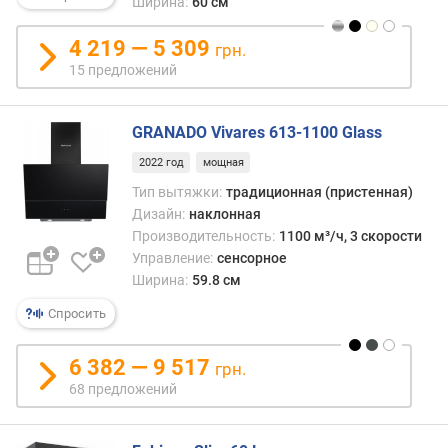
Ширина:
60 см
о
т
4 219 — 5 309
грн.
з
15 предложений
ы
в
а
GRANADO Vivares 613-1100 Glass
м
2022 год
мощная
п
Тип вытяжки:
традиционная (пристенная)
о
Дизайн:
наклонная
д
Производительность:
1100 м³/ч, 3 скорости
а
Управление:
сенсорное
т
Ширина:
59.8 см
е
д
Спросить
о
б
6 382 — 9 517
грн.
а
68 предложений
в
л
е