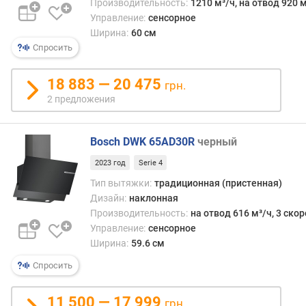
Производительность:
1210 м³/ч, на отвод 920 м
и
Управление:
сенсорное
ч
Ширина:
60 см
е
Спросить
с
т
в
18 883 — 20 475
грн.
о
2 предложения
с
к
о
Bosch DWK 65AD30R
черный
р
о
2023 год
Serie 4
с
Тип вытяжки:
традиционная (пристенная)
т
Дизайн:
наклонная
е
Производительность:
на отвод 616 м³/ч, 3 ско
й
Управление:
сенсорное
Ширина:
59.6 см
к
о
Спросить
л
и
11 500 — 17 999
грн.