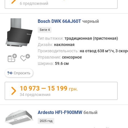
6 предложений
п
р
о
Bosch DWK 66AJ60T
черный
и
Serie 4
з
в
Тип вытяжки:
традиционная (пристенная)
о
Дизайн:
наклонная
д
Производительность:
на отвод 638 м³/ч, 3 ско
и
Управление:
сенсорное
т
Ширина:
59.6 см
е
Спросить
л
ь
н
10 973 — 15 199
грн.
о
34 предложения
с
т
ь
Ardesto HFI-F900MW
белый
(
2025 год
м