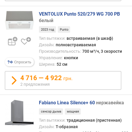
ы
й
VENTOLUX Punto 520/279 WG 700 PB
у
белый
р
о
2023 год
Punto
в
Тип вытяжки:
встраиваемая (в шкаф)
е
Дизайн:
полновстраиваемая
н
Производительность:
700 м³/ч, 3 скорости
ь
Управление:
кнопки
ш
Спросить
Ширина:
52 см
у
м
4 716 — 4 922
грн.
а
2 предложения
(
д
Б
Fabiano Linea Silence+ 60
нержавейка
)
сенсор дыма
мощная
к
Тип вытяжки:
традиционная (пристенная)
о
Дизайн:
Т-образная
л