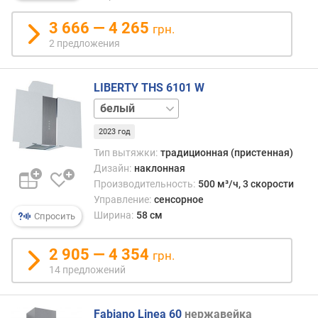
о
3 666 — 4 265
с
грн.
т
2 предложения
и
о
LIBERTY THS 6101 W
т
черный
д
е
2023 год
ш
Тип вытяжки:
традиционная (пристенная)
е
Дизайн:
наклонная
в
Производительность:
500 м³/ч, 3 скорости
ы
Управление:
сенсорное
х
Ширина:
58 см
Спросить
к
д
о
2 905 — 4 354
грн.
р
14 предложений
о
г
и
Fabiano Linea 60
нержавейка