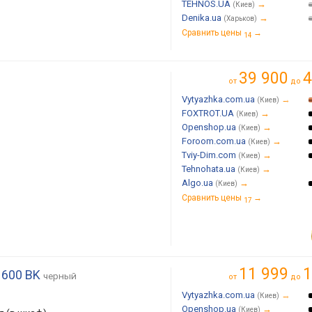
TEHNOS.UA
→
(Киев)
Denika.ua
→
(Харьков)
Сравнить цены
→
14
39 900
4
от
до
Vytyazhka.com.ua
→
(Киев)
FOXTROT.UA
→
(Киев)
Openshop.ua
→
(Киев)
Foroom.com.ua
→
(Киев)
Tviy-Dim.com
→
(Киев)
Tehnohata.ua
→
(Киев)
Algo.ua
→
(Киев)
Сравнить цены
→
17
11 999
1
 600 BK
черный
от
до
Vytyazhka.com.ua
→
(Киев)
Openshop.ua
→
(Киев)