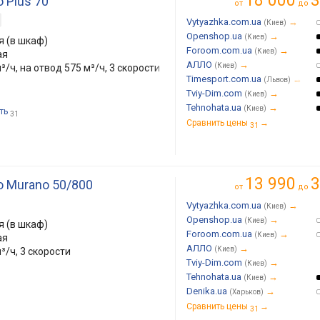
18 000
3
 Plus 70
от
до
Vytyazhka.com.ua
→
(Киев)
Openshop.ua
→
(Киев)
 (в шкаф)
Foroom.com.ua
→
(Киев)
ая
АЛЛО
→
(Киев)
³/ч, на отвод 575 м³/ч, 3 скорости
Timesport.com.ua
→
(Львов)
Tviy-Dim.com
→
(Киев)
Tehnohata.ua
→
(Киев)
ть
31
Сравнить цены
→
31
13 990
3
o Murano 50/800
от
до
Vytyazhka.com.ua
→
(Киев)
Openshop.ua
→
(Киев)
 (в шкаф)
Foroom.com.ua
→
(Киев)
ая
АЛЛО
→
(Киев)
³/ч, 3 скорости
Tviy-Dim.com
→
(Киев)
Tehnohata.ua
→
(Киев)
Denika.ua
→
(Харьков)
Сравнить цены
→
31