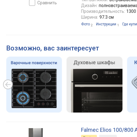
сравнить
Дизайн:
полновстраиваем
Производительность:
1300 
Ширина:
97.3 см
Фото
Инструкции
Где купи
2
1
Возможно, вас заинтересует
Falmec Elios 100/800 