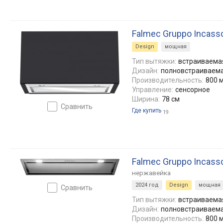
Falmec Gruppo Incass
Design
мощная
Тип вытяжки:
встраиваемая
Дизайн:
полновстраиваем
Производительность:
800 м
Управление:
сенсорное
Ширина:
78 см
сравнить
Где купить
19
Falmec Gruppo Incass
нержавейка
2024 год
Design
мощная
сравнить
Тип вытяжки:
встраиваемая
Дизайн:
полновстраиваем
Производительность:
800 м