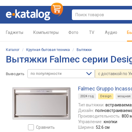
Гаджеты
Компьютеры
Фото
TV
Аудио
Бы
Каталог
/
Крупная бытовая техника
/
Вытяжки
Вытяжки Falmec серии Desi
по популярности
с доставкой по У
Выводить
Falmec Gruppo Incasso
2024 год
Design
мощная
Тип вытяжки:
встраиваемая
Дизайн:
полновстраиваем
Производительность:
800 м
Управление:
кнопки
сравнить
Ширина:
52.6 см