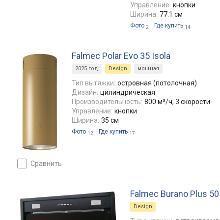
Управление:
кнопки
Ширина:
77.1 см
Фото
Где купить
2
14
Falmec Polar Evo 35 Isola
2025 год
Design
мощная
Тип вытяжки:
островная (потолочная)
Дизайн:
цилиндрическая
Производительность:
800 м³/ч, 3 скорости
Управление:
кнопки
Ширина:
35 см
Фото
Где купить
12
17
сравнить
Falmec Burano Plus 50
Design