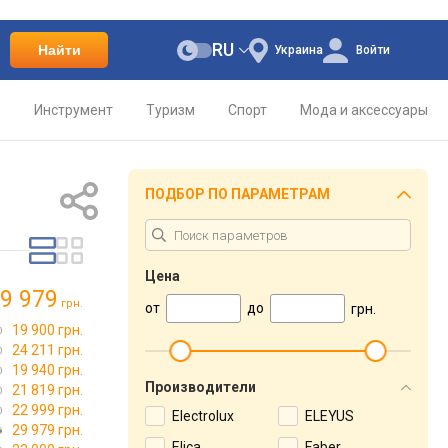
RU
Найти
Украина
Войти
о
Инструмент
Туризм
Спорт
Мода и аксессуары
ПОДБОР ПО ПАРАМЕТРАМ
Цена
9 979
грн.
от
до
грн.
19 900 грн.
24 211 грн.
19 940 грн.
Производители
21 819 грн.
22 999 грн.
Electrolux
ELEYUS
29 979 грн.
Elica
Faber