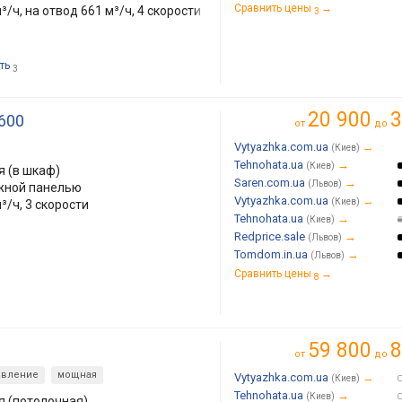
Сравнить цены
→
³/ч, на отвод 661 м³/ч, 4 скорости
3
ть
3
20 900
3
/600
от
до
Vytyazhka.com.ua
→
(Киев)
Tehnohata.ua
→
(Киев)
 (в шкаф)
Saren.com.ua
→
(Львов)
жной панелью
Vytyazhka.com.ua
→
(Киев)
³/ч, 3 скорости
Tehnohata.ua
→
(Киев)
Redprice.sale
→
(Львов)
Tomdom.in.ua
→
(Львов)
Сравнить цены
→
8
59 800
8
от
до
авление
мощная
Vytyazhka.com.ua
→
(Киев)
Tehnohata.ua
→
(Киев)
я (потолочная)