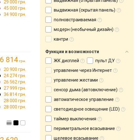
выдвижная (открытая панель)
29 000 грн.
45 000 грн.
выдвижная (скрытая панель)
34 900 грн.
полновстраиваемая
модерн (необычный дизайн)
кантри
Функции и возможности
6 814
ЖК дисплей
пульт ДУ
грн.
20 900 грн.
управление через Интернет
24 274 грн.
управление жестами
26 562 грн.
27 999 грн.
сенсор дыма (автовключение)
36 814 грн.
автоматическое управление
28 000 грн.
28 000 грн.
светодиодное освещение (LED)
таймер выключения
периметральное всасывание
щелевое всасывание