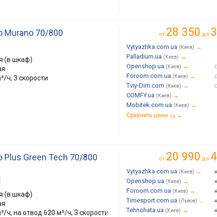
28 350
3
o Murano 70/800
от
до
Vytyazhka.com.ua
→
(Киев)
Palladium.ua
→
(Киев)
 (в шкаф)
Openshop.ua
→
(Киев)
ая
Foroom.com.ua
→
(Киев)
³/ч, 3 скорости
Tviy-Dim.com
→
(Киев)
COMFY.ua
→
(Киев)
Mobitek.com.ua
→
(Киев)
Сравнить цены
→
19
20 990
4
o Plus Green Tech 70/800
от
до
Vytyazhka.com.ua
→
(Киев)
Openshop.ua
→
(Киев)
Foroom.com.ua
→
(Киев)
 (в шкаф)
Timesport.com.ua
→
(Львов)
ая
Tehnohata.ua
→
(Киев)
³/ч, на отвод 620 м³/ч, 3 скорости