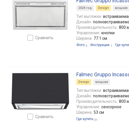
Falmec Gruppo Incasso
2024 год
Design
мощная
Тип вытяжки:
встраиваемая
Дизайн:
полновстраиваем
Производительность:
800 м
Управление:
кнопки
сравнить
Ширина:
77.1 см
Фото
Инструкции
Где купи
3
1
Falmec Gruppo Incass
Design
мощная
Тип вытяжки:
встраиваемая
Дизайн:
полновстраиваем
Производительность:
800 м
Управление:
сенсорное
Ширина:
53 см
сравнить
Где купить
31