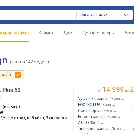
только вытяжки
товая техника
Климат
Дом
Детские товары
Авт
gn
цены
на 142 модели
краине
14 999
2
 Plus 50
от
до
Vytyazhka.com.ua
→
(Киев)
FOXTROT.UA
→
(Киев)
 (в шкаф)
Openshop.ua
→
(Киев)
ая
Foroom.com.ua
→
(Киев)
³/ч, на отвод 638 м³/ч, 3 скорости
АЛЛО
→
(Киев)
Timesport.com.ua
→
(Львов)