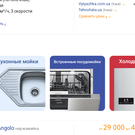
Vytyazhka.com.ua
→
(Киев)
ая
Tehnohata.ua
→
(Киев)
м³/ч, 3 скорости
Сравнить цены
→
4
ть
4
29 000
4
Angolo
нержавейка
от
до