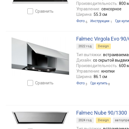
Производительность:
800 м
Управление:
сенсорное
сравнить
Ширина:
55.3 см
Фото
Инструкции
Где купи
6
1
Falmec Virgola Evo 90
2022 год
Design
Тип вытяжки:
встраиваемая
Дизайн:
со скрытой выдви
Производительность:
600 м
Управление:
кнопки
Ширина:
86.1 см
сравнить
Фото
Где купить
3
8
Falmec Nube 90/1300
2024 год
Design
автоупр
Тип вытяжки:
встраиваема