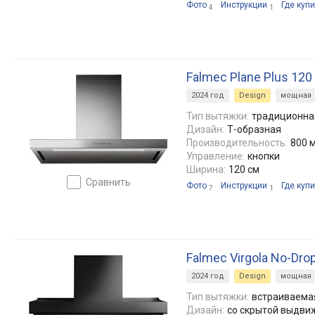
Фото
Инструкции
Где купи
4
1
Falmec Plane Plus 120 
2024 год
Design
мощная
Тип вытяжки:
традиционная
Дизайн:
Т-образная
Производительность:
800 м
Управление:
кнопки
Ширина:
120 см
сравнить
Фото
Инструкции
Где купи
7
1
Falmec Virgola No-Dro
2024 год
Design
мощная
Тип вытяжки:
встраиваемая
Дизайн:
со скрытой выдви