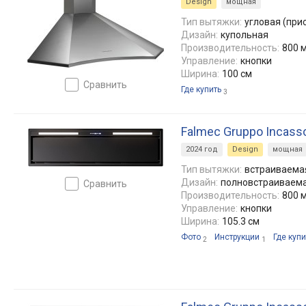
Design
мощная
Тип вытяжки:
угловая (при
Дизайн:
купольная
Производительность:
800 м
Управление:
кнопки
Ширина:
100 см
сравнить
Где купить
3
Falmec Gruppo Incasso
2024 год
Design
мощная
Тип вытяжки:
встраиваемая
Дизайн:
полновстраиваем
сравнить
Производительность:
800 м
Управление:
кнопки
Ширина:
105.3 см
Фото
Инструкции
Где купи
2
1