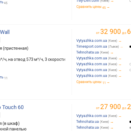
Tviy-Dim.com
→
(Киев)
ть
45
Сравнить цены
→
45
32 900
6
Wall
от
до
Vytyazhka.com.ua
→
(Киев)
Timesport.com.ua
→
(Львов)
 (пристенная)
Tehnohata.ua
→
(Киев)
Vytyazhka.com.ua
→
(Киев)
³/ч, на отвод 573 м³/ч, 3 скорости
Vytyazhka.com.ua
→
(Киев)
Vytyazhka.com.ua
→
(Киев)
Vytyazhka.com.ua
→
(Киев)
ть
11
Сравнить цены
→
11
27 900
2
p Touch 60
от
до
Vytyazhka.com.ua
→
(Киев)
Tehnohata.ua
→
(Киев)
 (в шкаф)
Tehnohata.ua
→
(Киев)
жной панелью