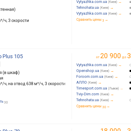
Vytyazhka.com.ua
→
(Киев)
Tehnohata.ua
→
(Киев)
стенная)
Vytyazhka.com.ua
→
(Киев)
Сравнить цены
→
³/ч, 3 скорости
3
20 900
3
 Plus 105
от
до
Vytyazhka.com.ua
→
(Киев)
Openshop.ua
→
(Киев)
 (в шкаф)
Foroom.com.ua
→
(Киев)
ая
АЛЛО
→
(Киев)
³/ч, на отвод 638 м³/ч, 3 скорости
Timesport.com.ua
→
(Львов)
Tviy-Dim.com
→
(Киев)
Tehnohata.ua
→
(Киев)
ть
30
Сравнить цены
→
30