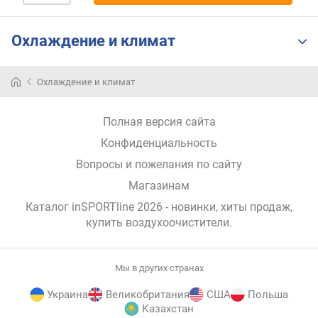
р
н
Охлаждение и климат
о
с
т
Охлаждение и климат
и
о
Полная версия сайта
т
Конфиденциальность
д
е
Вопросы и пожелания по сайту
ш
Магазинам
е
в
Каталог inSPORTline 2026
- новинки, хиты продаж,
ы
купить воздухоочистители
.
х
к
д
Мы в других странах
о
р
Украина
Великобритания
США
Польша
Казахстан
о