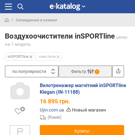
Охлаждение и климат
Искали
раньше
Воздухоочистители inSPORTline
цены
на 1 модель
inSPORTline
очистить
по популярности
Фильтр
1
Сортировать
Велотренажер магнітний inSPORTline
п
Klegan (IN-11188)
о
16 895
грн.
п
о
Ujin.com.ua
Новый магазин
п
(Киев)
у
л
Купить!
я