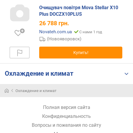
г
Очищувач повітря Mova Stellar X10
и
Plus DOCZX10PLUS
м
26 788
грн.
о
Novateh.com.ua
С нами 1 год
т
(Новояворовск)
д
о
р
Купить!
о
г
и
Охлаждение и климат
х
к
д
Охлаждение и климат
е
ш
Полная версия сайта
е
в
Конфиденциальность
ы
Вопросы и пожелания по сайту
м