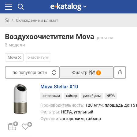
Охлаждение и климат
Искали
раньше
Воздухоочистители Mova
цены
на
3 модели
Mova
очистить
по популярности
Фильтр
1
Сортировать
Mova Stellar X10
п
авторежим
таймер
умный дом
HEPA
о
п
Производительность:
120 м³/ч, площадь до 15 
о
Фильтры:
HEPA, угольный
п
Функции:
авторежим, таймер
у
л
я