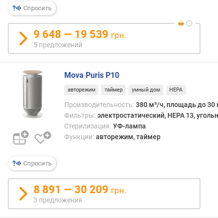
р
Спросить
н
о
9 648 — 19 539
грн.
с
5 предложений
т
и
Mova Puris P10
о
т
авторежим
таймер
умный дом
HEPA
д
Производительность:
380 м³/ч, площадь до 30 
е
Фильтры:
электростатический, HEPA 13, уголь
ш
Стерилизация:
УФ-лампа
е
Функции:
авторежим, таймер
в
ы
х
Спросить
к
д
8 891 — 30 209
грн.
о
3 предложения
р
о