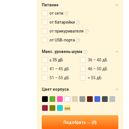
Питание
от сети
от батарейки
от прикуривателя
от USB-порта
Макс. уровень шума
≤ 35 дБ
36 – 40 дБ
41 – 45 дБ
46 – 50 дБ
51 – 55 дБ
> 55 дБ
Цвет корпуса