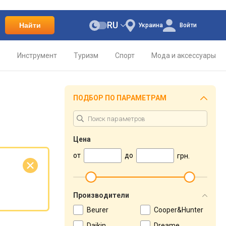
RU
Найти
Украина
Войти
о
Инструмент
Туризм
Спорт
Мода и аксессуары
ПОДБОР ПО ПАРАМЕТРАМ
Цена
от
до
грн.
е
Производители
Beurer
Cooper&Hunter
Daikin
Dreame