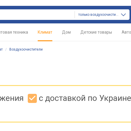
только воздухоочистители
товая техника
Климат
Дом
Детские товары
Авт
ат
/
Воздухоочистители
ожения
с доставкой по Украин