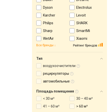
Dyson
Electrolux
Karcher
Levoit
Philips
SHARK
Sharp
SmartMi
WetAir
Xiaomi
Все бренды
Рейтинг брендов
Тип
воздухоочистители
рециркуляторы
автомобильные
Площадь помещения
< 30 м²
30 – 40 м²
41 – 60 м²
> 60 м²