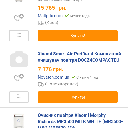
е
15 765
грн.
л
Mallprix.com
Менее года
ь
(Киев)
н
о
с
Купить!
т
ь
(
Xiaomi Smart Air Purifier 4 Компактний
м
очищувач повітря DOCZ4COMPACTEU
³
7 176
грн.
/
Novateh.com.ua
С нами 1 год
ч
)
(Новояворовск)
в
Купить!
р
е
м
Очисник повітря Xiaomi Morphy
я
Richards MR3500 MILK WHITE (MR3500-
н
MW) MR3500-MW