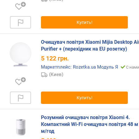
а
к
а
Купить!
д
л
я
Очищувач повітря Xiaomi Mijia Desktop Ai
в
Purifier + (перехідник на EU розетку)
о
5 122
грн.
д
ы
Маркетплейс: Rozetka.ua Модуль Я
С нами
(
(Киев)
л
)
м
Купить!
и
н
.
Розумний очищувач повітря Xiaomi 4.
у
Компактний Wi-Fi очищувач повітря 48 м
р
м/год
о