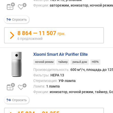
п
Функции:
авторежим, ионизатор, ночной режим,
о
о
Спросить
т
з
ы
8 864 — 11 507
грн.
в
6 предложений
а
м
Xiaomi Smart Air Purifier Elite
п
ночной режим
таймер
умный дом
HEPA
о
д
Производительность:
600 м³/ч, площадь до 125
а
Фильтры:
HEPA 13
т
Стерилизация:
УФ-лампа
е
Лампа:
1 лампа
д
Функции:
ионизатор, ночной режим, таймер, Go
о
Спросить
б
а
в