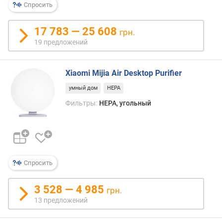
Спросить
л
о
щ
17 783 — 25 608
грн.
а
19 предложений
д
ь
п
Xiaomi Mijia Air Desktop Purifier
о
умный дом
HEPA
м
е
Фильтры:
HEPA, угольный
щ
е
н
и
я
Спросить
(
у
в
3 528 — 4 985
грн.
л
13 предложений
а
ж