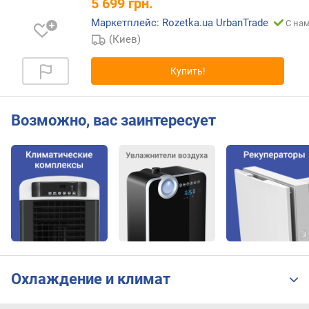
5 699
грн.
в
е
Маркетплейс: Rozetka.ua UrbanTrade
С нам
н
(Киев)
ь
ш
Купить!
у
м
а
Возможно, вас заинтересует
(
д
Б
)
м
а
к
с
.
у
Охлаждение и климат
р
о