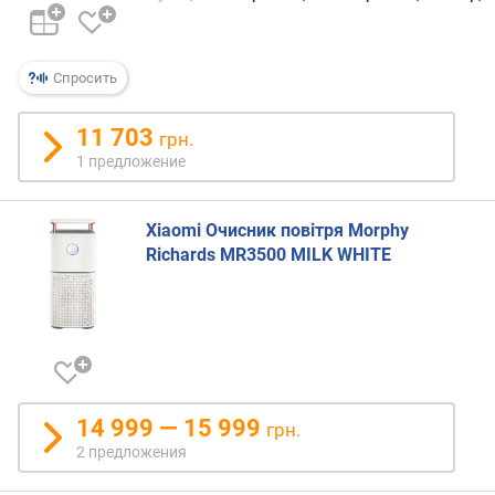
е
щ
е
н
Спросить
и
я
11 703
грн.
(
1 предложение
о
ч
и
Xiaomi Очисник повітря Morphy
щ
Richards MR3500 MILK WHITE
е
н
и
е
)
(
м
²
14 999 — 15 999
грн.
)
2 предложения
H