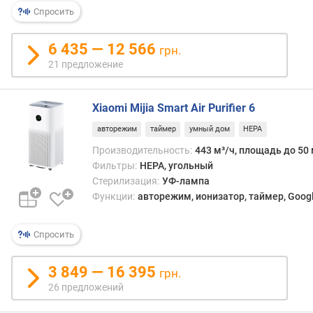
р
Спросить
н
о
6 435 — 12 566
грн.
с
21 предложение
т
и
Xiaomi Mijia Smart Air Purifier 6
о
т
авторежим
таймер
умный дом
HEPA
д
Производительность:
443 м³/ч, площадь до 50 
е
Фильтры:
HEPA, угольный
ш
Стерилизация:
УФ-лампа
е
Функции:
авторежим, ионизатор, таймер, Googl
в
ы
х
Спросить
к
д
3 849 — 16 395
грн.
о
26 предложений
р
о