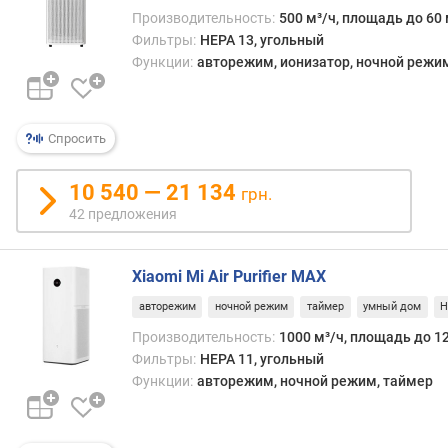
д
Производительность:
500 м³/ч, площадь до 60 
л
Фильтры:
HEPA 13, угольный
о
Функции:
авторежим, ионизатор, ночной режим,
ж
е
н
и
Спросить
й
10 540 — 21 134
грн.
у
42 предложения
в
л
Xiaomi Mi Air Purifier MAX
а
ж
авторежим
ночной режим
таймер
умный дом
H
н
Производительность:
1000 м³/ч, площадь до 1
е
Фильтры:
HEPA 11, угольный
н
Функции:
авторежим, ночной режим, таймер
и
е
п