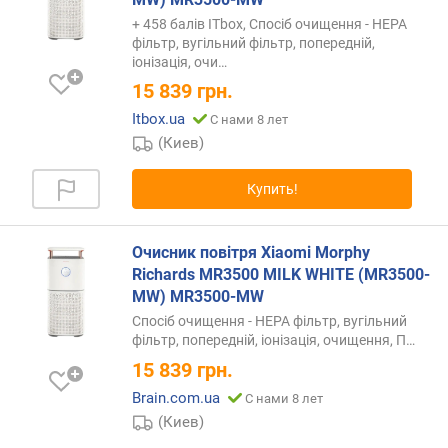
е
+ 458 балів ITbox, Спосіб очищення - HEPA
п
фільтр, вугільний фільтр, попередній,
р
іонізація,
очи…
е
15 839
грн.
р
ы
Itbox.ua
С нами 8 лет
в
(Киев)
н
о
Купить!
й
р
а
Очисник повітря Xiaomi Morphy
б
Richards MR3500 MILK WHITE (MR3500-
о
MW) MR3500-MW
т
Спосіб очищення - HEPA фільтр, вугільний
ы
фільтр, попередній, іонізація, очищення,
П…
(
15 839
грн.
ч
)
Brain.com.ua
С нами 8 лет
(Киев)
р