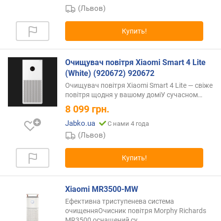
с
(Львов)
о
с
Купить!
м
а
р
Очищувач повітря Xiaomi Smart 4 Lite
т
(White) (920672) 920672
ф
Очищувач повітря Xiaomi Smart 4 Lite — свіже
о
повітря щодня у вашому доміУ
сучасном…
н
а
8 099
грн.
Jabko.ua
С нами 4 года
п
(Львов)
р
о
Купить!
и
з
в
Xiaomi MR3500-MW
о
д
Ефективна триступенева система
и
очищенняОчисник повітря Morphy Richards
MR3500 оснащений
су…
т