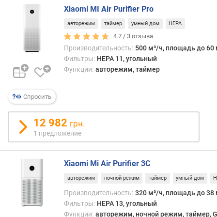
н
Xiaomi MI Air Purifier Pro
е
авторежим
таймер
умный дом
HEPA
н
и
4.7 /
3
отзыва
е
Производительность:
500 м³/ч, площадь до 60 
)
Фильтры:
HEPA 11, угольный
(
Функции:
авторежим, таймер
м
²
)
Спросить
п
12 982
грн.
л
1 предложение
о
щ
а
Xiaomi Mi Air Purifier 3C
д
ь
авторежим
ночной режим
таймер
умный дом
H
п
Производительность:
320 м³/ч, площадь до 38 
о
Фильтры:
HEPA 13, угольный
м
Функции:
авторежим, ночной режим, таймер, Go