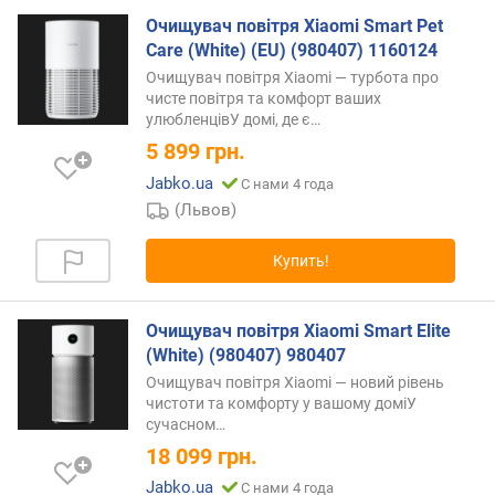
E
Очищувач повітря Xiaomi Smart Pet
P
Care (White) (EU) (980407) 1160124
A
Очищувач повітря Xiaomi — турбота про
-
чисте повітря та комфорт ваших
ф
улюбленцівУ домі, де
є…
и
5 899
грн.
л
ь
Jabko.ua
С нами 4 года
т
(Львов)
р
Купить!
у
п
р
Очищувач повітря Xiaomi Smart Elite
а
(White) (980407) 980407
в
Очищувач повітря Xiaomi — новий рівень
л
чистоти та комфорту у вашому доміУ
е
сучасном…
н
18 099
грн.
и
е
Jabko.ua
С нами 4 года