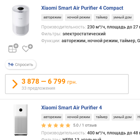
г
Xiaomi Smart Air Purifier 4 Compact
и
м
авторежим
ночной режим
таймер
умный дом
Производительность:
230 м³/ч, площадь до 27 
о
Фильтры:
электростатический
т
Функции:
авторежим, ночной режим, таймер, Go
д
о
р
о
Спросить
г
и
3 878 — 6 799
х
грн.
к
33 предложения
д
е
ш
Xiaomi Smart Air Purifier 4
е
авторежим
ночной режим
таймер
умный дом
H
в
5.0 /
1
отзыв
ы
Производительность:
400 м³/ч, площадь до 48 
м
Фильтры:
HEPA 13, угольный