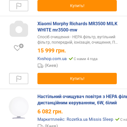
а
Купить!
с
х
о
Xiaomi Morphy Richards MR3500 MILK
д
WHITE mr3500-mw
в
о
Спосіб очищення - HEPA фільтр, вугільний
фільтр, попередній, іонізація, очищення,
П…
д
ы
15 999
грн.
(
Kvshop.com.ua
С нами 4 года
м
(Киев)
л
/
ч
Купить!
)
о
Настільний очищувач повітря з HEPA філ
б
дистанційним керуванням, 6W, білий
ъ
6 082
грн.
е
Маркетплейс: Rozetka.ua Missis Sleep
м
С н
б
(Киев)