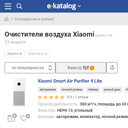
Охлаждение и климат
Искали
раньше
Очистители воздуха Xiaomi
цены
на
23 модели
Xiaomi
очистить
по популярности
Фильтр
1
Сортировать
Xiaomi Smart Air Purifier 4 Lite
п
авторежим
ночной режим
таймер
умный дом
H
о
п
5.0 /
1
отзыв
о
Производительность:
360 м³/ч, площадь до 43 
п
Фильтры:
HEPA 13, угольный
у
Функции:
авторежим, ионизатор, ночной режим,
л
я