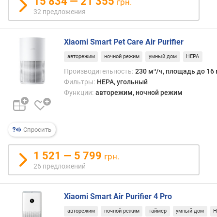
15 834 — 21 355
грн.
л
32 предложения
е
н
и
Xiaomi Smart Pet Care Air Purifier
я
авторежим
ночной режим
умный дом
HEPA
п
Производительность:
230 м³/ч, площадь до 16 
о
Фильтры:
HEPA, угольный
к
Функции:
авторежим, ночной режим
о
л
и
ч
Спросить
е
с
1 521 — 5 799
грн.
т
26 предложений
в
у
п
Xiaomi Smart Air Purifier 4 Pro
р
е
авторежим
ночной режим
таймер
умный дом
H