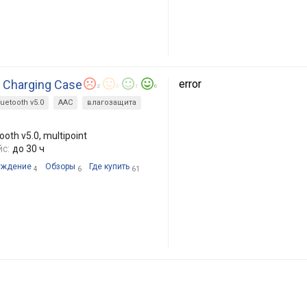
s Charging Case
error
2
0
1
6
luetooth v5.0
AAC
влагозащита
oth v5.0, multipoint
с:
до 30 ч
уждение
Обзоры
Где купить
4
6
61