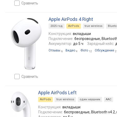
сравнить
Apple AirPods 4 Right
2025 год
AirPods
true wireless
Blueto
Конструкция:
вкладыши
Подключение:
беспроводные, Bluetooth 
Аккумулятор:
до 5 ч
Зарядный кейс:
д
Отзывы
Видео
Фото
Обсуждение
6
4
12
2
сравнить
Apple AirPods Left
AirPods
true wireless
один наушник
AAC
Конструкция:
вкладыши
Подключение:
беспроводные, Bluetooth v4.2, 
Аккумулятор:
до 5 ч