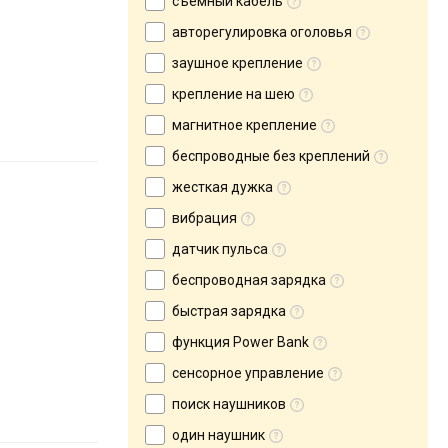
съемный кабель
авторегулировка оголовья
заушное крепление
крепление на шею
магнитное крепление
беспроводные без креплений
жесткая дужка
вибрация
датчик пульса
беспроводная зарядка
быстрая зарядка
функция Power Bank
сенсорное управление
поиск наушников
один наушник