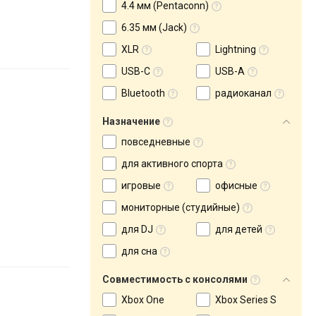
4.4 мм (Pentaconn)
6.35 мм (Jack)
XLR
Lightning
USB-C
USB-A
Bluetooth
радиоканал
Назначение
повседневные
для активного спорта
игровые
офисные
мониторные (студийные)
для DJ
для детей
для сна
Совместимость с консолями
Xbox One
Xbox Series S