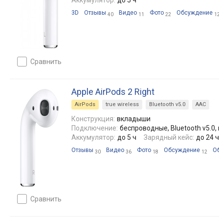
3D
Отзывы
Видео
Фото
Обсуждение
40
11
22
1
сравнить
Apple AirPods 2 Right
AirPods
true wireless
Bluetooth v5.0
AAC
Конструкция:
вкладыши
Подключение:
беспроводные, Bluetooth v5.0, 
Аккумулятор:
до 5 ч
Зарядный кейс:
до 24 ч
Отзывы
Видео
Фото
Обсуждение
О
30
36
18
12
сравнить