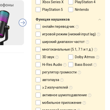
Xbox Series X
PlayStation 4
PlayStation 5
Nintendo
Функции наушников
онлайн переводчик
игровой режим (низкий input lag)
широкий диапазон частот
многоканальные (5.1, 7.1 и т.д.)
3D звук
Dolby Atmos
Hi-Res Audio
Bass Boost
регулятор громкости
автопауза
≥ 2 излучателей
активное шумоподавление
мобильное приложение