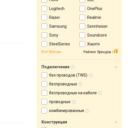
Logitech
OnePlus
Razer
Realme
Samsung
Sennheiser
Sony
Soundcore
SteelSeries
Xiaomi
Все бренды
Рейтинг брендов
Подключение
без проводов (TWS)
беспроводные
беспроводные на кабеле
проводные
комбинированные
Конструкция