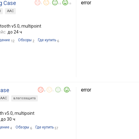
ng Case
error
1
1
12
15
0
AAC
ooth v5.0, multipoint
йс:
до 24 ч
дение
Обзоры
Где купить
12
2
6
Case
error
2
0
1
6
AAC
влагозащита
 v5.0, multipoint
до 30 ч
дение
Обзоры
Где купить
4
6
57