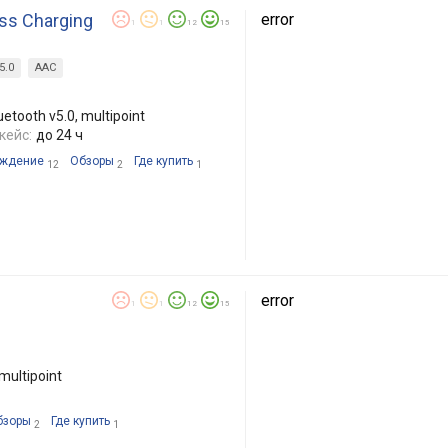
ess Charging
error
1
1
12
15
5.0
AAC
tooth v5.0, multipoint
кейс:
до 24 ч
ждение
Обзоры
Где купить
12
2
1
error
1
1
12
15
multipoint
бзоры
Где купить
2
1