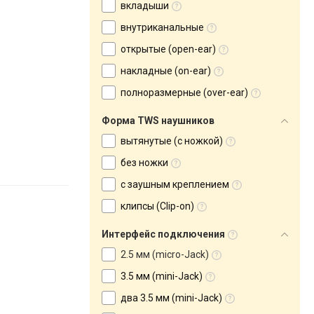
вкладыши
внутриканальные
открытые (open-ear)
накладные (on-ear)
полноразмерные (over-ear)
Форма TWS наушников
вытянутые (с ножкой)
без ножки
с заушным креплением
клипсы (Clip-on)
Интерфейс подключения
2.5 мм (micro-Jack)
3.5 мм (mini-Jack)
два 3.5 мм (mini-Jack)