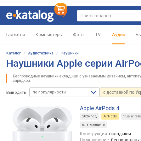
Гаджеты
Компьютеры
Фото
TV
Аудио
Бы
Каталог
/
Аудиотехника
/
Наушники
Наушники Apple серии AirPo
Беспроводные наушники-вкладыши с узнаваемым дизайном, автопау
зарядкой.
по популярности
с доставкой по У
Выводить
Apple AirPods 4
2024 год
AirPods
true wirel
влагозащита
Конструкция:
вкладыши
Подключение:
беспроводные, 