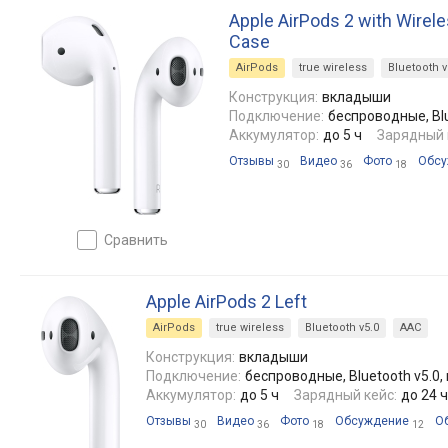
Apple AirPods 2 with Wirel
Case
AirPods
true wireless
Bluetooth v
Конструкция:
вкладыши
Подключение:
беспроводные, Blue
Аккумулятор:
до 5 ч
Зарядный 
Отзывы
Видео
Фото
Обсу
30
36
18
сравнить
Apple AirPods 2 Left
AirPods
true wireless
Bluetooth v5.0
AAC
Конструкция:
вкладыши
Подключение:
беспроводные, Bluetooth v5.0, 
Аккумулятор:
до 5 ч
Зарядный кейс:
до 24 ч
Отзывы
Видео
Фото
Обсуждение
О
30
36
18
12