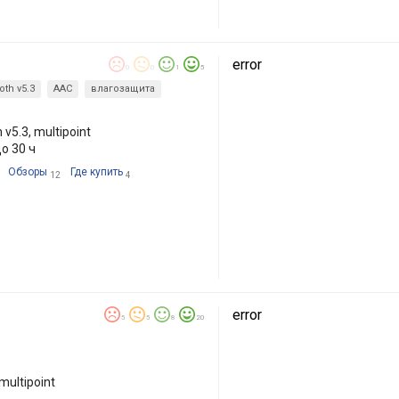
error
0
0
1
5
oth v5.3
AAC
влагозащита
v5.3, multipoint
о 30 ч
Обзоры
Где купить
12
4
error
5
5
8
20
multipoint