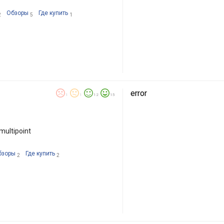
Обзоры
Где купить
2
5
1
error
1
1
12
15
multipoint
бзоры
Где купить
2
2