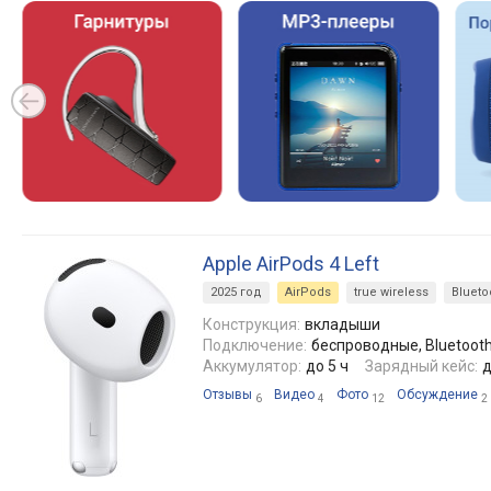
Apple AirPods 4 Left
2025 год
AirPods
true wireless
Blueto
Конструкция:
вкладыши
Подключение:
беспроводные, Bluetooth 
Аккумулятор:
до 5 ч
Зарядный кейс:
д
Отзывы
Видео
Фото
Обсуждение
6
4
12
2