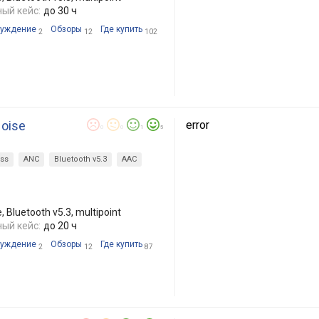
ый кейс:
до 30 ч
уждение
Обзоры
Где купить
2
12
102
Noise
error
0
0
1
5
ess
ANC
Bluetooth v5.3
AAC
Bluetooth v5.3, multipoint
ый кейс:
до 20 ч
уждение
Обзоры
Где купить
2
12
87