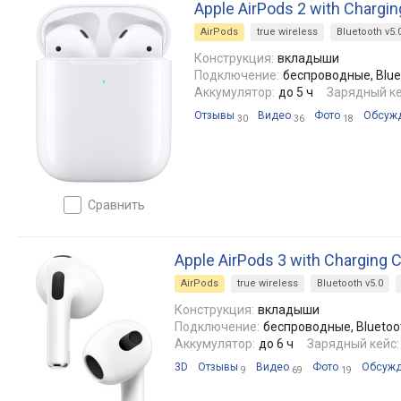
Apple AirPods 2 with Chargi
AirPods
true wireless
Bluetooth v5.
Конструкция:
вкладыши
Подключение:
беспроводные, Bluet
Аккумулятор:
до 5 ч
Зарядный ке
Отзывы
Видео
Фото
Обсуж
30
36
18
сравнить
Apple AirPods 3 with Charging 
AirPods
true wireless
Bluetooth v5.0
Конструкция:
вкладыши
Подключение:
беспроводные, Bluetooth
Аккумулятор:
до 6 ч
Зарядный кейс:
3D
Отзывы
Видео
Фото
Обсуж
9
69
19