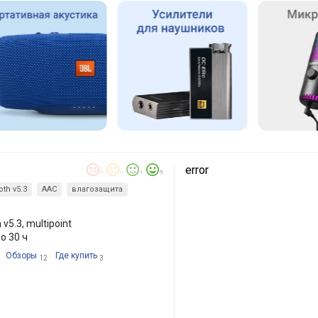
error
0
0
1
5
oth v5.3
AAC
влагозащита
v5.3, multipoint
о 30 ч
Обзоры
Где купить
12
3