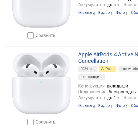
Аккумулятор:
до 5 ч
Зарядн
Отзывы
Видео
Фото
Обс
6
4
5
сравнить
Apple AirPods 4 Active 
Cancellation
2024 год
AirPods
true wirel
влагозащита
Конструкция:
вкладыши
Подключение:
беспроводные, 
Аккумулятор:
до 4 ч
Зарядн
Отзывы
Видео
Фото
Обс
6
4
7
сравнить