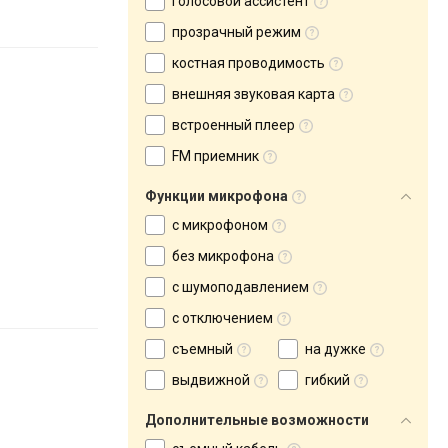
голосовой ассистент
прозрачный режим
костная проводимость
внешняя звуковая карта
встроенный плеер
FM приемник
Функции микрофона
с микрофоном
без микрофона
с шумоподавлением
с отключением
съемный
на дужке
выдвижной
гибкий
Дополнительные возможности