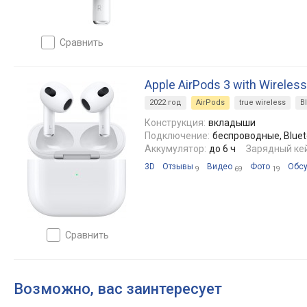
сравнить
Apple AirPods 3 with Wireles
2022 год
AirPods
true wireless
B
Конструкция:
вкладыши
Подключение:
беспроводные, Blueto
Аккумулятор:
до 6 ч
Зарядный кей
3D
Отзывы
Видео
Фото
Обс
9
69
19
сравнить
Возможно, вас заинтересует