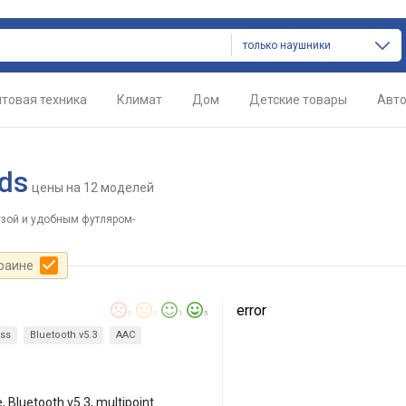
только наушники
товая техника
Климат
Дом
Детские товары
Авт
ds
цены
на 12 моделей
зой и удобным футляром-
краине
error
0
0
1
5
ess
Bluetooth v5.3
AAC
Bluetooth v5.3, multipoint