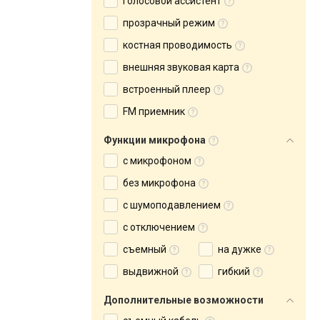
голосовой ассистент
прозрачный режим
костная проводимость
внешняя звуковая карта
встроенный плеер
FM приемник
Функции микрофона
с микрофоном
без микрофона
с шумоподавлением
с отключением
съемный
на дужке
выдвижной
гибкий
Дополнительные возможности