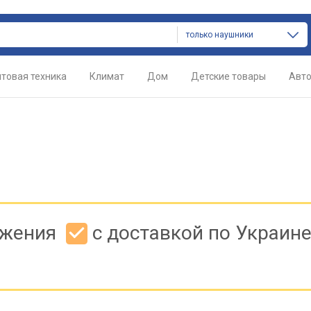
только наушники
товая техника
Климат
Дом
Детские товары
Авт
ожения
с доставкой по Украин