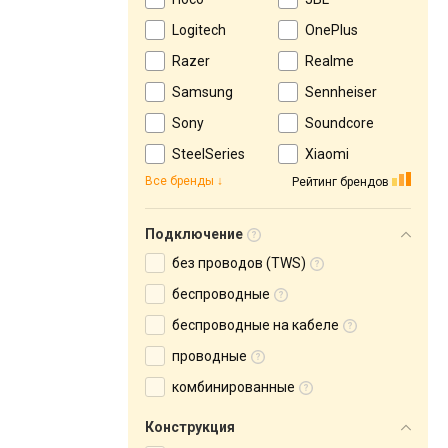
Logitech
OnePlus
Razer
Realme
Samsung
Sennheiser
Sony
Soundcore
SteelSeries
Xiaomi
Все бренды
Рейтинг брендов
Подключение
без проводов (TWS)
беспроводные
беспроводные на кабеле
проводные
комбинированные
Конструкция